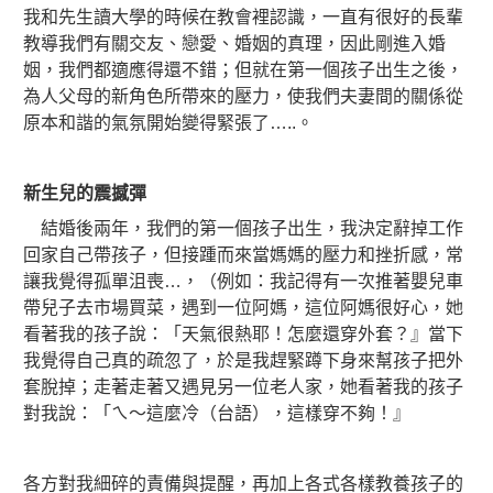
我和先生讀大學的時候在教會裡認識，一直有很好的長輩
教導我們有關交友、戀愛、婚姻的真理，因此剛進入婚
姻，我們都適應得還不錯；但就在第一個孩子出生之後，
為人父母的新角色所帶來的壓力，使我們夫妻間的關係從
原本和諧的氣氛開始變得緊張了…..。
新生兒的震撼彈
結婚後兩年，我們的第一個孩子出生，我決定辭掉工作
回家自己帶孩子，但接踵而來當媽媽的壓力和挫折感，常
讓我覺得孤單沮喪…，
（例如：我記得有一次推著嬰兒車
帶兒子去市場買菜，遇到一位阿媽，這位阿媽很好心，她
看著我的孩子說：「天氣很熱耶！怎麼還穿外套？』當下
我覺得自己真的疏忽了，於是我趕緊蹲下身來幫孩子把外
套脫掉；走著走著又遇見另一位老人家，她看著我的孩子
對我說：「ㄟ～這麼冷（台語），這樣穿不夠！』
各方對我細碎的責備與提醒，再加上各式各樣教養孩子的