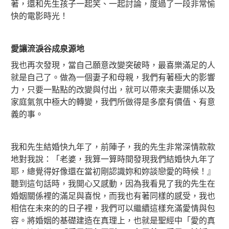
著，還和先生孩子一起笑、一起討論，度過了一段非常愉
快的電影時光！
愛讓流淚谷成泉源地
我也再次發現，當自己願意改變突破時，最喜樂滿足的人
就是自己了。做為一個妻子和母親，我們有著極大的影響
力，只要一點點的改變與付出，就可以帶來夫妻關係以及
家庭氣氛中極大的轉變，我們所做得是多麼有價值、有意
義的事。
我和先生結婚快九年了，前陣子，我的先生非常深情款款
地對我說：「老婆，我算一算時間發現我們結婚快九年了
耶，總覺得好像還在當初剛認識妳和妳談戀愛的時候！』
聽到這句話時，我開心又感動，因為我看見了我的先生在
婚姻關係裡的滿足與喜悅，而我也有著同樣的感受，我也
相信在未來的的日子裡，我們可以繼續這樣充滿愛情與包
容。將婚姻的基礎建造在真理上，也就是聖經中「愛的真