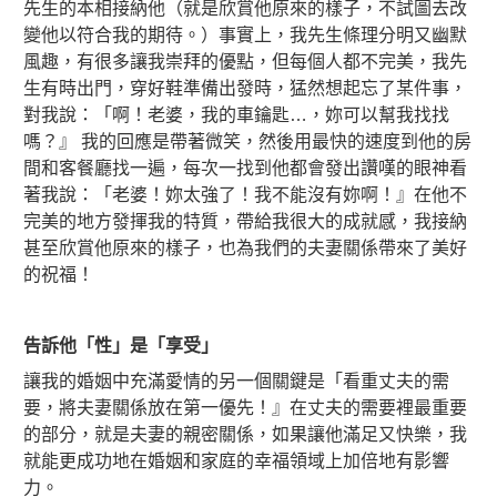
先生的本相接納他（就是欣賞他原來的樣子，不試圖去改
變他以符合我的期待。）事實上，我先生條理分明又幽默
風趣，有很多讓我崇拜的優點，但每個人都不完美，我先
生有時出門，穿好鞋準備出發時，猛然想起忘了某件事，
對我說：「啊！老婆，我的車鑰匙…，妳可以幫我找找
嗎？』 我的回應是帶著微笑，然後用最快的速度到他的房
間和客餐廳找一遍，每次一找到他都會發出讚嘆的眼神看
著我說：「老婆！妳太強了！我不能沒有妳啊！』在他不
完美的地方發揮我的特質，帶給我很大的成就感，我接納
甚至欣賞他原來的樣子，也為我們的夫妻關係帶來了美好
的祝福！
告訴他「性」是「享受」
讓我的婚姻中充滿愛情的另一個關鍵是「看重丈夫的需
要，將夫妻關係放在第一優先！』在丈夫的需要裡最重要
的部分，就是夫妻的親密關係，如果讓他滿足又快樂，我
就能更成功地在婚姻和家庭的幸福領域上加倍地有影響
力。