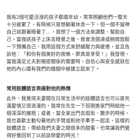
我有2個可愛活潑的孩子都還年幼，常常照顧他們一整天
十分疲累了，有時候只是想躺著休息一下，但一個不留神
自己就跟著睡著了…，我想了一個方法來調整、幫助自
己，當我送孩子上床去睡覺之後，我會洗個澡或稍微放鬆
一下預備自己，我用這個方式來舒緩壓力與疲倦，並且告
訴他：「和你有個美好的夜晚，那真是享受！』我發現，
當我滿足丈夫對親密關係的需要時，自信心與安全感就在
他的內心還有我們的婚姻中被建立起來了。
常用肢體語言表達對他的熱情
此外，我覺得夫妻間在日常生活中的肢體語言也可以是充
滿愛情又很浪漫的，我常在先生一下班剛進家門時給他一
個深深的擁抱；或者，當全家出門去逛街、散步的時候，
我也喜歡主動勾著他的手臂或和他手牽手一起走，這樣的
肢體語言，帶給我們夫妻之間很多的甜蜜，也常讓我們覺
得好像回到了以前談戀愛的時光！