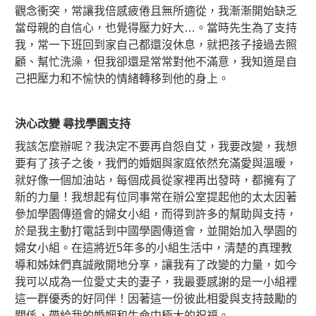
觀念衝突，常讓我倍感疲倦且無所適從，我漸漸開始缺乏
當母親的自信心，也覺得壓力好大…。當時先生為了支持
我，常一下班回到家自己都還沒休息，就把孩子接過去照
顧、幫忙洗澡，但我卻還是常常對他不滿意，我知道是自
己把壓力和不愉快的情緒轉移到他的身上。
決心改變
尋找學園支持
我該怎麼辦呢？我決定不要再自怨自艾，我要改變，我想
要有了孩子之後，我們的婚姻與家庭依然充滿愛與溫暖，
就好像一個加油站，每個成員從家裡再出發時，都擁有了
新的力量！我想起有位同事常在辦公室提起他的太太因著
參加學園傳道會的婦女小組，而得到許多的幫助與支持，
於是我主動打電話到中國學園傳道會，並開始加入學園的
婦女小組。在這將近5年多的小組生活中，清楚的真理教
導和姊妹們真誠敞開地分享，讓我有了改變的力量，如今
我可以成為一位愛丈夫的妻子，我最要感謝的是一小組裡
這一群優秀的好同伴！因著這一份彼此相愛與支持鼓勵的
關係，帶給我的婚姻和生命中極大的祝福。