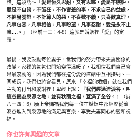
諦」這段話～「
愛是恆久忍耐，又有恩慈，愛是不嫉妒，
愛是不自誇，不張狂，不作害羞的事，不求自己的益處，
不輕易發怒，不計算人的惡，不喜歡不義，只喜歡真理，
凡事包容，凡事相信，凡事盼望，凡事忍耐，愛是永不止
息
….
。
」（林前十三：4-8）這就是婚姻裡「愛」的定
義。
最後，我要鼓勵每位妻子，當我們的努力帶來夫妻關係的
改變，家裡的氣氛也開始變得溫暖了，我相信我們自己會
是最感動的，因為我們都在這份愛的連結中互相接納、一
同成長，我們也將會看見，原來 「幸福的婚姻」就在我們
主動的付出和感謝裡！聖經上說：『
我們經過流淚谷，叫
這谷變為泉源之地，並有秋雨之福，蓋滿了全谷。
』（詩
八十四：6）願上帝賜福我們每一位在婚姻中都經歷從流
淚谷進入到泉源地的滿足與喜樂，享受夫妻同心的愛和祝
福。
你也許有興趣的文章