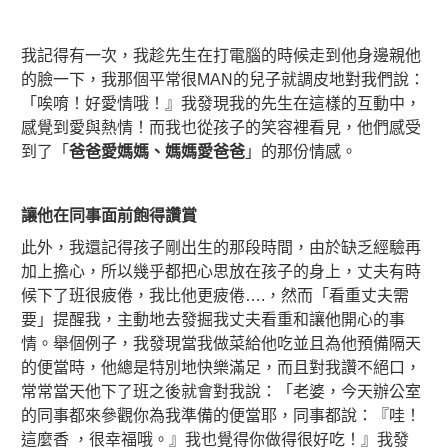
我記得有一次，我趁先生在打電腦的時候走到他身邊親他
的臉一下，我那個平常很MAN的兒子就調皮地對我們說：
「唉唷！好愛情哦！』我發現我的先生在這樣的互動中，
感覺到愛與熱情！而我也從孩子的笑容裡看見，他們感受
到了「
爸爸愛媽媽、媽媽愛爸爸
」的那份情感。
讓他在同事面前飽得讚賞
此外，我還記得孩子剛出生的那段時間，由於缺乏經驗再
加上擔心，所以幾乎都把心思放在孩子的身上，丈夫有時
候下了班很疲倦，我比他更疲倦….，然而「看重丈夫需
要」提醒我，主動地去發掘我丈夫看重和讓他開心的事
情。舉個例子，我發現當我做菜給他吃並且為他預備隔天
的便當時，他總是特別地快樂滿足，而且對我讚不絕口，
常常當天他下了班之後就會對我說：「老婆，今天辦公室
的同事都來參觀你為我準備的便當耶，同事都說：『哇！
這麼香 ，很幸福哦。』我也覺得你做得很好吃！』我發