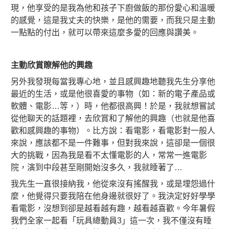
現，他享受的是我為他和孩子下廚做飯的那份愛心和溫暖
的感覺，這是我丈夫的快樂，是他的需要，而我只是主動
一點點的付出，就可以帶來這麼多愛的回應與讚美。
主動欣賞瞭解他的興趣
另外我發現每當我專心地，並且感興趣地聽我先生分享他
最近的生活，或是他很喜愛的事物（如：新的電子產品或
軟體、電影…等，）時，他都很高興！於是，我就想嘗試
從他聊天的話題裡，去欣賞和了解他的興趣（也就是他喜
歡和感興趣的事物）。比方說：看電影，看電影對一般人
來說，應該都不是一件難事，但對我來說，這卻是一個很
大的挑戰，因為我是看不太懂電影的人，常常一進電影
院，演到中段甚至剛開始沒多久，我就睡著了…
我先生一直很接納我，他從來沒有搖醒我，或是埋怨過什
麼，他覺得只要我陪在他身邊就很好了。我決定好好學學
看電影，沒想到卻是越看越有趣，越看越喜歡。今年暑假
我們全家一起看「玩具總動員3」這一次，我不僅沒有睡