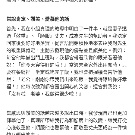
常說肯定、讚美、愛慕他的話
首先，我在小組真理的教導中明白了一件事，就是妻子透
過「敬重』、「順服』
丈夫，成為先生的幫助者。我決定
回家後要好好地落實，從言語開始積極地來表達我對先生
的敬重與肯定，主動去發現他的優點並且讚美他。例如：
每當他準備出門上班時，我都會帶著欣賞的眼光看著他
說：「你今天穿得好帥哦！』當週末全家外出用餐時，只
要在餐廳裡一坐定或吃完了飯，我也會把握機會告訴他
說：「老公，謝謝你帶我們出來吃飯，我覺得嫁給你好幸
福！』他每次聽到都會露出開心的笑容，還會對我說：
「沒有啦！老婆，我做得很少啦！』
當感恩與讚美的話越來越多說出口時，我發現自己也更加
仰慕他了，真理所帶給我行為和態度上的改變，讓我打從
心底敬重他、順服他也愛慕他，而敬重丈夫更成為一件愉
快又輕省的事。