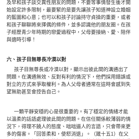
及早和孩子談交異性朋友的問題，不要等事情發生後才開
始設定許多限制，最要緊的是要先讓孩子知道神設立婚姻
的藍圖和心意；也可以和孩子討論持守貞操的重要，或者
和孩子聊聊將來擇偶的條件，並多認識他的朋友圈。在孩
子經歷青少年時期的戀愛過程中，父母要接納、愛、陪伴
與適時引導！
六、孩子目無尊長冷漠以對
孩子目無尊長或冷漠以對，顯示出彼此間的溝通出了
問題。在溝通無效、反對有利的情況下，他們採用錯誤或
對立的方式來爭取權利。為人父母者通常在這時會感到失
望無助甚至會控告自己。
一顆平靜安穩的心是很重要的。有了穩定的情緒才能
以溫柔的話語處理彼此間的問題。在信任關係較薄弱的情
況下，得理不饒人的態度、咄咄逼人的言語，只會帶來更
多的傷害。「回答柔和，使怒消退」。（箴十五1）在父