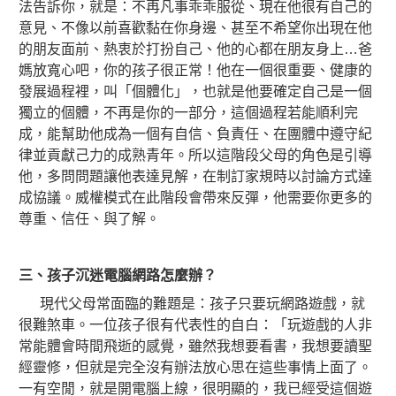
法告訴你，就是：不再凡事乖乖服從、現在他很有自己的
意見、不像以前喜歡黏在你身邊、甚至不希望你出現在他
的朋友面前、熱衷於打扮自己、他的心都在朋友身上…爸
媽放寬心吧，你的孩子很正常！他在一個很重要、健康的
發展過程裡，叫「個體化」，也就是他要確定自己是一個
獨立的個體，不再是你的一部分，這個過程若能順利完
成，能幫助他成為一個有自信、負責任、在團體中遵守紀
律並貢獻己力的成熟青年。所以這階段父母的角色是
引導
他，多問問題讓他表達見解，在制訂家規時以討論方式達
成協議。威權模式在此階段會帶來反彈，他需要你更多的
尊重、信任、與了解。
三、孩子沉迷電腦網路怎麼辦？
現代父母常面臨的難題是：孩子只要玩網路遊戲，就
很難煞車。一位孩子很有代表性的自白：「玩遊戲的人非
常能體會時間飛逝的感覺，雖然我想要看書，我想要讀聖
經靈修，但就是完全沒有辦法放心思在這些事情上面了。
一有空閒，就是開電腦上線，很明顯的，我已經受這個遊