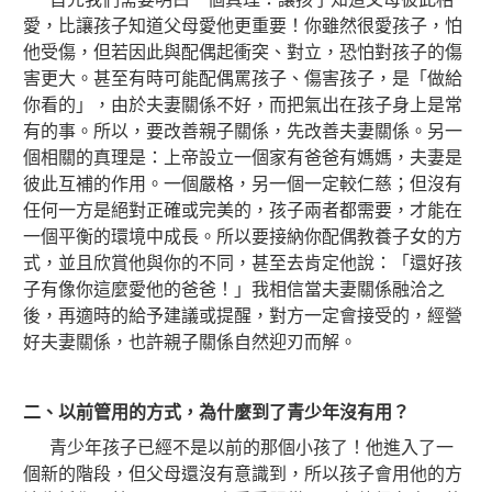
愛，比讓孩子知道父母愛他更重要！你雖然很愛孩子，怕
他受傷，但若因此與配偶起衝突、對立，恐怕對孩子的傷
害更大。甚至有時可能配偶罵孩子、傷害孩子，是「做給
你看的」，由於夫妻關係不好，而把氣出在孩子身上是常
有的事。所以，要改善親子關係，先改善夫妻關係。另一
個相關的真理是：上帝設立一個家有爸爸有媽媽，夫妻是
彼此互補的作用。一個嚴格，另一個一定較仁慈；但沒有
任何一方是絕對正確或完美的，孩子兩者都需要，才能在
一個平衡的環境中成長。所以要接納你配偶教養子女的方
式，並且欣賞他與你的不同，甚至去肯定他說：「還好孩
子有像你這麼愛他的爸爸！」我相信當夫妻關係融洽之
後，再適時的給予建議或提醒，對方一定會接受的，經營
好夫妻關係，也許親子關係自然迎刃而解。
二、以前管用的方式，為什麼到了青少年沒有用？
青少年孩子已經不是以前的那個小孩了！他進入了一
個新的階段，但父母還沒有意識到，所以孩子會用他的方