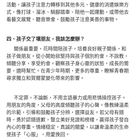
活動，讓孩子注意力轉移到其他多元、健康的消遣娛樂方
式，像打球、溜冰、騎腳踏車、陪他一起運動，或帶他去
看藝文展覽、聽音樂會，鼓勵孩子注意美善的事物。
四、孩子交了壞朋友，我該怎麼辦？
關係最重要，花時間陪孩子，培養良好親子關係，和
孩子做朋友。從小開始就堅持與孩子個別約會，不說教，
傾聽分享，享受約會。觀察孩子身心靈的狀態，成長的需
要，適時幫忙。在青少年時期，更多的尊重，瞭解青春期
尋求獨立和賀爾蒙變化帶來的影響。
不定罪，不論斷，不用言語暴力或用悲情操控孩子。
用朋友的角度，父母的高度傾聽孩子的心聲。像教練溫柔
的示範，引導和鼓勵孩子分辨，選擇益友。若父母有錯
時，勇於認錯道歉，豎立美好見證和榜樣，贏得孩子發自
內心的尊重。情緒穏定，真誠的關愛，以謙卑溫柔的生命
使孩子「心服」，用愛挽回。