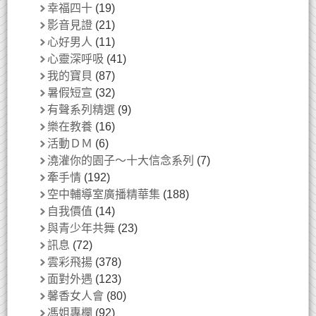
幸福四十
(19)
影音見證
(21)
心好男人
(11)
心靈深呼吸
(41)
我的寶貝
(87)
暑假短宣
(32)
有聲系列精選
(9)
樂在教養
(16)
活動ＤＭ
(6)
澆灌你的園子～十大信念系列
(7)
牽手情
(192)
空中輔導室廣播精華集
(188)
自我價值
(14)
與青少年共舞
(23)
訊息
(72)
雲彩飛揚
(378)
面對外遇
(123)
馨香女人會
(80)
馮姐專欄
(92)