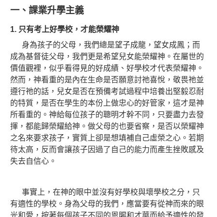
一、課業升學主義
1.
只有考上好學校，才能榮耀神
身為孩子的父母，我們總是望子成龍，望女成鳳；而
成為基督徒父母，我們更是希望兒女能榮耀神。在屬世的
價值觀裡，似乎看得見的好成績、好學校才代表榮耀神。
然而，神看重的是內在生命是否願意討祂喜悅，敬畏祂並
遵行祂的話，兒女是否在預備考試過程中培養出堅毅忍耐
的特質，是否在學生的本份上做忠心的好管家，這才是神
所看重的。
神給每位孩子的聰明才幹不同，只要盡力去發
揮，都能歸榮耀給神。做父母的也要省察，是否以榮耀神
之名來要求孩子，實質上卻是想填補自己虛榮之心。若期
待太高，反而會讓孩子因過了自己的能力而產生挫敗感及
失去自信心。
事實上，在神的眼中並沒有好學校與壞學校之分，只
有適性的學校。身為父母的我們，應當要有從神而來的眼
光和愛，按著每個孩子不同的恩賜和才華而給予適性的發