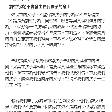
前性行為
)
不會發生在我孩子的身上
敬畏神的父母，不能保證孩子的行為就不會有偏差
（不論是婚前性行為、同性戀、吸毒等與真理相違背的行
為），就好像一位技術精湛的教練，也無法保證他的球
員，個個都能表現傑出不會失常。神創造人，並將最寶貴
的自由意志放在我們裡面，神希望人從心裡甘心樂意的選
擇做討祂喜悅的事，真正歸屬祂。
聖經提醒父母有責任教導孩子聖經的真理和神的法
則，尤其在孩子年幼時，需要以真理和生命的榜樣來建造
他們，並常常為他們守望禱告。我們也要相信，神愛我們
的孩子，勝過我們這肉身的父母，祂渴望我們的孩子一生
走在正路上。
假若我們盡了力結果卻出乎意料之外，他們仍誤入歧
途，我們也不要放棄，因為現在還不是結局；也毋須將責