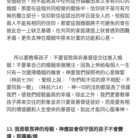
全面結合，而不能將其中任何成分抽離出來又享有同心的
婚姻，那麼在這個共同經營的關係中，信仰就不是可有可
無的獨立部分。信仰對信徒提出的呼召是全人的，但假如
兩人不能有相同的信仰，那麼這個婚姻將不可避免的會在
彼此合一上缺乏基礎，在共同的家庭建造上就會遇到困難
矛盾，更失去神在婚姻中原本計畫的功能和心意。
所以要教導孩子：不要冒險與非基督徒交往進入婚
姻！不要拿自己的婚姻來做賭注，因為上帝給每個人一生
只有一次選擇婚姻的機會，神要我們按照祂的心意嫁娶
（林前七39），聖經上說：「你們和不信的原不相配，不
要同負一軛」（林前六14），神一切的法則都是為了保護
我們，使我們經驗最高的幸福。
除此之外，我們更要教導
孩子將來交往的對象並非只要是基督徒就好，而是要有相
同的價值觀和人生使命的基督徒，如此才能同心服事神。
13.
我是敬畏神的母親，神應該會保守我的孩子不會變
壞，那種事
(
婚