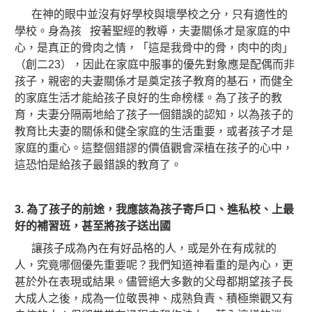
在神的眼中並沒有好學校與壞學校之分，只有適性的
學校。身為孩 按著聖經的教導，夫妻關係才是家庭的中
心，是真正的骨肉之情，「這是我骨中的骨，肉中的肉」
（創二23），因此在家庭中服事的優先對象應是配偶而非
孩子，親密的夫妻關係才是奠定孩子教育的基石，而健全
的家庭生活才能給孩子良好的生命榜樣。為了孩子的教
育，夫妻分隔兩地給了孩子一個錯誤的認知，以為孩子的
教育比夫妻的關係和健全家庭的生活重要，或者孩子才是
家庭的重心。這整個錯謬的價值觀會深植在孩子的心中，
這恐怕是給孩子最錯誤的教育了。
3.
為了孩子的前途，我應該為孩子寄戶口、進私校、上最
好的補習班，甚至將孩子送出國
讓孩子成為內在有好品格的人，或是外在有成就的
人，究竟哪個優先重要呢？我們知道神看重的是內心，更
甚於外在表現或結果。儘管絕大多數的父母都期望孩子長
大成人之後，成為一位敬畏神、成熟負責、積極樂觀又有