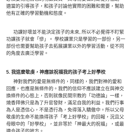
適當的引導孩子，和孩子討論他實際的困難和需要，幫助
他有正確的學習動機和態度。
功課好壞並不能決定孩子的未來, 所以不必覺得不盯緊
功課孩子就會「慘」。 學校課業只是學習的一部份，另一
部份也需要幫助孩子去拓展課業以外的學習活動，從不同
的角度去廣泛學習。
5.
我這麼敬虔，神應該祝福我的孩子考上好學校
神對我們的愛是無條件的，同樣的，我們對神的愛和
回應，也應是無條件的。我們的信仰不應該建立在與神交
換條件的心態上，否則就像民間宗教的「功德論」一樣，
燒香拜佛只是為了升官發財，滿足自我的利益。
我們行事
為人是憑信心，不是憑行為，免得落入驕傲中。所以父母
敬虔的生命不能換得孩子「考上好學校」的回報，況且父
母眼中的「好學校」，並非等於「神最大的祝福」，或最
適合孩子的地方。