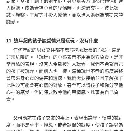
對象，當孩子到了適婚年齡，身心靈各方面都已預備好進
入婚姻，成為合神心意的配偶時，再透過交往，彼此認
識、觀察、了解等才投入感情，並以進入婚姻為前提來談
戀愛。
11.
這年紀的孩子談感情只是玩玩，沒有什麼
任何年紀的男女交往都不應該抱著玩票的心態，這是
非常危險的。「玩玩」的心態表示不用為對方負責，是非
常自私的表現。沒有人希望被別人玩弄，我們不希望自己
的孩子被玩弄，而別人也一樣，這種玩世不恭的態度最終
會帶來身心靈的傷害和遺憾。我們需要接納並且了解孩子
此階段可能會有心儀的對象，甚至可以請孩子和你分享他
心裡的感受，但同時要教導他約束情感、凡事為自己負
責。
父母應該在孩子交友的事上，表現出謹守、慎重的態
度，而不是草率、輕忽，或者調侃的態度，使孩子誤以為