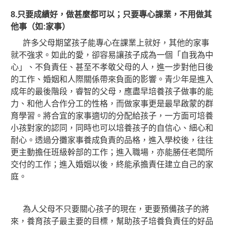
8.
只要成績好，做甚麼都可以；只要專心課業，不用做其
他事（如:家事）
許多父母期望孩子能專心在課業上就好，其他的家事
就不強求。如此的愛，卻容易讓孩子成為一個「自我為中
心」、不負責任、甚至不孝敬父母的人，進一步對他日後
的工作、婚姻和人際關係帶來負面的影響。
青少年是進入
成年的最後階段，睿智的父母，應盡早培養孩子做事的能
力、和他人合作分工的性格，而做家事更是最早啟蒙的群
育學習。將合宜的家事適切的分配給孩子，一方面可培養
小孩對家的認同，同時也可以培養孩子的自信心、細心和
耐心。透過分攤家事養成負責的品格，進入學校後，往往
更主動擔任班級幹部的工作；進入職場，亦能勝任老闆所
交付的工作；進入婚姻以後，終能承擔責任建立自己的家
庭。
為人父母不只要關心孩子的現在，更要預備孩子的將
來，養育孩子最主要的目標，幫助孩子培養負責任的好品