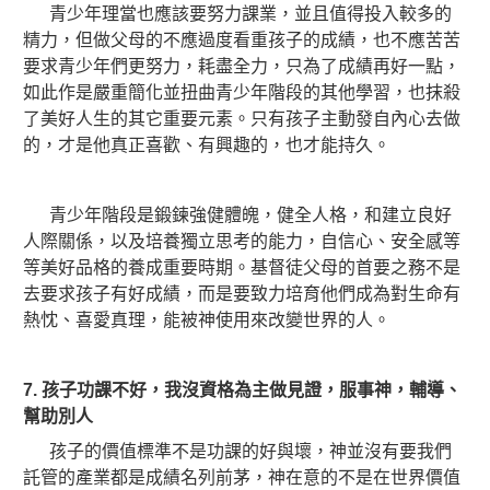
青少年理當也應該要努力課業，並且值得投入較多的
精力，但做父母的不應過度看重孩子的成績，也不應苦苦
要求青少年們更努力，耗盡全力，只為了成績再好一點，
如此作是嚴重簡化並扭曲青少年階段的其他學習，也抹殺
了美好人生的其它重要元素。只有孩子主動發自內心去做
的，才是他真正喜歡、有興趣的，也才能持久。
青少年階段是鍛鍊強健體魄，健全人格，和建立良好
人際關係，以及培養獨立思考的能力，自信心、安全感等
等美好品格的養成重要時期。基督徒父母的首要之務不是
去要求孩子有好成績，而是要致力培育他們成為對生命有
熱忱、喜愛真理，能被神使用來改變世界的人。
7.
孩子功課不好，我沒資格為主做見證，服事神，輔導、
幫助別
人
孩子的價值標準不是功課的好與壞，神並沒有要我們
託管的產業都是成績名列前茅，神在意的不是在世界價值