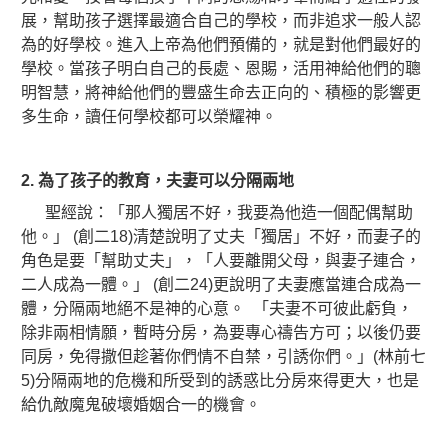
展，幫助孩子選擇最適合自己的學校，而非追求一般人認
為的好學校。進入上帝為他們預備的，就是對他們最好的
學校。當孩子明白自己的長處、恩賜，
活用神給他們的聰
明智慧，將神給他們的豐盛生命去正向的、積極的影響更
多生命，讀任何學校都可以榮耀神。
2.
為了孩子的教育，夫妻可以分隔兩地
聖經說：「那人獨居不好，我要為他造一個配偶幫助
他。」 (創二18)清楚說明了丈夫「獨居」不好，而妻子的
角色是要「幫助丈夫」，「人要離開父母，與妻子連合，
二人成為一體。」 (創二24)更說明了夫妻應當連合成為一
體，分隔兩地絕不是神的心意。
「夫妻不可彼此虧負，
除非兩相情願，暫時分房，為要專心禱告方可；以後仍要
同房，免得撒但趁著你們情不自禁，引誘你們。」(林前七
5)分隔兩地的危機和所受到的誘惑比分房來得更大，也是
給仇敵魔鬼破壞婚姻合一的機會。