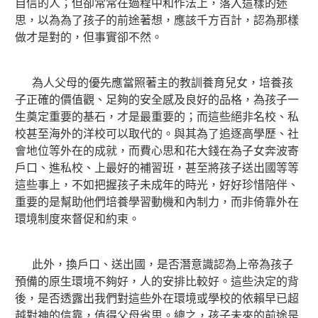
自信的人；但卻常常在過程中和作法上，落入這樣的迷
思，以為為了孩子的前途著想，應該千方百計，認為那樣
做才是對的，但事實卻不然。
為人父母的優先應當照著主的教訓養育兒女，培養孩
子正確的價值觀、足夠的安全感及良好的品格，為孩子一
生奠定重要的基石，才是最重要的；而這些絕非名校、私
校甚至海外的洋校可以取代的。與其為了追逐高學歷、社
會地位等外在的成就，而費心思和花大錢在為子女奔波寄
戶口、進私校、上最好的補習班，甚至將孩子送出國等等
這些事上，不如把握孩子未成年的時光，好好珍惜陪伴、
重要的是幫助他們培養學習動機和內制力，而非倚靠外在
環境制度來督促和約束。
此外，換戶口、送出國，是否潛意識認為上帝為孩子
預備的原生環境不夠好，人的安排比較好。這些決定的背
後，是否透露出我們對這些外在環境或學校的依賴早已超
越對神的信靠，值得父母省思。總之，孩子未來的前途是