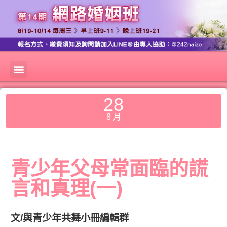
28
8 月
青少年父母常面臨的謊
言和真理(一)
文/與青少年共舞小冊編輯群