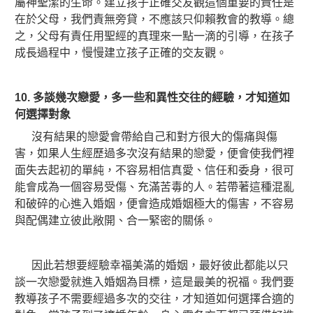
屬神聖潔的生命。建立孩子正確交友觀這個重要的責任是
在於父母，我們責無旁貸，不應該只仰賴教會的教導。總
之，父母有責任用聖經的真理來一點一滴的引導，在孩子
成長過程中，慢慢建立孩子正確的交友觀。
10.
多談幾次戀愛
，多一些和
異性
交往的經驗，才知道如
何選擇對象
沒有結果的戀愛會帶給自己和對方很大的傷痛與傷
害，如果人生經歷過多次沒有結果的戀愛，便會使我們裡
面失去起初的單純，不容易相信真愛、信任和委身，很可
能會成為一個容易受傷、充滿苦毒的人。若帶著這種混亂
和破碎的心進入婚姻，便會造成婚姻極大的傷害，不容易
與配偶建立彼此敞開、合一緊密的關係。
因此若想要經驗幸福美滿的婚姻，最好彼此都能以只
談一次戀愛就進入婚姻為目標，這是最美的祝福。我們要
教導孩子不需要經過多次的交往，才知道如何選擇合適的