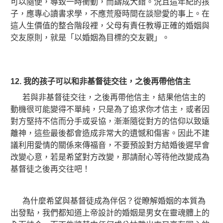
可以隨便，導致一時衝動，而鑄成大錯。況且這年紀的孩
子，應專心讀書求學，不應荒廢時間在談戀愛的事上。在
這人生價值的整合階段裡，父母有責任教導正確的婚姻與
交友原則，就是「以婚姻為目標的交友觀」。
12.
我的孩子可以和非基督徒交往，之後再帶他信主
若與非基督徒交往，之後再帶他信主，結果他信主的
動機很可能變得不單純，只是為了追求你才信主，或者因
對方堅持不信而分手或妥協，漸漸隨從對方的信仰以致遠
離神，這些最後都會造成非常大的遺憾和傷害。因此不建
議利用愛情的關係來傳福音，不要預設對方結婚後遲早會
改變心意，若是希望對方改變，那請耐心等待他改變成為
基督徒之後再交往吧！
為什麼希望與基督徒成為伴侶？從瞭解婚姻的本質為
出發點，我們都知道上帝設計的婚姻是男女在靈魂體上的