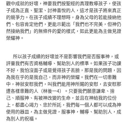
觀中成就的好壞，神要我們按聖經的真理教導孩子，使孩
子成為正直、聖潔、討神喜悅的人，這才是孩子將來真正
的競爭力。在孩子成績不理想時，身為父母的若能接納他
們、包容肯定他們，更能示範出「我們也不完美，但神仍
然接納我們」的無條件的愛的樣式，如此更能為主做見證
榮耀神。
所以孩子成績的好壞並不是影響我們是否服事神，或
評量我們有否資格輔導、幫助別人的標準。如果孩子功課
不好，我怕沒面子或是覺得孩子丟臉，那是我的問題，因
為我在乎的是我自己，而非神的榮耀。我們在一切患難
中，神就安慰我們，叫我們能用神所賜的安慰，去安慰那
遭各樣患難的人（林後一4）。只要我們願意謙卑、捨
己、順服神、有被神改變的生命，並且在神給我的位份
上，都盡心竭力、忠於所託，我們每一個人都可以成為神
使用的器皿，為主做見證，服事神，輔導、幫助別人，成
為別人的祝福。