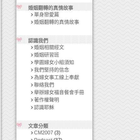
婚姻翻轉的真情故事
單身戀愛篇
婚姻翻轉的真情故事
認識我們
婚姻相關經文
婚姻研習班
學園婦女小組須知
我們堅持的信念
為婦女事工線上奉獻
聯絡我們
舉辦婦女福音餐會手冊
著作權聲明
認識耶穌
文章分類
CM2007
(3)