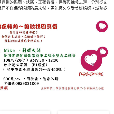
易遇到的難題、誘惑、正確看待、保護與挽救之道，分別從丈
我們不僅保護婚姻防患未然，更能恆久享受美好婚姻。誠摯邀