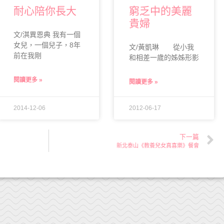
耐心陪你長大
窮乏中的美麗
貴婦
文/淇異恩典 我有一個
女兒，一個兒子，8年
文/黃凱琳 從小我
前在我剛
和相差一歲的姊姊形影
閱讀更多 »
閱讀更多 »
2014-12-06
2012-06-17
下一篇
新北泰山《教養兒女真喜樂》餐會