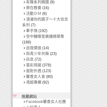
有聲系列精選
(9)
樂在教養
(16)
活動ＤＭ
(6)
澆灌你的園子～十大信念
系列
(7)
牽手情
(192)
空中輔導室廣播精華集
(188)
自我價值
(14)
與青少年共舞
(23)
訊息
(72)
雲彩飛揚
(378)
面對外遇
(123)
馨香女人會
(80)
馮姐專欄
(92)
推薦網站
Facebook馨香女人社團