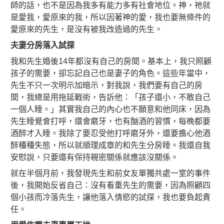
師的話，也不是因為我多有能力多有社會地位。神，祂就
是愛我，愛原來的我，所以因著神的愛，我也要無條件的
愛原來的先生，是沒有被我改造過的先生。
夫妻分房落入試探
我和先生婚後14年都沒有自己的房間。基本上，我只照顧
孩子的需要，卻忘記自己也是妻子的角色。這些年當中，
先生不只一次明示加暗示，對我說，我們要有自己的房
間，我總是用拖延戰術，告訴他：「孩子還小，不敢自己
一個人睡。」其實我自己的內心也不願意和他同床，因為
先生睡覺會打呼，還會磨牙，也有酗酒的習慣，每晚都要
酒醉才入睡。我除了要忍受他打呼磨牙外，還要擔心他酒
醉種種失態，所以就順理成章的和先生分房睡。我還自我
安慰說，只要還有保持親密關係就應該沒關係。
就在半個月前，我發現先生和前女友單獨共處一室的事件
後，我開始反省自己：沒有看重先生的需要，因為照顧四
個小孩而冷落先生，讓他落入情慾的試探，我也要負起責
任。