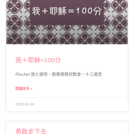
我＋耶穌=100分
/Rachel 我七歲時，跟著媽媽到教會，十三歲受
閱讀更多 »
2020-09-18
勇敢走下去