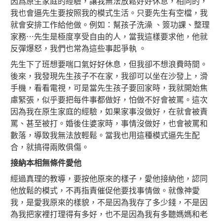
因爲原生家庭的經驗，讓我無法放鬆好好休息，相同的，
我也會逼先生要按照我的模式生活。只要先生有空檔，我
就會安排工作給他做。例如：幫孩子洗澡 、簽功課、整理
家務⋯先生是極度享受自由的人，當我這樣要求他，他就
反彈爆怒，我們也常為這些事起爭執 。
先生下了班想要喘口氣好好休息，但我卻不想浪費時間。
後來，我發現先生孩子不在家，我卻可以坐在沙發上，滑
手機，看看電視，可是當先生孩子要回家時，我就開始焦
慮緊張，似乎要把每件事都做好，怕做不好會被罵。這次
因為我在原生家庭的經驗，如果家事沒做好，在就會被責
罵、甚至被打。婚後住婆家時，事情沒做好，也會被罵和
數落，導致我無法放輕鬆。當我也用這種模式逼先生配
合，就搞得兩敗俱傷。
接納本相無條件愛他
經過真理的教導，要按他原來的樣子，愛他接納他，認同
他放鬆的模式，不再指責催促他要找事情做。就像神愛
我，是愛我原來的樣貌，不是因為我存了多少錢，不是因
為我把家裡打理得有多好，也不是因為我有多聽媽媽和老