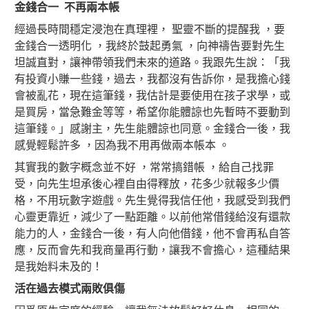
金錢合一
不再兩本帳
經過長時間穩定浸泡在真理裡， 聖靈不斷的提醒我 ，要
金錢合一透明化 ，我終於鼓起勇氣 ，向神禱告要對先生
坦誠直對，讓神帶領我們未來的道路。我跟先生說：「我
有投資小賺一些錢，過去，我都沒有告訴你，是我擔心錢
會被亂花，現在這筆錢，我估計是要使用在孩子求學，或
是買房，當急難金等等，希望你能體諒也先暫時不要動到
這筆錢。」感謝主，先生能體諒也同意。金錢合一後，我
感覺輕鬆許多 ，因為我不用再做兩本帳本 。
其實我的數字概念並不好 ，常常搞錯帳 ，給自己找罪
受，向先生坦承後心裡自由得釋放，花多少就報多少價
格，不用玩數字遊戲。先生覺得我信任他，我感受到我們
心靈更靠近，減少了一點距離。以前他常借錢給沒有還款
能力的人，金錢合一後，有人向他借錢，他不會再私自答
應，反而會先和我商量再行動，讓我不會擔心，這種結果
是我始料未及的！
活在過去模式兩敗俱傷