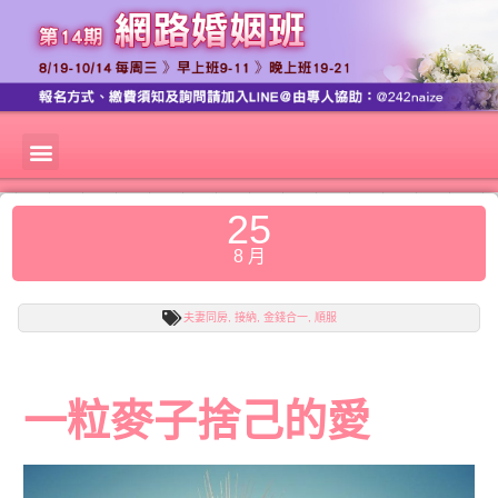
25
8 月
夫妻同房
,
接納
,
金錢合一
,
順服
一粒麥子捨己的愛