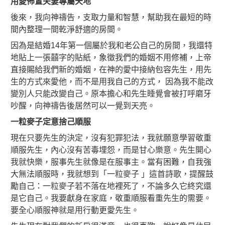
用愛佈置夫妻專屬天地
後來，我向神禱告，支取力量和智慧，幫助我在最短的時
間內整理一間乾淨舒適的房間。
因為是結婚14年第一個屬於我和老公自己的房間，我還特
地貼上一張囍字的貼紙，象徵我們的婚姻不用修補，上帝
直接賜給我們新的婚姻，在神的愛中接納包容先生，用先
生的方式來愛他，而不是用我自己的方式， 因為我不能改
變別人只能改變自己。原本擔心和先生睡覺會被打呼磨牙
吵醒，向神禱告後居然可以一覺到天亮。
一粒麥子定意捨己順服
現在只要先生的決定，沒有犯罪犯法，我就願意學習敬重
順服先生，內心沒有苦毒埋怨，而是甘心樂意。先生開心
我就快樂，服事先生就像是在服事主。當有困難，自我強
大無法順服時，我就想到「一粒麥子 」這首詩歌，提醒鼓
勵自己：一粒麥子若不落在地裡死了，不論多久它終究還
是它自己。我要獻身在家庭，敬重順服看重先生的需要。
要全心順服神就是用行動更愛先生。