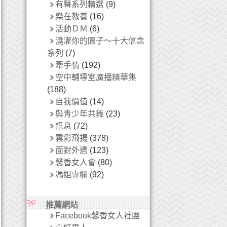
有聲系列精選
(9)
樂在教養
(16)
活動ＤＭ
(6)
澆灌你的園子～十大信念
系列
(7)
牽手情
(192)
空中輔導室廣播精華集
(188)
自我價值
(14)
與青少年共舞
(23)
訊息
(72)
雲彩飛揚
(378)
面對外遇
(123)
馨香女人會
(80)
馮姐專欄
(92)
推薦網站
Facebook馨香女人社團