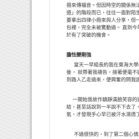
冊來傳福音。但因時空的關係無
道」的階段而已，往往一面對陌
要拿出四律小冊來與人分享，但
包裡，完全未被驚動過。 直到
於有了突破的機會。
膽怯變剛強
當天一早組長約我在東海大學的
後，
就帶著我禱告，接著便毫不
到路人乙走過來，便興奮的問我
一開始我故作鎮靜滿臉笑容的迎
結，甚至話說到一半說不下去了
氣，才發現手心早已被汗水濕透
不過很快的，到了第二個心情就