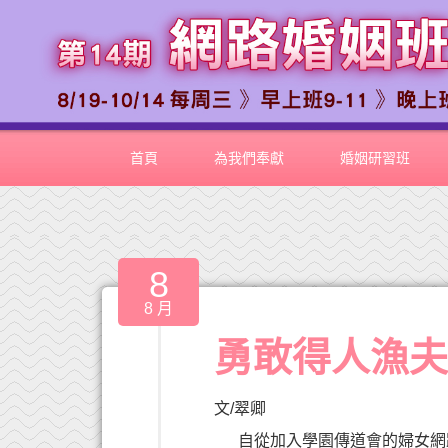
首頁
為我們奉獻
婚姻研習班
8
8 月
勇敢得人漁
文/翠卿
自從加入學園傳道會的婦女網路