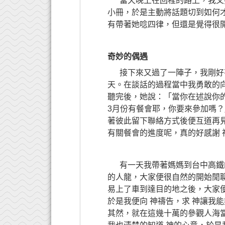
當天晚上在回程的路上，我又搭
小冊，於是主動將話題切到如何
有帶著她唸四律，但還是覺得很
奇妙的偶遇
接下來又過了一陣子，我剛好有
天。在談話的過程當中我勇敢的
聽完後，她說：「當你在述說你
3月份有餐會耶，你要來參加嗎
著彼此留下聯絡方式後便互道再
有關餐會的進度呢，真的好感謝 
有一天我帶著媽媽到台中高鐵的
的人龍，大家便很自然的開始閒
易上了車到達目的地之後，大家
於是我便向 神禱告，求 神讓我
其然，就在這幾十萬的參觀人海