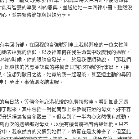
了另一輛女司機的計程車。因爲當時天色昏暗不便唸四律
才能有智慧的享受 神的恩典，並送給她一本四律小冊。雖然沒
開心，並趕緊傳簡訊與姐妹分享。
事回南部，在回程的自強號列車上我與鄰座的一位女性聊
向她表達我的信仰，以及神如何在我生命當中改變我的過程。
的神的時候，你的眼睛會發光。」於是我便順勢說，「那我們
？」她爽快的答應並認真的將餐會日期記在她的行事暦上，接
見。沒想到數日之後，她竟約我一起喝茶，甚至還主動的尋問
神！ 至此，事情還沒結束喔。
烏日站，等候今年鹿港花燈的免費接駁車。看到如此冗長
聊了起來，其中包括一對從南部上來參觀花燈的母女。好不容
便分道揚鑣各自參觀去了。但走到了一半內心突然很有感動，
能夠再次的遇到那對母女，以便有機會將福音傳給她們。果不
當中，我竟然真的又遇到她們了，這實在是太神奇了。但至此