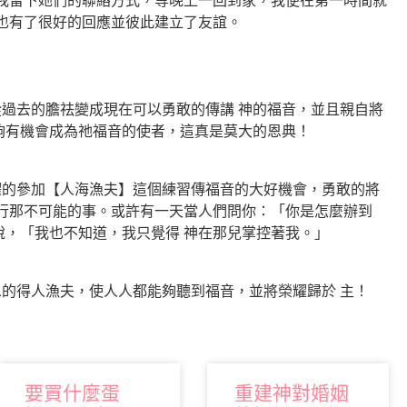
是我留下她們的聯絡方式，等晚上一回到家，我便在第一時間就
們也有了很好的回應並彼此建立了友誼。
過去的膽祛變成現在可以勇敢的傳講 神的福音，並且親自將
夠有機會成為祂福音的使者，這真是莫大的恩典！
的參加【人海漁夫】這個練習傳福音的大好機會，勇敢的將
上行那不可能的事。或許有一天當人們問你：「你是怎麼辦到
說，「我也不知道，我只覺得 神在那兒掌控著我。」
的得人漁夫，使人人都能夠聽到福音，並將榮耀歸於 主！
要買什麼蛋
重建神對婚姻