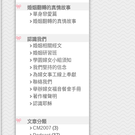
婚姻翻轉的真情故事
單身戀愛篇
婚姻翻轉的真情故事
認識我們
婚姻相關經文
婚姻研習班
學園婦女小組須知
我們堅持的信念
為婦女事工線上奉獻
聯絡我們
舉辦婦女福音餐會手冊
著作權聲明
認識耶穌
文章分類
CM2007
(3)