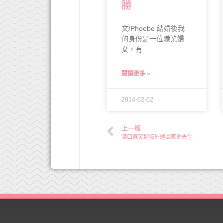
勝
文/Phoebe 結婚後我
的身份是一位職業婦
女，有
閱讀更多 »
2014-02-02
上一篇
滿口喜笑迎接外遇回家的先生