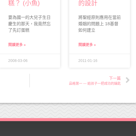
糕？ (小魚)
的設計
要為國一的大兒子生日
將聖經原則應用在當前
慶生的那天，我竟然忘
婚姻的問題上 18基督
了先訂蛋糕
如何建立
閱讀更多 »
閱讀更多 »
2008-03-06
2011-01-16
下一篇
品格第一 — 給孩子一把成功的鑰匙