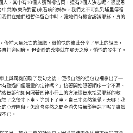
4個人，其中有10個人讀到禱告頁，還有2個人決志呢。很感恩
中榮總(東海對面)來看病的姊妹，我們太不可能到埔里傳福
用我們在她們短暫停留台中時，讓她們有機會認識耶穌，真的
修補大量死亡的細胞，很愉快的彼此分享了早上的經歷，
各自打道回府。 但奇妙的改變就在那天之後，悄悄的發生了。
上與司機閒聊了幾句之後，便很自然的從包包裡拿出了一
你有聽過四個屬靈的定律嗎？」接著開始照著順序一字不漏、
然後告訴他如何照著四律小冊上的方法禱告來接受耶穌的救
祝福了之後才下車。等到下了車，自己才突然驚覺，天哪！我
上的心理障礙，怎麼會突然之間全消失得無影無踪了呢？雖然
躍不已。