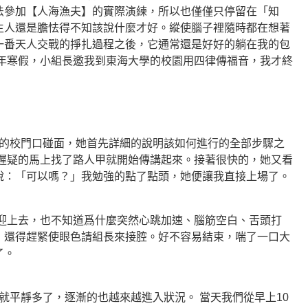
法參加【人海漁夫】的實際演練，所以也僅僅只停留在「知
生人還是膽怯得不知該說什麼才好。縱使腦子裡隨時都在想著
一番天人交戰的掙扎過程之後，它通常還是好好的躺在我的包
今年寒假，小組長邀我到東海大學的校園用四律傳福音，我才終
校門口碰面，她首先詳細的說明該如何進行的全部步驟之
遲疑的馬上找了路人甲就開始傳講起來。接著很快的，她又看
說：「可以嗎？」我勉強的點了點頭，她便讓我直接上場了。
上去，也不知道爲什麼突然心跳加速、腦筋空白、舌頭打
，還得趕緊使眼色請組長來接腔。好不容易結束，喘了一口大
了。
平靜多了，逐漸的也越來越進入狀況。 當天我們從早上10