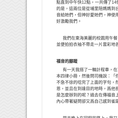
點直到中午快12點，一共傳了1
的是，這兩位是從埔里陪媽媽到台
音給她們，但神好愛她們，神使
好激勵我們。
我們在東海美麗的校園用午餐，
並便拍拍衣袖不帶走一片雲彩地
福音的腳蹤
有一天我搭了一輛計程車，在車
本四律小冊，然後問司機說：「
不急不徐的唸完了上面的字句，
恩，並且在到達目的地時，爲他
是怎麼辦到的呢？過去在傳福音
內心帶著疑問卻又爲自己感到雀