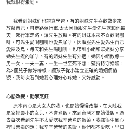
我就很得激勵。
我看到姐妹们也認真學習，有的姐妹先生喜歡散步來
放鬆自己，可走路像行軍,太太因順服先生愛先生就和他每
天一起行軍走路，讓先生放鬆。有的姐妹本來不喜歡喝咖
啡，可先生愛喝咖啡也愛煮咖啡，因順服先生愛先生自己
愛屋及烏，每天和先生喝咖啡，也帶到小組和眾姐妹分享
她先生煮的咖啡。有的姐妹先生有外遇，她因小組教導一
男一女、一夫一妻、一生一世至死不離，堅持持守婚姻，
為2個兒子做好榜樣，讓孩子從小建立正確的婚姻價值
觀，我每次看到她我心理好心疼她、又好感動。
心態改變，勤學烹飪
原本內心是大女人的我，也開始慢慢改變。在大陸我
是家裡最小的女兒，不會煮飯，來到台灣才開始做飯。過
去每次看到先生不太愛吃我辛苦煮的飯菜，我都很生氣心
裡很苦毒的想：我辛辛苦苦的煮飯，你們都不愛吃，早知