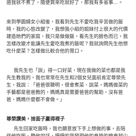
道我就不煮了，隨便買來吃就好了，那我有多省事…。
來到學園婦女小組後，我看到先生不愛吃我辛苦做的飯
時，我的心態改變了，我想我小組的姐妹付上很大的代價
建造她們的家庭，我只是做做飯，看先生的臉色而已，我
怎樣改變才能讓先生愛吃我煮的飯呢？我就詢問先生他想
吃什麼菜？怎樣做比較合他的胃口。
我先生也「說」得一口好菜，現在我做的菜也都是我
先生教我的，我也常常在先生和2個女兒面前肯定尊榮先
生，我說：「爸爸很聰明，很會煮菜、說菜，媽媽做菜的
手藝都是爸爸教的，媽媽真是需要爸爸的幫助，沒有爸
爸，媽媽什麼都不會做。」
尊榮讚美，捨面子贏得裡子
先生回家吃飯時，我也願意放下手上想做的事，去陪
伴他吃飯、聽他說話，慢慢的我發現他的臭臉的機會越少