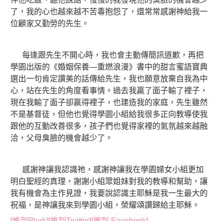
了，我的心也越來越不苦毒抱怨了，還常常感謝神給我一
位顧家又勤勞的先生。
每逢跟先生不開心時，我也會主動傳簡訊道歉，再把
學園出版的《婚姻保養—重燃浪漫》書中的甜言蜜語寶典
選出一句肯定讚美的話傳給先生，我也願意放棄自我為中
心，站在先生的角度看事情。過去我贏了面子輸了裡子，
現在我輸了面子卻贏得裡子，也建造我的家庭，先生雖然
不是基督徒，但他也覺得學園小組給我很多正向教導使我
跟他的互動改善很多，孩子們也覺得家裡的氣氛越來越融
洽，父母臭臉的機會越少了。
感謝神讓我認識祂，感謝神讓我在學園婦女小組更加
明白聖經的真理，謝謝小組眾姐妹對我的教導和幫助，讓
我有機會為主作見證，我要說認識主耶穌是我一生最大的
祝福，是神讓我來到學園小組，榮耀頌讚歸給主耶穌。
[推到Plurk]
[推到Twitter]
[推到 Facebook]