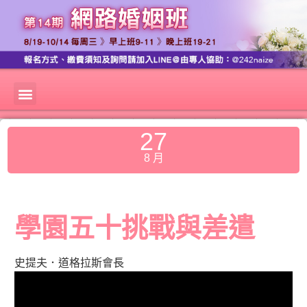
27
8 月
學園五十挑戰與差遣
史提夫．道格拉斯會長