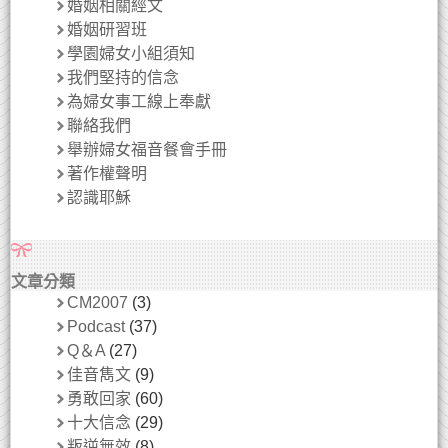
婚姻相關經文
婚姻研習班
學園婦女小組須知
我們堅持的信念
為婦女事工線上奉獻
聯絡我們
舉辦婦女福音餐會手冊
著作權聲明
認識耶穌
文章分類
CM2007
(3)
Podcast
(37)
Q＆A
(27)
佳音雋文
(9)
勇敢回家
(60)
十大信念
(29)
叛逆無效
(8)