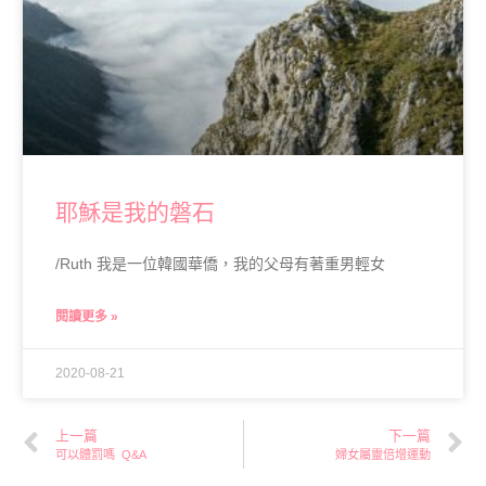
耶穌是我的磐石
/Ruth 我是一位韓國華僑，我的父母有著重男輕女
閱讀更多 »
2020-08-21
上一篇
下一篇
可以體罰嗎 Q&A
婦女屬靈倍增運動