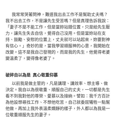
我常常哭著問神，難道我出去工作不是幫助丈夫嗎？
我不出去工作，不是讓先生受苦嗎？但是真理告訴我說：
「妻子不是不能工作，但是當妳站錯位置，只是給先生壓
力，讓先生失去自信，覺得自己沒用。但是當妳站在支
持、鼓勵、安慰的位置上，丈夫就可以站起來，妳要對神
有信心。」奇妙的是，當我學習順服神的心意，我開始在
改變。這不是我自己發現的，而是我的先生，他覺得老婆
變溫柔了，變得像老婆了。
破碎自以為是
真心敬重仰慕
以前我是做主管的，凡是講理、講效率、想主導、做
決定。我自以為很敬重、順服自己的丈夫，一切都是先生
看不到我對他的尊榮、愛慕以及接納。譬如：我千方百計
為他設想尋找工作、不想他吃苦，自己就委屈犧牲一點幫
他做，再加上我外表溫柔嫻靜的樣子，外人都以為我是一
位敬重順服先生的妻子。