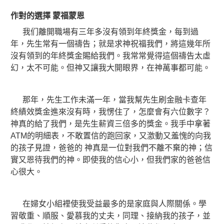
作對的選擇
蒙福蒙恩
我们離開職場有三年多沒有領到年終獎金，每到過
年，先生常有一個禱告；就是求神祝福我們，將這幾年所
沒有領到的年終獎金賜給我們。我常常覺得這個禱告太虛
幻，太不可能。但神又讓我大開眼界，在神萬事都可能。
那年，先生工作未滿一年，當我幫先生刷金融卡查年
終績效獎金進來沒有時，我愣住了，怎麼會有六位數字？
神真的給了我們，是先生薪資三倍多的獎金。我手中拿著
ATM的明細表，不敢置信的跑回家，又激動又羞愧的向我
的孩子見證，爸爸的 神真是一位對我們不離不棄的神；信
實又恩待我們的神。即使我的信心小，但我們家的爸爸信
心很大。
在婦女小組裡使我受益最多的是家庭與人際關係。學
習敬重、順服、愛慕我的丈夫，同理、接納我的孩子，並