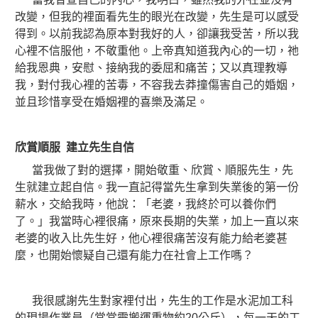
改變，但我的裡面看先生的眼光在改變，先生是可以感受
得到。以前我認為原本對我好的人，卻讓我受苦，所以我
心裡不信服他，不敬重他。上帝真知道我內心的一切，祂
給我恩典，安慰、接納我的委屈和痛苦；又以真理教導
我，對付我心裡的苦毒，不容我去莽撞傷害自己的婚姻，
並且珍惜享受在婚姻裡的喜樂及滿足。
欣賞順服 建立先生自信
當我做了對的選擇，開始敬重、欣賞、順服先生，先
生就建立起自信。我一直記得當先生拿到失業後的第一份
薪水，交給我時，他說：「老婆，我終於可以養你們
了。」我當時心裡很痛，原來長期的失業，加上一直以來
老婆的收入比先生好，他心裡很痛苦沒有能力給老婆甚
麼，也開始懷疑自己還有能力在社會上工作嗎？
我很感謝先生對家裡付出，先生的工作是水泥加工科
的現場作業員（常常需搬運重物約20公斤），每一天的工