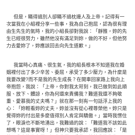
但是，瞞得過別人卻瞞不過枕邊人及上帝。記得有一
次當我在小組裡分享一些事，我為自己抱屈，認為很有理
由生先生的氣時，我的小組長卻對我說：「靜雅，妳的先
生已經很努力，雖然他沒有滿足到妳，做的不好，但他努
力去愛妳了，妳應該回去向先生道歉。」
我當時心真痛、很生氣，我的組長根本不知道我在婚
姻裡付出了多少辛苦、委屈，承受了多少壓力，為什麼是
我要改變?而不是我的先生成長？在開車回家路上我向上
帝抱怨，我說：「上帝，你對我太苛刻，我已做到如此順
服、放下、體諒，你為何還來責備我？難道我還不夠敬
重、愛慕我的丈夫嗎？」就在那一刻有一句話浮上我的
心：「妳輕看妳的丈夫，妳並沒有從心裡尊榮他。妳只是
覺得妳的付出是多麼值得別人肯定與驕傲。」當時我愣住
了，眼淚也不斷地湧出，我難過的說：「難道我不該如此
想嗎？這是事實呀！」但神只要我承認，我回應說：「是