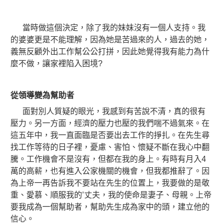
當時做這個決定，除了我的妹妹沒有一個人支持。我
的婆婆更是不能理解，因為她是苦過來的人，過去的她，
義無反顧外出工作幫公公打拼，因此她覺得我有能力為什
麼不做，讓家裡陷入困境?
從領導變為幫助者
面對別人質疑的眼光，我感到有苦說不清，真的很有
壓力。另一方面，經濟的壓力也壓的我們喘不過氣來。在
這五年中，我一直面臨是否要出去工作的掙扎。在先生尋
找工作等待的日子裡，憂慮、害怕、懷疑不斷在我心中翻
騰。工作機會不是沒有，但都在我的身上。有時有月入4
萬的高薪，也有進入公家機關的機會，但我都推辭了。因
為上帝一再告訴我不要站在先生的位置上，我要做的是敬
重、愛慕、順服我的’丈夫，我的使命是妻子、母親。上帝
要我成為一個幫助者，幫助先生成為家中的頭，建立他的
信心。