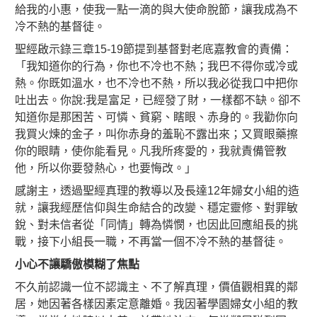
給我的小惠，使我一點一滴的與大使命脫節，讓我成為不
冷不熱的基督徒。
聖經啟示錄三章15-19節提到基督對老底嘉教會的責備：
「我知道你的行為，你也不冷也不熱；我巴不得你或冷或
熱。你既如溫水，也不冷也不熱，所以我必從我口中把你
吐出去。你說:我是富足，已經發了財，一樣都不缺。卻不
知道你是那困苦、可憐、貧窮、瞎眼、赤身的。我勸你向
我買火煉的金子，叫你赤身的羞恥不露出來；又買眼藥擦
你的眼睛，使你能看見。凡我所疼愛的，我就責備管教
他，所以你要發熱心，也要悔改。」
感謝主，透過聖經真理的教導以及長達12年婦女小組的造
就，讓我經歷信仰與生命結合的改變、穩定靈修、對罪敏
銳、對未信者從「同情」轉為憐憫，也因此回應組長的挑
戰，接下小組長一職，不再當一個不冷不熱的基督徒。
小心不讓驕傲模糊了焦點
不久前認識一位不認識主、不了解真理，價值觀相異的鄰
居，她因著各樣因素定意離婚。我因著學園婦女小組的教