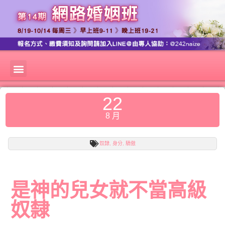
22
8 月
奴隸
,
身分
,
驕傲
是神的兒女就不當高級
奴隸