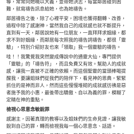
導，常常向她曉以大義，並帶她決志，每當鄰居碰到困
難，就寫禱告訊息給她，也為她禱告。
鄰居禱告之後，除了心裡平安，困境也獲得翻轉、改善，
過程中除了感謝神，當然我自己的成就感也就不斷提升，
直到有一天，鄰居說她有一位朋友，一直拜拜求姻緣，都
求不到好姻緣，而鄰居每次照我的禱告詞禱告，都很「靈
驗」，特別介紹好友也來「領取」我一個靈驗的禱告。
哇！！我驚覺我突然變成傳說中的通靈大仙，專門提供
「靈驗」的「禱告符」，而且免費又有效。幫助人的成就
感，讓我一直被不正確的依賴。而這個聖靈的當頭棒喝提
醒我，要讓姐妹們從我們的陪伴下，看見神的恩典，緊緊
抓住的是神而非人，然而這些慢慢堆砌的成就感彷彿是惡
者施予我的小惠，最後帶出驕傲、自以為義的罪，模糊了
定睛在神的重點。
檢視心思意念敏銳罪
感謝主，因著真理的教導以及姐妹們的生命見證，讓我敏
銳到自己的罪，轉而檢視我每一個心思意念、話語。