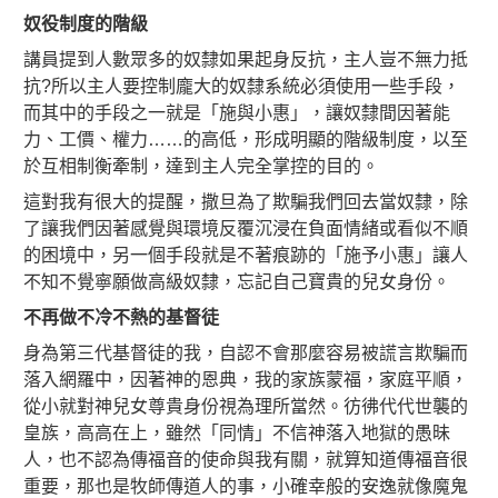
奴役制度的階級
講員提到人數眾多的奴隸如果起身反抗，主人豈不無力抵
抗?所以主人要控制龐大的奴隸系統必須使用一些手段，
而其中的手段之一就是「施與小惠」，讓奴隸間因著能
力、工價、權力……的高低，形成明顯的階級制度，以至
於互相制衡牽制，達到主人完全掌控的目的。
這對我有很大的提醒，撒旦為了欺騙我們回去當奴隸，除
了讓我們因著感覺與環境反覆沉浸在負面情緒或看似不順
的困境中，另一個手段就是不著痕跡的「施予小惠」讓人
不知不覺寧願做高級奴隸，忘記自己寶貴的兒女身份。
不再做不冷不熱的基督徒
身為第三代基督徒的我，自認不會那麼容易被謊言欺騙而
落入網羅中，因著神的恩典，我的家族蒙福，家庭平順，
從小就對神兒女尊貴身份視為理所當然。彷彿代代世襲的
皇族，高高在上，雖然「同情」不信神落入地獄的愚昧
人，也不認為傳福音的使命與我有關，就算知道傳福音很
重要，那也是牧師傳道人的事，小確幸般的安逸就像魔鬼