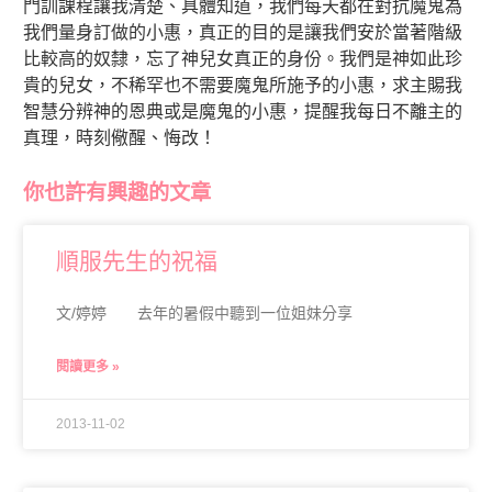
門訓課程讓我清楚、具體知道，我們每天都在對抗魔鬼為
我們量身訂做的小惠，真正的目的是讓我們安於當著階級
比較高的奴隸，忘了神兒女真正的身份。我們是神如此珍
貴的兒女，不稀罕也不需要魔鬼所施予的小惠，求主賜我
智慧分辨神的恩典或是魔鬼的小惠，提醒我每日不離主的
真理，時刻儆醒、悔改！
你也許有興趣的文章
順服先生的祝福
文/婷婷 去年的暑假中聽到一位姐妹分享
閱讀更多 »
2013-11-02