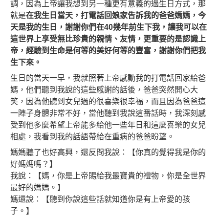
調，因為上帝讓我想到另一種更有意義的過生日方式，那
就是
在我生日當天，打電話回娘家告訴我的爸爸媽媽，今
天是我的生日，謝謝你們在40幾年前生下我，讓我可以在
這世界上享受無比珍貴的親情、友情，更重要的是認識上
帝，經驗到生命是何等的美好何等的豐富，謝謝你們把我
生下來。
生日的當天一早，我就照著上帝感動我的打電話回家給爸
媽，他們聽到我說的這些感謝的話後，爸爸突然
開心大
笑，因為他聽到女兒過的很喜樂很幸福，而且因為爸爸這
一陣子身體非常不好，當他聽到我說這番話時，我深刻感
受到他多麼希望上帝能多給他一些年日和這麼喜樂的女兒
相處，我看到我的話語帶給在重病的爸爸盼望。
媽媽聽了也好高興，還反問我說：【你真的覺得我是你的
好媽媽嗎？】
我說：【媽，你是上帝賜給我最寶貴的禮物，你是全世界
最好的媽媽。】
媽還說：【聽到你說這些話就知道你是有上帝愛的孩
子。】