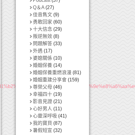
Podcast
(37)
Q＆A
(27)
佳音雋文
(9)
勇敢回家
(60)
十大信念
(29)
叛逆無效
(8)
問題解答
(33)
外遇
(17)
婆媳關係
(10)
婚姻保養
(14)
婚姻保養重燃浪漫
(81)
婚姻重建分享會
(159)
9%e8%81%b2%e7%b3%bb%e5%88%97%ef%bd%9e%e8%a6%a
尊榮父母
(46)
幸福四十
(19)
影音見證
(21)
心好男人
(11)
心靈深呼吸
(41)
我的寶貝
(87)
暑假短宣
(32)