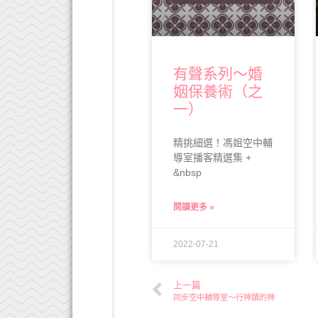
有聲系列～婚
姻保養術（之
一）
精挑細選！馮姐空中輔
導室播客精選集 +
&nbsp
閱讀更多 »
2022-07-21
上一篇
同步空中輔導室～行神蹟的神