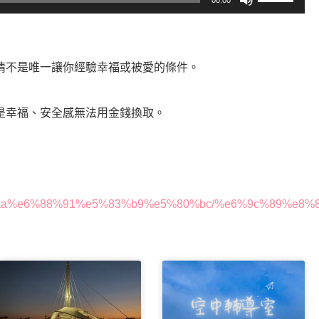
00:00
用
向
上/
向
情不是唯一讓你經驗幸福或被愛的條件。
下
鍵
以
是幸福、安全感無法用金錢換取。
提
高
或
降
低
e8%87%aa%e6%88%91%e5%83%b9%e5%80%bc/%e6%9c%8
音
量。