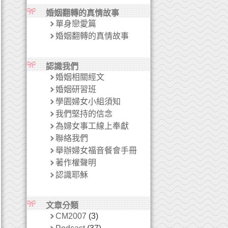
婚姻翻轉的真情故事
單身戀愛篇
婚姻翻轉的真情故事
認識我們
婚姻相關經文
婚姻研習班
學園婦女小組須知
我們堅持的信念
為婦女事工線上奉獻
聯絡我們
舉辦婦女福音餐會手冊
著作權聲明
認識耶穌
文章分類
CM2007
(3)