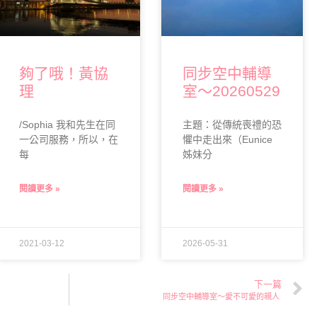
夠了哦！黃協
同步空中輔導
理
室～20260529
/Sophia 我和先生在同
主題：從傳統喪禮的恐
一公司服務，所以，在
懼中走出來（Eunice
每
姊妹分
閱讀更多 »
閱讀更多 »
2021-03-12
2026-05-31
下一篇
同步空中輔導室～愛不可愛的親人