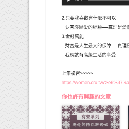
00:00
訊
播
放
2.只要我喜歡有什麼不可以
器
要有談戀愛的經驗──真理是愛
3.金錢萬能
財富是人生最大的保障──真理
我應該有高級生活的享受
上集複習>>>>>
https://women.cru.tw/%
你也許有興趣的文章