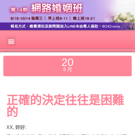
20
8 月
正確的決定往往是困難
的
XX, 妳好: