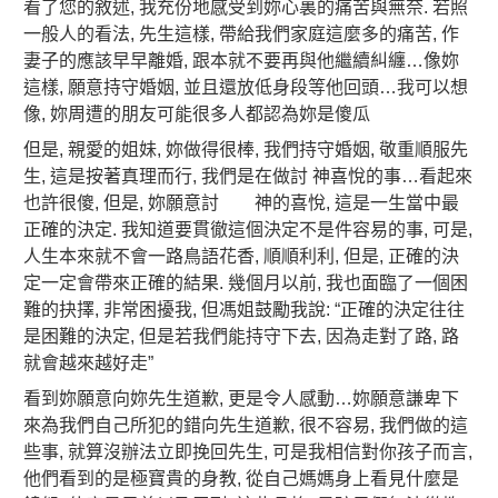
看了您的敘述, 我充份地感受到妳心裏的痛苦與無奈. 若照
一般人的看法, 先生這樣, 帶給我們家庭這麼多的痛苦, 作
妻子的應該早早離婚, 跟本就不要再與他繼續糾纏…像妳
這樣, 願意持守婚姻, 並且還放低身段等他回頭…我可以想
像, 妳周遭的朋友可能很多人都認為妳是傻瓜
但是, 親愛的姐妹, 妳做得很棒, 我們持守婚姻, 敬重順服先
生, 這是按著真理而行, 我們是在做討 神喜悅的事…看起來
也許很傻, 但是, 妳願意討 神的喜悅, 這是一生當中最
正確的決定. 我知道要貫徹這個決定不是件
容易的事, 可是,
人生本來就不會一路鳥語花香, 順順利利, 但是, 正確的決
定一定會帶來正確的結果. 幾個月以前, 我也面臨了一個困
難的抉擇, 非常困擾我, 但馮姐鼓勵我說: “正確的決定往往
是困難的決定, 但是若我們能持守下去, 因為走對了路, 路
就會越來越好走”
看到妳願意向妳先生道歉, 更是令人感動…妳願意謙卑下
來為我們自己所犯的錯向先生道歉, 很不容易, 我們做的這
些事, 就算沒辦法立即挽回先生, 可是我相信對你孩子而言,
他們看到的是極寶貴的身教, 從自己媽媽身上看見什麼是