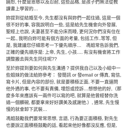
饒恕, 什麼是恩慈以及忍耐, 這些品格, 是孩子們無法從教
課書上學習的…
妳提到從結婚至今, 先生都沒有與妳們一起住過, 這是一個
很不好的事, 容我說明白一些, 這是給先生機會向外發展,
聖經上也說, 夫妻甚至不能分床而睡, 更何況你們沒有住在
一起., 我明白妳可能有個方面的考量, 包括工作..等等, 但
是, 我建議您仔細思考一下優先順序… 馮姐常告訴我們,
正確的優先順序是: 上帝, 先生, 小孩…. 有沒有機會將工作
調整搬去與先生同住呢??
至於妳提到要如何與先生溝通 ? 提供我自己以及小組中一
些姐妹的做法給妳參考： 發簡訊 or 發email or 傳真, 寫信,
寫卡片, 但是內容的部份, 就是要積極正面, 不要一直逼問
他外遇的事, 也不要有責備, 埋怨或控訴…想想他的好,（那
麼多年來應該有一兩件可以寫的吧, 就算是他曾經替你洗
過一個髒碗, 都要拿來好好讚美及感謝他.）, 通常, 先生慢
慢的就會卸下武裝…
馮姐鼓勵我們要常常思想, 言語, 行為要正面積極, 對先生
也要說正面積極鼓勵的話, 看起來他好像都沒反應, 但是,