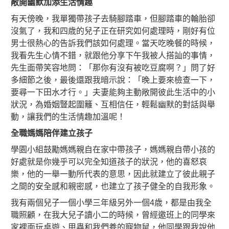
敞開幽默加添生活情趣
有天傍晚，我單獨帶孩子去騎腳踏車，但腳踏車的輪胎卻
沒氣了，我和四歳的兒子正在研究如何處理時，剛好有位
男士很熱心的告訴我們該如何處理。當天吃晚餐的時候，
我看先生心情不錯，就跟他分享下午我被人搭訕的事情，
先生面帶笑容地問：「那你有沒有被吃豆腐啊？」問了好
多細節之後，最後還跟我暗示說：「晚上要來檢查一下，
要尋一下田水才行。」夫妻能夠主動敞開彼此生活中的小
狀況，為婚姻豎起圍籬、互相信任，輕鬆幽默的對話與舉
動，讓我們的生活情趣加溫呢！
全職媽媽陪伴建立孩子
學園小組鼓勵媽媽親自在家中帶孩子，媽媽親自帶小孩的
好處就是你幾乎可以完全知道孩子的狀況，他的喜怒哀
樂，他的一舉一動所代表的意思，因此就建立了彼此親子
之間的安全感和親密感，也建立了孩子健全的自我形象。
我有兩個兒子一個小學三年級另外一個4歳，都是由我全
職照顧，在我大兒子讀小二的時候，曾經邀班上的同學來
家裡面玩桌遊、甲蟲和我們養的寵物鼠，他同學跟我說他