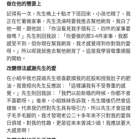
做在他的需要上
記得有一次，先生晚上十點才下班回來，小孩也睡了，我
正在忙著做家事，先生洗澡時要我進去幫他刷背，我白了
他一眼，跟他說：「你沒看見我手頭有三、四件的家事要
做嗎？」先生則回我說：「你要做的那3-4件家事，我都
感受不到，但你現在幫我刷背，我才感覺得到你對我的愛
呀。」所以呢我就進去幫他刷背了。這是我學習敬重順服
的開始。
改變想法感謝先生的愛
在小組中我也提過先生很喜歡摸我的屁股和捏我肚子的肥
油，我曾經向先生反應說：
「這樣讓我有不受尊重的感
覺，」先生則回我說：「我們以前新婚的時候，你都不會
不喜歡呀。」後來，小組姊妹告訴我，先生婚後仍然會這
樣做，代表我仍然對先生具有吸引力，所以先生才會這樣
子毛手毛腳的，我才發現老公二十多年來不只對我的愛與
日俱增，對我的性趣，更是從來未曾減少過！我應該要大
大感恩啊！