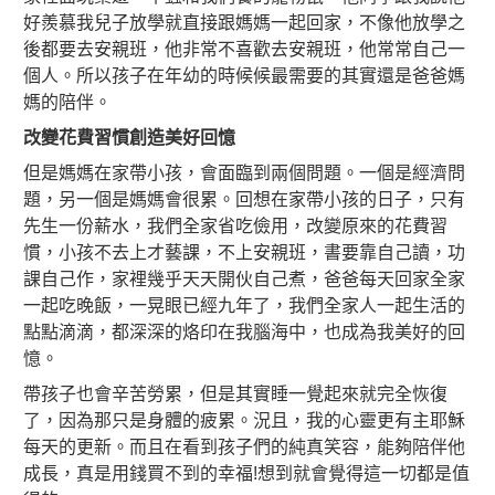
好羨慕我兒子放學就直接跟媽媽一起回家，不像他放學之
後都要去安親班，他非常不喜歡去安親班，他常常自己一
個人。所以孩子在年幼的時候候最需要的其實還是爸爸媽
媽的陪伴。
改變花費習慣創造美好回憶
但是媽媽在家帶小孩，會面臨到兩個問題。一個是經濟問
題，另一個是媽媽會很累。回想在家帶小孩的日子，只有
先生一份薪水，我們全家省吃儉用，改變原來的花費習
慣，小孩不去上才藝課，不上安親班，書要靠自己讀，功
課自己作，家裡幾乎天天開伙自己煮，爸爸每天回家全家
一起吃晚飯，一晃眼已經九年了，我們全家人一起生活的
點點滴滴，都深深的烙印在我腦海中，也成為我美好的回
憶。
帶孩子也會辛苦勞累，但是其實睡一覺起來就完全恢復
了，因為那只是身體的疲累。況且，我的心靈更有主耶穌
每天的更新。而且在看到孩子們的純真笑容，能夠陪伴他
成長，真是用錢買不到的幸福!想到就會覺得這一切都是值