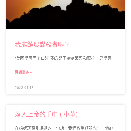
我能饒恕謀殺者嗎？
/美國學園同工口述 我的兒子媳婦萊恩和蘿拉，是學園
閱讀更多 »
2023-04-13
落入上帝的手中 ( 小華)
在婚姻班聽到馮姐的一句話：我們敬重順服先生，他心