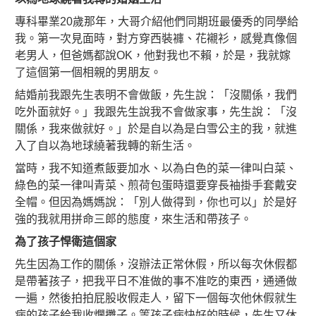
專科畢業20歲那年，大哥介紹他們同期班最優秀的同學給
我。第一次見面時，對方穿西裝褲、花襯衫，感覺真像個
老男人，但爸媽都說OK，他對我也不賴，於是，我就嫁
了這個第一個相親的男朋友。
結婚前我跟先生表明不會做飯，先生說：「沒關係，我們
吃外面就好。」我跟先生說我不會做家事，先生說：「沒
關係，我來做就好。」於是自以為是白雪公主的我，就進
入了自以為地球繞著我轉的新生活。
當時，我不知道煮飯要加水、以為白色的菜一律叫白菜、
綠色的菜一律叫青菜、煎荷包蛋時還要穿長袖掛手套戴安
全帽。但因為媽媽說：「別人做得到，你也可以」於是好
強的我就用拼命三郎的態度，來生活和帶孩子。
為了孩子悍衛這個家
先生因為工作的關係，沒辦法正常休假，所以每次休假都
是帶著孩子，把我平日不准做的事不准吃的東西，通通做
一遍，然後拍拍屁股收假走人，留下一個每次他休假就生
病的孩子給我收爛攤子。等孩子病快好的時候，先生又休