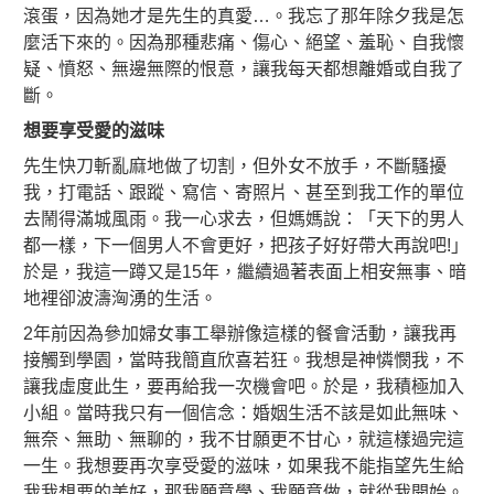
滾蛋，因為她才是先生的真愛…。我忘了那年除夕我是怎
麼活下來的。因為那種悲痛、傷心、絕望、羞恥、自我懷
疑、憤怒、無邊無際的恨意，讓我每天都想離婚或自我了
斷。
想要享受愛的滋味
先生快刀斬亂麻地做了切割，但外女不放手，不斷騷擾
我，打電話、跟蹤、寫信、寄照片、甚至到我工作的單位
去鬧得滿城風雨。我一心求去，但媽媽說：「天下的男人
都一樣，下一個男人不會更好，把孩子好好帶大再說吧!」
於是，我這一蹲又是15年，繼續過著表面上相安無事、暗
地裡卻波濤洶湧的生活。
2年前因為參加婦女事工舉辦像這樣的餐會活動，讓我再
接觸到學園，當時我簡直欣喜若狂。我想是神憐憫我，不
讓我虛度此生，要再給我一次機會吧。於是，我積極加入
小組。當時我只有一個信念：婚姻生活不該是如此無味、
無奈、無助、無聊的，我不甘願更不甘心，就這樣過完這
一生。我想要再次享受愛的滋味，如果我不能指望先生給
我我想要的美好，那我願意學、我願意做，就從我開始。