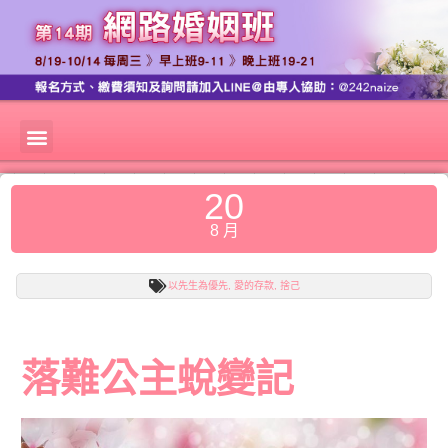
20
8 月
以先生為優先
,
愛的存款
,
捨己
落難公主蛻變記