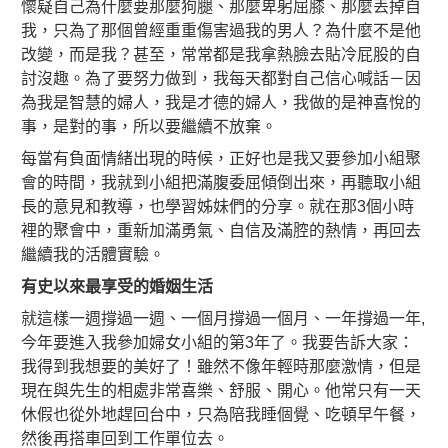
懷疑自己為什麼要那麼狗腿、那麼卑躬屈膝、那麼丟掉自
我，只為了那個曾經重重傷害過我的男人？為什麼不是他
改變，而是我？甚至，常常都是我拿熱臉去貼冷屁股的自
討沒趣。為了要努力做到，我每天都對自己信心喊話－因
為我是智慧的婦人，我是才德的婦人，我做的是神喜悅的
事，是對的事，所以要繼續不放棄。
每當有負面情緒出現的時候，正好也是我又要參加小組聚
會的時間，我就到小組把滿腹委屈傾倒出來，再聽取小組
長的意見和教導，也學習姊妹們的分享。就在那3個小時
裡的聚會中，重新加滿勇氣、自信及滿腔的熱情，再回去
繼續我的活體實驗。
有史以來最享受的婚姻生活
就這樣一週撐過一週、一個月撐過一個月、一年撐過一年,
今年要進入我參加婦女小組的第3年了。我要告訴大家：
我得到我想要的美好了！雖然不像年輕時那麼激情，但是
現在與先生的相處非常喜樂、舒服、開心。他常只有一天
休假也從外地趕回台中，只為陪我睡個覺、吃頓早午餐，
然後再搭車回到工作單位去。