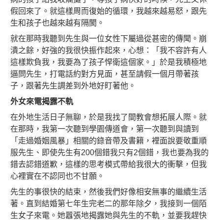
假回來了。就這樣周而復始的循環，我越來越易怒，跟先
生和孩子也越來越有隔閡。
就在那時我聽到先生與一位女性下屬過從甚密的傳聞。崩
潰之餘，好強的我很快振作起來，心想：「我不容許有人
這樣欺負我，我要為了孩子悍衛這個家。」於是我積極地
逼問先生，打電話約對方見面，甚至請假一個月帶著孩
子，跟著先生調差到外地好盯著他。
外女來電揭露不軌
在外地生活日子無聊，於是我找了間教會想拓展人際。就
在那時，我第一次聽到學園傳道會，第一次聽到與讀到
「走過婚姻風暴」相關的錄音帶及書籍，裡面說要敬重順
服先生、即使先生有200個錯我只有2個錯，我也要為我的
錯去認錯道歉，這樣的思考模式帶給我很大的衝擊，但我
心裡實在不認同也不甘願。
先生的事很快的結束，然後我們好像相安無事的繼續生活
著。直到結婚第七年生完老二的那年除夕，我接到一個陌
生女子來電。她囂張地揭露她與先生的不軌，並要我趕快