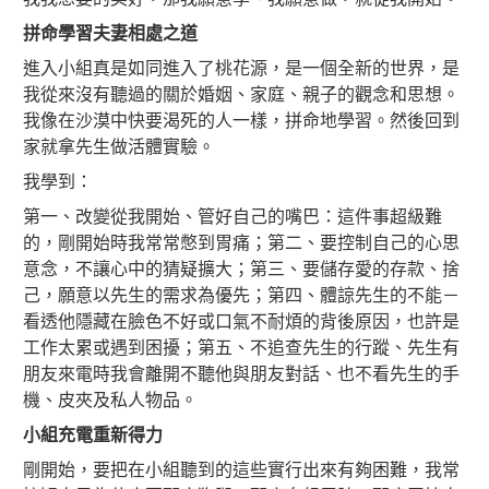
拼命學習夫妻相處之道
進入小組真是如同進入了桃花源，是一個全新的世界，是
我從來沒有聽過的關於婚姻、家庭、親子的觀念和思想。
我像在沙漠中快要渴死的人一樣，拼命地學習。然後回到
家就拿先生做活體實驗。
我學到：
第一、改變從我開始、管好自己的嘴巴：這件事超級難
的，剛開始時我常常憋到胃痛；第二、要控制自己的心思
意念，不讓心中的猜疑擴大；第三、要儲存愛的存款、捨
己，願意以先生的需求為優先；第四、體諒先生的不能－
看透他隱藏在臉色不好或口氣不耐煩的背後原因，也許是
工作太累或遇到困擾；第五、不追查先生的行蹤、先生有
朋友來電時我會離開不聽他與朋友對話、也不看先生的手
機、皮夾及私人物品。
小組充電重新得力
剛開始，要把在小組聽到的這些實行出來有夠困難，我常