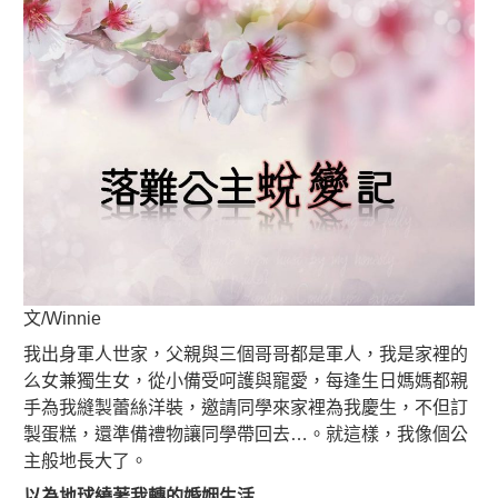
文/Winnie
我出身軍人世家，父親與三個哥哥都是軍人，我是家裡的
么女兼獨生女，從小備受呵護與寵愛，每逢生日媽媽都親
手為我縫製蕾絲洋裝，邀請同學來家裡為我慶生，不但訂
製蛋糕，還準備禮物讓同學帶回去…。就這樣，我像個公
主般地長大了。
以為地球繞著我轉的婚姻生活