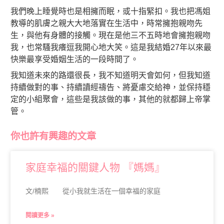
我們晚上睡覺時也是相擁而眠，或十指緊扣。我也把馮姐
教導的肌膚之親大大地落實在生活中，時常擁抱親吻先
生，與他有身體的接觸。現在是他三不五時地會擁抱親吻
我，也常騷我癢逗我開心地大笑。這是我結婚27年以來最
快樂最享受婚姻生活的一段時間了。
我知道未來的路還很長，我不知道明天會如何，但我知道
持續做對的事、持續讀經禱告、將憂慮交給神，並保持穩
定的小組聚會，這些是我該做的事，其他的就都歸上帝掌
管。
你也許有興趣的文章
家庭幸福的關鍵人物 『媽媽』
文/楠熙 從小我就生活在一個幸福的家庭
閱讀更多 »