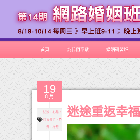
首頁
為我們奉獻
婚姻研習班
19
8 月
迷途重返幸
姑嫂，心結，
自我價值，負
責，抱怨