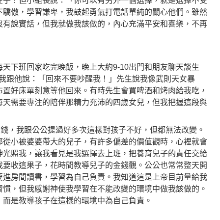
在乎！但小組長說：「你可以有另外一個選擇，就是選擇不受
下驕傲，學習謙卑，我鼓起勇氣打電話單純的關心他們。雖然
沒有說實話，但我就做我該做的，內心充滿平安和喜樂，不再
天下班回家吃完晚飯，晚上大約9-10出門和朋友聊天談生
前我跟他說：「回來不要吵醒我！」先生說我像武則天女暴
布置好床單刻意等他回來。有時先生會買啤酒和烤肉給我吃，
每天需要專注的陪伴那精力充沛的四歲女兒，但我把握這段與
用錢，我跟公公提過好多次這樣對孩子不好，但都無法改變。
那從小被婆婆帶大的兒子，有許多偏差的價值觀時，心裡就會
神光照我，讓我看見是我選擇去上班，把養育兒子的責任交給
我要收這果子，花時間教導兒子的金錢觀。公公也常常整天開
要進房間讀書，學習為自己負責。我知道這是上帝目前量給我
習慣，但我感謝神使我學習在不能改變的環境中做我該做的。
，而是教導孩子在這樣的環境中為自己負責。