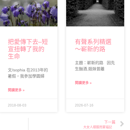
把愛傳下去–短
有聲系列精選
宣扭轉了我的
～嶄新的路
生命
主題：嶄新的路 因先
生酗酒,姐妹曾離
文/sophia 在2013年的
暑假，我參加學園婦
閱讀更多 »
閱讀更多 »
2018-08-03
2026-07-16
下一篇
大女人順服而蒙福記