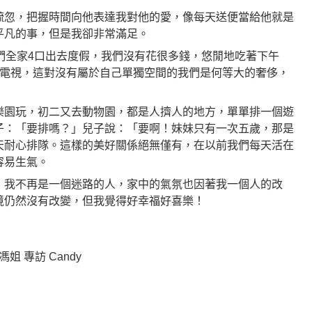
疏忽，把握時間向他表達我對他的愛，像每天送便當給他就是
平凡的事，但是我卻非常滿足。
們全家4口出去度假，我們沒有花很多錢，悠閒地吃著下午
看電視，這對沒有屬於自己單獨空間的我們是何等大的奢侈，
樂園玩，初二又去動物園，都是人擠人的地方，單單排一個遊
子：「要排嗎？」兒子說：「要啊！妹妹只有一次五歲，那是
天耐心排隊。這樣的美好關係絕無僅有，在以前我們每天活在
容易生氣。
，我不再是一個迷路的人，家中的氣氛也因著我一個人的改
境仍然沒有改變，但我覺得好幸福好喜樂！
姐 專訪 Candy