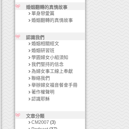
婚姻翻轉的真情故事
單身戀愛篇
婚姻翻轉的真情故事
認識我們
婚姻相關經文
婚姻研習班
學園婦女小組須知
我們堅持的信念
為婦女事工線上奉獻
聯絡我們
舉辦婦女福音餐會手冊
著作權聲明
認識耶穌
文章分類
CM2007
(3)