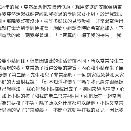
14年的我，突然萬念俱灰情緒低落，想用婆婆的安眠藥結束
讓我突然想起妹妹曾經跟我提過的學園婦女小組，於是我就立
欄。那晚我整夜沒睡，被許多姊妹的見證吸引，非常渴望活出
我就打電話到學園傳道會，詢問小組聚會時間希望能加入。下
電話的那一刻我哭著說：「上帝真的垂聽了我的禱告!」 我
公婆小姑同住，但是因彼此的生活習慣不同，所以常常發生言
求表現的我，常常為了搏得公婆的讚賞，內心和小姑產生了無
年後懷了第二胎，先生和兒子非常高興，一回到家就急著和大家
不好的大聲對我說：「你不知道我懷孕了嗎？我已經先跟媽媽
自己想辦法!」我心裡想小姑都嫁出去了，還回來耀虎揚威，心
。加上小姑的孩子和我的老二只差4個月，兩個玩在一起常有
認為只要孩子不哭，除了頭以外什麼都可以給他，小姑又常常
所以她的兒子非常驕縱，一不開心就動手打我的女兒，因此我