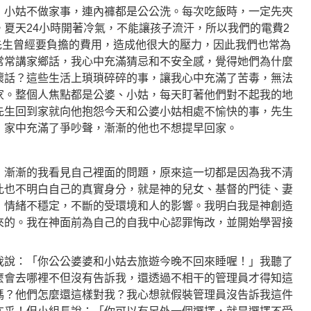
：小姑不做家事，連內褲都是公公洗。每次吃飯時，一定先夾
夏天24小時開著冷氣，不能讓孩子流汗，所以我們的電費2
我先生曾經要負擔的費用，造成他很大的壓力，因此我們也常為
常常講家鄉話，我心中充滿猜忌和不安全感，覺得她們為什麼
壞話？這些生活上瑣瑣碎碎的事，讓我心中充滿了苦毒，無法
家。整個人焦點都是公婆、小姑，每天盯著他們對不起我的地
先生回到家就向他抱怨今天和公婆小姑相處不愉快的事，先生
，家中充滿了爭吵聲，漸漸的他也不想提早回家。
，漸漸的我看見自己裡面的問題，原來這一切都是因為我不清
此也不明白自己的真實身分，就是神的兒女、基督的門徒、妻
，情緒不穩定，不斷的受環境和人的影響。我明白我是神創造
來的。我在神面前為自己的自我中心認罪悔改，並開始學習接
我說：「你公公婆婆和小姑去旅遊今晚不回來睡喔！」我聽了
麼會去哪裡不但沒有告訴我，還透過不相干的管理員才得知這
嗎？他們怎麼還這樣對我？我心想就假裝管理員沒告訴我這件