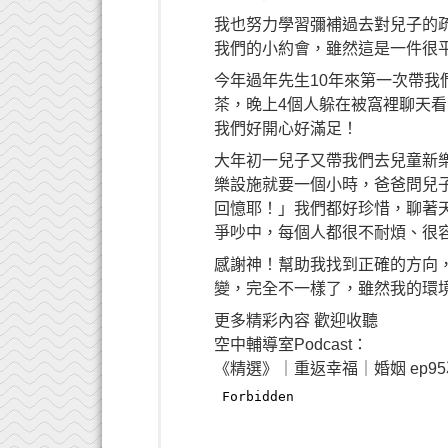
我也努力學習彌補過去對兒子的
我們的小約會，雖然這是一件很
今年過年先生10年來第一次帶我
茶，晚上4個人躲在被窩裡聊天
我們好開心好滿足！
大年初一兒子又帶我們去兒童新
樂設施就要一個小時，爸爸問兒
回憶耶！」我們都好珍惜，聊著
爭吵中，每個人都很不耐煩、很
感謝神！幫助我找到正確的方向
變，完全不一樣了，雖然我的環
更多精彩內容 歡迎收聽
空中輔導室Podcast：
《精選》｜重返幸福｜婚姻 ep95馮