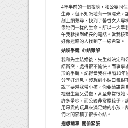
4年半前的一個夜晚，和公婆同住
生命。但不知怎地有一線曙光，
刻上網蒐尋，找到了馨香女人專
像她們一樣的生命。所以一大早
午我就接到組長的電話。當我接到
好像迷路的人找到了一線希望。
姑嫂爭競 心結難解
我和先生結婚後，先生就決定和
語衝突，處得很不愉快。而事事
形的爭競。記得當我在相隔10
分享好消息。沒想到小姑口氣很
說了要幫我帶小孩，你要給誰帶
裡很生氣又受傷，甚至非常恨她
許多爭吵，而公婆非常寵孫子，
用昂貴的玩具來滿足她的小孩，
們之間累積了很多心結。
抱怨猜忌 關係緊張