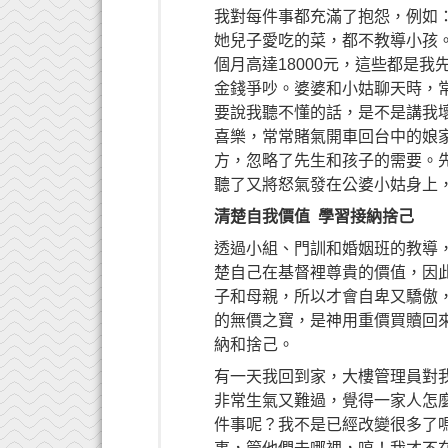
我對每件事都充滿了抱怨，例如
她兒子愛吃的菜，都不教導小孩。
個月高達18000元，這些都是
金錢爭吵。婆婆和小姑聊天時，
要說我聽不懂的話，是不是講我
喜樂，常常賭氣開車回台中的娘
方，忽略了先生和孩子的需要。
聽了又將怒氣發在公婆小姑身上
清楚自我價值 學習接納捨己
透過小組、門訓和婚姻班的教導
楚自己在基督裡尊貴的價值，因
子和母親，所以才會自卑又驕傲
的無價之寶，是神用重價買贖回
納和捨己。
有一天我回到家，大樓管理員對
非常生氣又難過，覺得一家人怎
件事呢？我不是已經改變很多了