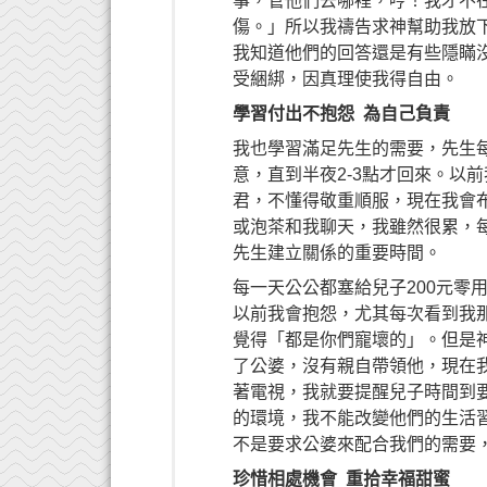
事，管他們去哪裡，哼！我才不
傷。」所以我禱告求神幫助我放
我知道他們的回答還是有些隱瞞
受綑綁，因真理使我得自由。
學習付出不抱怨 為自己負責
我也學習滿足先生的需要，先生每
意，直到半夜2-3點才回來。以
君，不懂得敬重順服，現在我會
或泡茶和我聊天，我雖然很累，
先生建立關係的重要時間。
每一天公公都塞給兒子200元零
以前我會抱怨，尤其每次看到我
覺得「都是你們寵壞的」。但是
了公婆，沒有親自帶領他，現在
著電視，我就要提醒兒子時間到
的環境，我不能改變他們的生活
不是要求公婆來配合我們的需要
珍惜相處機會 重拾幸福甜蜜