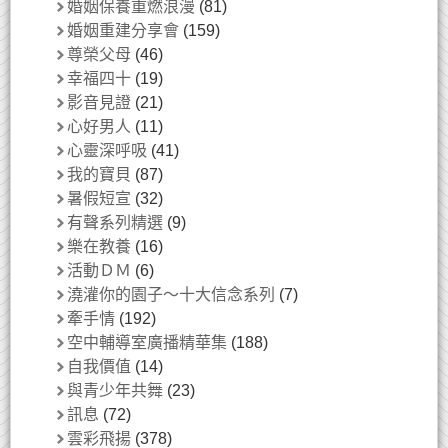
婚姻保養重燃浪漫
(81)
婚姻重建分享會
(159)
尊榮父母
(46)
幸福四十
(19)
影音見證
(21)
心好男人
(11)
心靈深呼吸
(41)
我的寶貝
(87)
暑假短宣
(32)
有聲系列精選
(9)
樂在教養
(16)
活動ＤＭ
(6)
澆灌你的園子～十大信念系列
(7)
牽手情
(192)
空中輔導室廣播精華集
(188)
自我價值
(14)
與青少年共舞
(23)
訊息
(72)
雲彩飛揚
(378)