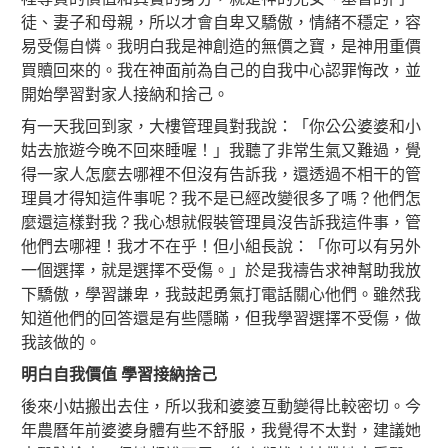
徒、妻子和母親，所以才會自卑又驕傲，情緒不穩定，容
易受傷自憐。我明白我是神創造的無價之寶，是神用重價
買贖回來的。我在神面前為自己的自我中心認罪悔改，並
開始學習對家人接納和捨己。
有一天我回到家，大樓管理員對我說：「你公公婆婆和小
姑去旅遊今晚不回來睡喔！」我聽了非常生氣又難過，覺
得一家人怎麼去哪裡不但沒有告訴我，還透過不相干的管
理員才得知這件事呢？我不是已經改變很多了嗎？他們怎
麼還這樣對我？我心想就假裝管理員沒告訴我這件事，管
他們去哪裡！我才不在乎！但小組長說：「你可以有另外
一個選擇，就是選擇不受傷。」於是我禱告求神幫助我放
下驕傲，學習謙卑，我鼓起勇氣打電話關心他們。雖然我
知道他們的回答還是有些隱瞞，但我學習選擇不受傷，做
我該做的。
明白自我價值 學習接納捨己
後來小姑搬出去住，所以我和婆婆互動變得比較密切。今
年農曆年前婆婆身體有些不舒服，我覺得不太對，建議她