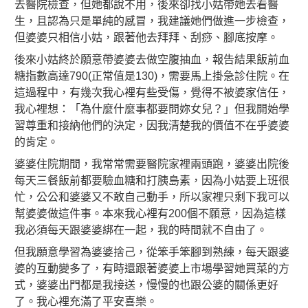
去醫院檢查，但她都說不用，後來卻找小姑帶她去看醫
生，且認為只是單純的感冒，我建議她們做進一步檢查，
但婆婆只相信小姑，跟著他去拜拜、刮痧、腳底按摩。
後來小姑終於願意帶婆婆去做空腹抽血，報告結果飯前血
糖指數高達790(正常值是130)，需要馬上掛急診住院。在
這過程中，有幾次我心裡有些受傷，覺得不被婆家信任，
我心裡想：「為什麼什麼事都要問妳女兒？」但我開始學
習尊重和接納他們的決定，因我清楚我的價值不在乎婆婆
的肯定。
婆婆住院期間，我常常需要醫院家裡兩頭跑，婆婆出院後
每天三餐飯前都要驗血糖和打胰島素，因為小姑要上班很
忙，公公和婆婆又不敢自己動手，所以家裡只剩下我可以
幫婆婆做這件事。本來我心裡有200個不願意，因為這樣
我必須每天跟婆婆綁在一起，我的時間就不自由了。
但我願意學習為婆婆捨己，從笨手笨腳到熟練，每天跟婆
婆的互動變多了，有時還跟著婆婆上市場學習她買菜的方
式，婆婆出門都是我接送，慢慢的也跟公婆的關係更好
了。我心裡充滿了平安喜樂。