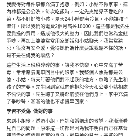
我變得對每件事都充滿了抱怨，例如：小姑不做家事，連
內褲都是公公洗。每次吃飯時，一定先夾她兒子愛吃的
菜，都不好好教小孩。夏天24小時開著冷氣，不能讓孩子
流汗，所以我們的電費2個月高達18000，這些都是我先生
要負擔的費用，造成他很大的壓力，因此我們也常為金錢
爭吵。再加上婆婆常常用家鄉話和小姑聊天，我常常猜
忌，很沒有安全感，覺得她們為什麼要說我聽不懂的話，
是不是在講我的壞話？
這些生活上瑣瑣碎碎的事，讓我不快樂，心中充滿了苦
毒，常常賭氣開車回台中的娘家。我整個人焦點都是公
婆、小姑，每天盯著他們對不起我的地方，忽略了先生和
孩子的需要。先生回到家就向他抱怨今天和公婆小姑相處
不愉快的事，先生聽了又將怒氣發在他們身上，家中充滿
了爭吵聲，漸漸的他也不想提早回家。
學習不受傷 做對的事
來到小組後，透過小組、門訓和婚姻班的教導，我漸漸看
見自己的問題，原來這一切都是因為我不明白自己在基督
裡尊貴的價值和真實的身分，就是神的兒女、基督的門