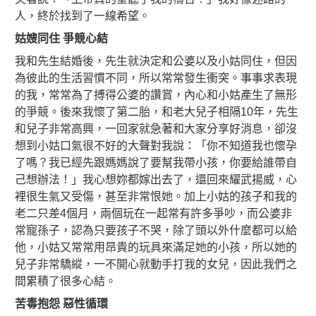
人，終於找到了一線希望。
姑嫂同住 爭競心結
我和先生結婚後，先生就決定和公婆以及小姑同住，但因
為彼此的生活習慣不同，所以常常發生衝突。事事求表現
的我，常常為了搏得公婆的讚賞，內心和小姑產生了無形
的爭競。後來我懷了第二胎，和老大兒子相隔10年，先生
和兒子非常高興，一回家就急著和大家分享好消息，卻沒
想到小姑口氣很不好的大聲對我說：「你不知道我也懷孕
了嗎？我已經先跟媽媽說了要幫我帶小孩，你要給誰帶自
己想辦法！」我心想妳都嫁出去了，還回來耀武揚威，心
裡很生氣又受傷，甚至非常恨她。加上小姑的孩子和我的
老二只差4個月，兩個玩在一起常有許多爭吵，而公婆非
常寵孫子，認為只要孩子不哭，除了頭以外什麼都可以給
他，小姑又常常用昂貴的玩具來滿足她的小孩，所以她的
兒子非常驕縱，一不開心就動手打我的女兒，因此我們之
間累積了很多心結。
苦毒抱怨 惡性循環