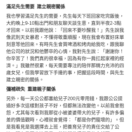
滿足先生需要 建立親密關係
我也學習滿足先生的需要，先生每天下班回家吃完飯後，
大約晚上9-10點出門和朋友聊天談生意，直到半夜2-3點
才回來。以前我跟他說：「回來不要吵醒我！」先生說我
像武則天女暴君，不懂得敬重順服，現在我會布置好床單
刻意等他回來。有時先生會買啤酒和烤肉給我吃，跟我聊
他公司的狀況和他鬱卒的心情，我對先生說：「謝謝你！
你辛苦了！我們真的很幸福，因為有你一肩扛起家裡的經
濟。」我雖然很累，每天需要專注的陪伴那精力充沛的四
歲女兒，但我學習放下手邊的事，把握這段時間，與先生
建立親密的關係。
彌補疏失 重建親子關係
另外，每一天公公都塞給兒子200元零用錢，我跟公公提
過好多次這樣對孩子不好，但都無法改變他。以前我會抱
怨，尤其每次看到我那從小被婆婆帶大的兒子，有許多偏
差的價值觀時，心裡就會覺得：「都是你們寵壞的」。但
是我看見是我選擇去上班，把養育兒子的責任交給了公