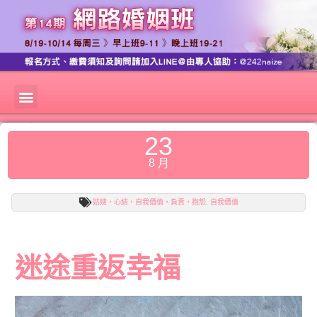
23
8 月
姑嫂，心結，自我價值，負責，抱怨
,
自我價值
迷途重返幸福