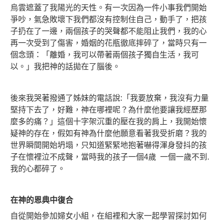
烏雲遮蓋了我陽光的天性。有一次因為一件小事我們開始
爭吵，氣急敗壞下我們都沒有控制住自己，動手了，
把孩
子扔在了一邊，兩個孩子的哭聲都不能阻止我們，我的心
再一次受到了傷害，婚姻的花瓶徹底摔碎了，當時只有一
個念頭：「離婚，我可以帶著兩個孩子獨自生活，我可
以。」我把神的話拋在了腦後。
後來我哭著撥通了姊妹的電話說:「我要放棄，我沒有力量
堅持下去了，好難，神在哪裡呢？為什麼他要讓我經歷那
麼多的痛？」這個十字架沉重的壓在我的肩上，我開始懷
疑神的存在，假如有神為什麼他願意看著我受折磨？我的
世界瞬間開始坍塌，只知道緊緊地抱著嚇得渾身發抖的孩
子在懷裡泣不成聲，當時我的孩子一個4歲 一個一歲不到.
我的心都碎了。
在神的恩典中復合
自從開始參加婦女小組，在組裡和大家一起學習探討如何