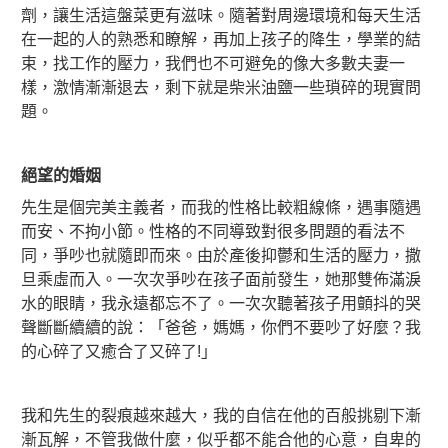
劑，讓生活這盤菜更有滋味。隨著對周邊環境和每天生活
在一起的人的熟悉和瞭解，再加上孩子的降生，學業的結
束，找工作的壓力，我們也不可避免的像大多數夫妻一
樣，激情漸漸退去，剩下就是柴米油鹽一些瑣碎的現實問
題。
絕望的婚姻
先生是個完美主義者，而我的性格比較粗線條，遇事隨遇
而安、不拘小節。性格的不同導致對很多問題的看法不
同，爭吵也就隨即而來。由於產後抑鬱和生活的壓力，撒
旦乘虛而入。一次次爭吵在孩子面前發生，她那雙佈滿淚
水的眼睛，我永遠都忘不了。一次次聽著孩子用顫抖的哭
聲斷斷續續的說：「爸爸，媽媽，你們不要吵了好麼？我
的心碎了又癒合了又碎了!」
我和先生的裂痕越來越大，我的自信在他的百般挑剔下漸
漸瓦解，不管我做什麼，似乎都不能合他的心意，自卑的