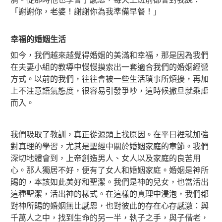
「謝謝你，老婆！謝謝你為我準備早餐！」
幸福的婚姻生活
如今，我們越來越覺得婚姻的美滿和幸福，那是因為我們
在夫妻小組的教導中慢慢摸索出一套適合我們的婚姻經營
方式。以前的我們，往往會被一些生活瑣事所煩擾，再加
上不注意語氣態度，很容易引發爭吵，這時候撒旦就乘虛
而入。
我們吸取了教訓，真正從源頭上找原因。在平日裡就加強
對真理的學習，尤其是聖經中關於婚姻家庭的章節。我們
深切地體會到，上帝創造男人、女人以及家庭的良苦用
心。那人獨居不好，便有了女人和婚姻家庭。婚姻是神所
賜的，本該如此美好和聖潔。我們是神的兒女，也當活出
這種聖潔，活出神的樣式。在這樣的真理中浸泡，我們都
對神所賜的婚姻無比感恩，也對彼此的存在心存感激：與
千萬人之中，找到生命的另一半，執子之手，與子偕老，