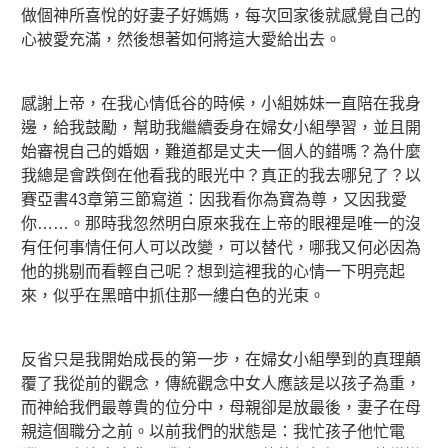
做個神所喜悅的好妻子好媽媽，每次回家後就感覺自己的
心被愛充滿，然後想著如何將這大愛給出去。
感謝上帝，在我心情低谷的時候，小組姊妹一直陪在我身
邊，給我鼓勵，幫助我繼續委身在婦女小組學習，並且開
始審視自己的婚姻，難道都是丈夫一個人的錯嗎？為什麼
我總是會跌倒在他看我的眼光中？真正的我去哪兒了？以
賽亞書43章第三節寫道：因我看你為寶為尊，又因我愛
你……。那時我忽然明白原來我在上帝的眼裡是唯一的沒
有任何事情任何人可以改變，可以替代，哪我又何必因為
他的挑剔而看輕自己呢？想到這裡我的心情一下明亮起
來，似乎在黑暗中抓住那一縷白色的光束。
反省只是我開始成長的第一步，在婦女小組學到的真理顛
覆了我從前的觀念，傳統觀念中女人應該是以孩子為重，
而神給我們最尊貴的位分中，母親卻是放最後，妻子在母
親這個職分之前。以前我們的狀態是：我忙孩子他忙電