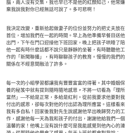
腦，兩人沒有交集，我也早已不是他的紅顏知己，他常嫌
棄我說我對你已經無話可說了。多可悲啊！
我決定改變，重新拾起做妻子的位份並努力的把丈夫放在
首位，增加我們在一起的時間。早上為他準備早餐目送他
出門，下午在門口迎接他下班回家，晚上把孩子哄睡了陪
他一起有時什麼話都不說只是靜靜的坐著，有時聽聽他工
作的「新聞聯播」，有時聊聊孩子的教育。慢慢的我們的
關係在不經意間融洽了許多。
每一次的小組學習都讓我有豐豐富富的得著。其中婚姻保
養的秘笈中就有提到隨時隨地感恩
，
不將一切看為「理所
當然」—不給是正常，多給是紅利。從前我要求他要對我
付出的感恩，卻每次對他的付出認為理所應當。這樣看來
我有多自私！回家後我對先生說感謝他早出晚歸努力的工
作，感謝他每一天為我和孩子的付出，謝謝他給我們一個
溫馨的家！他嘴上沒有說什麼可是我能感覺到他內心的漣
漪。從那時他也學會了感恩，每天上班前都會對我說：