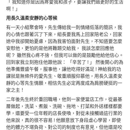
「 我知道你是因爲疼愛我和孩子，要讓我們過更好的生活
啊！」
用長久溫柔安靜的心等候
有一天小組聚會時，先生傳給我一則情緒低落的簡訊，我
的心情也跟著沉了下來，組長要我馬上回家陪老公，回家
途中我卻開始憂慮，因為我害怕面對先生，不知道要怎麼
安慰他，更怕的是他將難題交給我， 我該怎麼回應他
呢 ? 雖然我心疼不捨，但我可以做的是鼓勵他給他信心。
回到家我立刻抱住他跟他說： 「辛苦了 ! 」 然後開心的為
他準備豐盛午餐，服事他，讓他吃得好滿足 ! 神給我的功
課就是無條件的愛先生、敬重順服仰慕他，用長久溫柔安
靜的心等先生情願，相信先生必定再度成為肩膀硬挺的一
家之主！
二年後先生終於重回職場，他到一家便當店工作，從最基
層做起，洗菜、煮飯、洗碗、拖地、打菜和外送樣樣都要
學，還要受一位年輕的店長使喚，對從未接觸過這行業的
他來說，真的很不容易 ! 他願意放下身段虛心學習，即使
他的體力不堪負荷、對公司的制度也有意見，但他還是咬