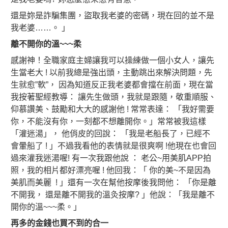
還是妳是詐騙集團，盜取我老婆的密碼，現在回的並不是
我老婆……。 」
離不開你的溫~~~柔
感謝神！全職家庭主婦讓我可以操練做一個小女人，讓先
生當老大 ! 以前我總是強出頭，主動跳出來解決問題，先
生就愈”軟”， 因為知道反正我老婆都會擋在前面，現在當
我按著聖經教導： 讓先生做頭，我就是跟隨，敬重順服、
仰慕讚美、鼓勵和大大的感謝他 ! 常常表達： 「我好需要
你，不能沒有你，一刻都不想離開你。」常常被我這樣
「灌迷湯」， 他俏皮的回說： 「我是老船長了，已經不
會暈船了 ! 」不過我看他的表情就是很爽啊 !他現在也會回
過來灌我迷湯喔! 有一次我跟他說 ： 老公~用美肌APP拍
照，我的相片都好漂亮喔 ! 他回我：「 你的美~不是因為
美肌而美麗 ! 」還有一次在幫他按摩後我問他： 「你是離
不開我， 還是離不開我的溫灸按摩? 」他說：「我是離不
開你的溫~~~柔。」
再多的金錢也買不到的合一