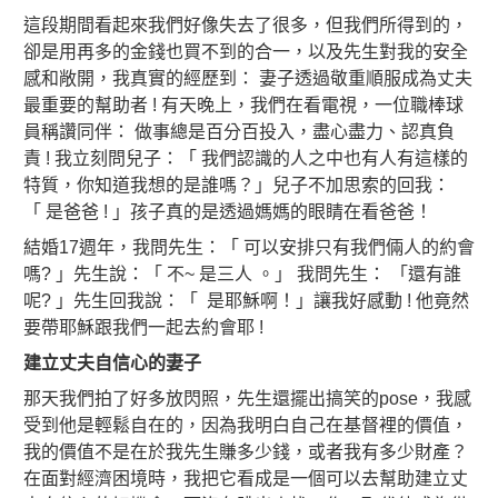
這段期間看起來我們好像失去了很多，但我們所得到的，
卻是用再多的金錢也買不到的合一，以及先生對我的安全
感和敞開，我真實的經歷到： 妻子透過敬重順服成為丈夫
最重要的幫助者 ! 有天晚上，我們在看電視，一位職棒球
員稱讚同伴： 做事總是百分百投入，盡心盡力、認真負
責 ! 我立刻問兒子：「 我們認識的人之中也有人有這樣的
特質，你知道我想的是誰嗎？」兒子不加思索的回我：
「 是爸爸 ! 」孩子真的是透過媽媽的眼睛在看爸爸！
結婚17週年，我問先生：「 可以安排只有我們倆人的約會
嗎? 」先生說：「 不~ 是三人 。」 我問先生： 「還有誰
呢? 」先生回我說：「 是耶穌啊！」讓我好感動 ! 他竟然
要帶耶穌跟我們一起去約會耶 !
建立丈夫自信心的妻子
那天我們拍了好多放閃照，先生還擺出搞笑的pose，我感
受到他是輕鬆自在的，因為我明白自己在基督裡的價值，
我的價值不是在於我先生賺多少錢，或者我有多少財產？
在面對經濟困境時，我把它看成是一個可以去幫助建立丈