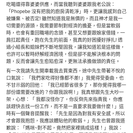
吃喝還得靠婆婆供應，而當我聽到婆婆跟我老公說：
「Phopebe 沒有把我的廚房清乾淨」時，更讓我感到自己
被嫌棄、被否定! 雖然知道我是無價的，而且神才是我一
切需要的源頭，我需要節制對經濟的擔憂，但是當軟弱
時，也會有重回職場的念頭，甚至又想要跟娘家借錢，一
肩扛起責任，跑在先生的前面，我真的好困擾好掙扎! 透
過小組長和姐妹們不斷地堅固我，讓我知道若是這樣做，
也許可以暫時紓解經濟困境，但是卻不能解決根本的問
題，反而會讓先生愈陷愈深，更無法承擔做頭的責任。
有一次我請先生開車載我去買東西，途中先生帶著不悅的
口氣說： 「我們家吃得好像都不差! 」我覺得受委曲，也
不甘示弱的回他： 「我已經節省很多了，那你覺得我哪一
部份還需要改進的？你跟我說啊 ! 」我真想跟先生大吵一
架，心想：「 我都沒怪你了，你反倒先來指責我， 你應
該趕快去找一份工作，而不是一直要求我要做什麼 ! 」這
時有一個聲音提醒我：「先生是因為對我有安全感，所以
才會跟我抱怨，我應該體貼他的軟弱。」先生也曾跟我道
歉說：「媽咪~對不起，竟然把家裡搞成這樣！」我說：