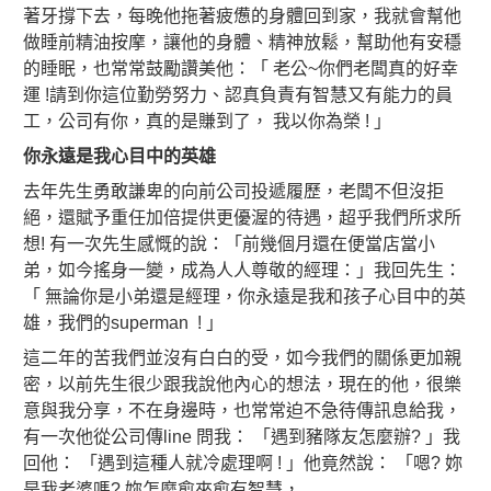
著牙撐下去，每晚他拖著疲憊的身體回到家，我就會幫他
做睡前精油按摩，讓他的身體、精神放鬆，幫助他有安穩
的睡眠，也常常鼓勵讚美他：「 老公~你們老闆真的好幸
運 !請到你這位勤勞努力、認真負責有智慧又有能力的員
工，公司有你，真的是賺到了， 我以你為榮 ! 」
你永遠是我心目中的英雄
去年先生勇敢謙卑的向前公司投遞履歷，老闆不但沒拒
絕，還賦予重任加倍提供更優渥的待遇，超乎我們所求所
想! 有一次先生感慨的說：「前幾個月還在便當店當小
弟，如今搖身一變，成為人人尊敬的經理：」我回先生：
「 無論你是小弟還是經理，你永遠是我和孩子心目中的英
雄，我們的superman ! 」
這二年的苦我們並沒有白白的受，如今我們的關係更加親
密，以前先生很少跟我說他內心的想法，現在的他，很樂
意與我分享，不在身邊時，也常常迫不急待傳訊息給我，
有一次他從公司傳line 問我： 「遇到豬隊友怎麼辦? 」我
回他： 「遇到這種人就冷處理啊 ! 」他竟然說： 「嗯? 妳
是我老婆嗎? 妳怎麼愈來愈有智慧，