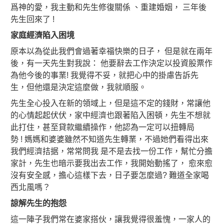
爲神的愛，我主動和先生修復關係 、重建婚姻， 三年後
先生回來了 !
家庭經濟陷入困境
原本以為從此我們會過著幸福快樂的日子， 但是就在兩年
後，有一天先生對我說： 他要辭去工作決定以投資股票作
為他今後的事業! 我覺得不妥，就把心中的掛慮告訴先
生，但他還是決定這麼做，我就順服。
先生全心投入在新的領域上，但是這不定的錢財，常讓他
的心情起起伏伏，家中經濟也跟著陷入困頓，先生不想就
此打住，甚至貸款繼續操作，他認為一定可以扭轉局
勢 ! 媽媽和婆婆雖然不知道先生轉業，不過她們看得出來
我們經濟拮据，常常問我 是不是去找一份工作，幫忙分擔
家計，先生也暗示要我出去工作，我開始動搖了， 愈來愈
沒有安全感，擔心這樣下去，日子要怎麼過? 難道全家喝
西北風嗎？
諒解先生的抱怨
這一陣子我們常在婆家搭伙，讓我覺得很羞愧，一家人的