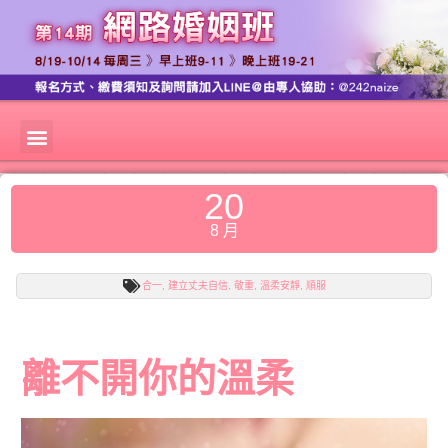
20
8 月
合一
,
建立丈夫自信
,
敬重
,
溫柔安靜
,
順服
離不開你的溫柔