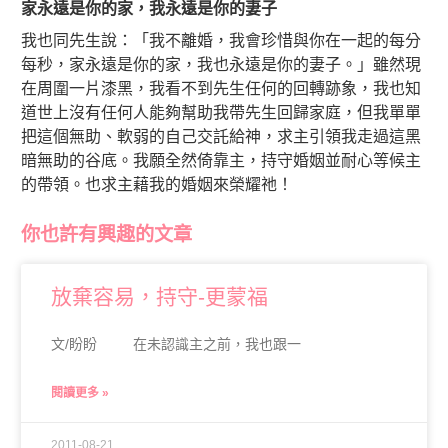
家永遠是你的家，我永遠是你的妻子
我也同先生說：「我不離婚，我會珍惜與你在一起的每分
每秒，家永遠是你的家，我也永遠是你的妻子。」雖然現
在周圍一片漆黑，我看不到先生任何的回轉跡象，我也知
道世上沒有任何人能夠幫助我帶先生回歸家庭，但我單單
把這個無助、軟弱的自己交託給神，求主引領我走過這黑
暗無助的谷底。我願全然倚靠主，持守婚姻並耐心等候主
的帶領。也求主藉我的婚姻來榮耀祂！
你也許有興趣的文章
放棄容易，持守-更蒙福
文/盼盼 在未認識主之前，我也跟一
閱讀更多 »
2011-08-21