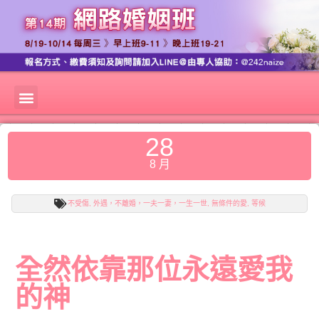
28
8 月
不受傷
,
外遇，不離婚，一夫一妻，一生一世
,
無條件的愛
,
等候
全然依靠那位永遠愛我
的神