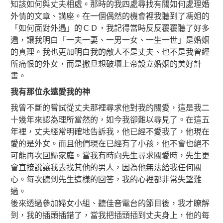
知該如何與丈夫相處。那時的我四處尋找有關如何處理婚
外情的文章、講座。在一個偶然的機會裡我聽到了馮姐的
「如何面對外遇」的ＣＤ，我記得當時反反覆覆聽了好多
遍，讓我明白「一夫一妻、一男一女、一生一世」是婚姻
的真理。我也更加明白我的敵人不是丈夫、也不是我曾經
所痛恨的外女，而是撒旦想破壞上帝設立婚姻的美好計
畫。
我有那位永遠愛我的神
我曾不斷的嘗試從丈夫那裡尋求他對我的關愛，這是我二
十幾年來認為理所當然的，如今我卻難以尋見了。在這五
年裡，丈夫經常明確地告訴我，他已經不愛我了，他現在
愛的是外女。而且他們現在已經有了小孩，他不會也絕不
可能再次回歸家庭。當我有時向先生尋求關愛時，先生更
會直接說讓我去找其他的男人，因為他無法給我任何關
心。每次聽到先生這樣的回答，我的心裡都非常失望難
過。
後來透過參加婦女小組、聽佳音電台的節目後，我才瞭解
到，我的插頭插錯了，當我把插頭插到丈夫身上，他的每