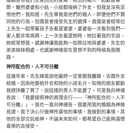
還願意帶我們全家回他的家鄉，和他的親人一起歡度春
節。雖然婆婆和小姑、小叔都接納了外女，但我並沒有忌
恨他們，我知道，先生畢竟是他們的親人，即便他們不贊
同他的行為，但還是會接受先生的選擇。我還是會經常拉
上先生一起帶著孩子去看望婆婆。婆婆每一次看到我們一
家人都非常高興，上一次去看望她時，她拉著我的手說，
她經常想我。感謝神讓我能夠一如既往地與婆婆、先生的
弟弟妹妹相處，也感謝神總是在意想不到的時候為我開
路。
神所配合的，人不可分離
這幾年來，先生總是說他最終一定會跟我離婚，去跟外女
結婚，因為他要給外女和她的小孩名分。知情的朋友都勸
我趕快離了算了，說這樣的男人不能要了。可是我向神禱
告說：「我要按照神的真理去行——『神所配合的，人不
可分離』」。我也一直向神禱告，我要用我的婚姻為神做
見證。我下決心只做神所喜悅的事情，我做對的事情，其
他的全部交託給神，不論未來如何，都希望自己能夠滿懷
喜樂的去接受。