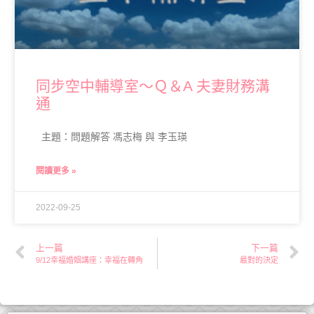
同步空中輔導室～Ｑ＆A 夫妻財務溝
通
主題：問題解答 馮志梅 與 李玉瑛
閱讀更多 »
2022-09-25
上一篇
下一篇
9/12幸福婚姻講座：幸福在轉角
最對的決定