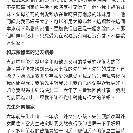
當我12歲回到已經返回城市的父母的身邊生活時，我非常
不適應這個家的生活。那時家裡又添了一個小我十歲的妹
妹，父母所有的關愛都放在當時只有兩歲的妹妹身上，他
們認為我已經長大了，可以不用太操心我。這讓我在這個
本來就不熟悉的家裡，更加覺得自己是一個多餘的人。那
個時候年紀小，只感受到在家裡沒有關心沒有愛，不喜歡
這個家。
和成熟穩重的男友結婚
直到中年後才發現童年時缺乏父母的愛帶給我很大的影
響。當我後來遇到比我大七歲的先生時，先生的成熟、有
擔當、體貼讓我非常有被愛的感受。我記得當時我曾經向
我的閨蜜說：我的先生對我要比我自己的父親對我更好。
如今我與先生結婚快要二十六年了。當我回首往事，發現
可能因為如此，讓我不知不覺中對他有很大的依賴。
先生外遇離家
六年前先生出軌，一年後，外女生小孩，先生便離家與外
女同住。當先生離家時我突然覺得我的世界一下子坍塌
了。多年前我們曾經買過一間房，那個房子的前屋主當時