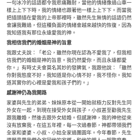
一句冰冷的話語都令我悲痛難耐，當他的情緒像過山車一
樣上上下下時，我的情緒也跟著他一樣上上下下。而當我
把插頭插在愛我的上帝那裡時，雖然先生無情的話語仍然
會讓我難過，但這種負面的情緒會越來越快的恢復，因為
我知道我有那位永遠愛我的神。
我相信我們的婚姻是神的旨意
我跟丈夫說：「老公，雖然你現在認為不愛我了，但我相
信我們的婚姻是神的旨意。我仍然愛你，而且永遠都愛
你。」有時丈夫會莫名其妙的發脾氣，我跟他說：「雖然
你對我態度不好，我知道是你心情不好，我不怪你。我知
道其實你的心裡是愛我和孩子們的。」
感謝神仍為我開路
家婆與先生的弟弟、妹妹原本從一開始就極力反對先生同
外女在一起，到現在接受外女與孩子，小叔甚至勸我先生
跟我離婚，然後去跟外女結婚。但感謝神，我的神他從來
沒有放棄我，在這五年裡，每一次過春節，神都帶領我們
全家和婆婆、小叔、小姑全家過團圓年。今年春節，先生