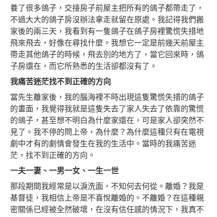
養了很多鴿子，交接房子前屋主把所有的鴿子都帶走了，
不過大大的鴿子房沒辦法拿走就留在原處。我記得我們搬
家後的兩三天，我看到有一隻鴿子在鴿子房裡驚慌失措地
飛來飛去，好像在尋找什麼。我想它一定是前幾天前屋主
帶走其他鴿子的時候，飛去別的地方了，當它回來時，鴿
子房還在，而它所熟悉的生活卻都沒有了。
我痛苦迷茫找不到正確的方向
當先生離家後，我的腦海裡不時出現這隻驚慌失措的鴿子
的畫面，我覺得我就是這隻失去了家人失去了依靠的驚慌
的鴿子，甚至想不明白為什麼家還在，可是家人卻突然不
見了。我不停的問上帝，為什麼？為什麼這種只有在電視
劇中才有的劇情會發生在我的生活中。當時的我痛苦迷
茫，找不到正確的方向。
一夫一妻、一男一女、一生一世
那段期間我經常是以淚洗面，不知何去何從。離婚？我是
基督徒，我相信上帝是不喜悅離婚的。不離婚？在這種親
密關係已經被全然破壞，在沒有信任感的情況下，我真不