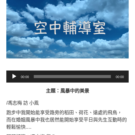
音
00:00
00:00
訊
播
主題：風暴中的美景
放
器
/馮志梅 訪 小鳯
跑步中我開始能享受路旁的稻田、荷花、遠處的飛鳥，
而在婚姻風暴中我也居然能開始享受平日與先生互動時的
輕鬆愉快.
…