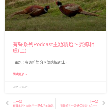
有聲系列Podcast主題精選～婆媳相
處(上)
主題：專訪莉華 分享婆媳相處(上)
閱讀更多 »
2025-06-26
上一篇
下一篇
有聲系列～給孩子一把成功的鑰匙
有聲系列～婚姻保養術（之一）