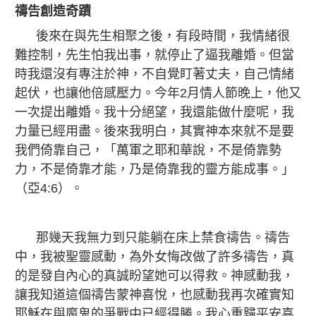
禱告創造奇蹟
後來在與先生相聚之後，有段時間，我情緒很
難控制，先生怕我出事，就停止了逼我離婚。但當
時我還沒有專注於神，不自覺盯著丈夫，自己情緒
起伏，也讓他倍感壓力。今年2月情人節晚上，他又
一次提出離婚。我十分絕望，我還能做什麼呢，我
力量已經用盡。後來我明白，其實神本來就不是要
我們倚靠自己，「萬軍之耶和華說，不是倚靠勢
力，不是倚靠才能，乃是倚靠我的靈方能成事。」
（亞4:6）。
那幾天我無力到只能躺在床上禁食禱告。禱告
中，我被聖靈感動，為外女悔改做了許多禱告，真
的是發自內心的真誠盼望她可以得救。神感動我，
讓我知道這個禱告蒙神喜悅，也感動我再次確實知
耶穌在與魔鬼的爭戰中已經得勝。我心重歸平安喜