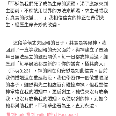
「耶穌為我們死了成為生命的源頭，渇了應該來到
主面前，不應該用世界的方法來解渴，求主帶領我
有真實的改變…。 」我相信信實的神正在帶領先
生，經歷生命奇妙的改變。
這段等候丈夫回轉的日子，其實是等候神，我
回到了一直等我回轉的天父面前，與神建立了普通
年日無法建立的親密關係。每一日都靠神渡過，經
歷到「每早晨這都是新的；你的誠實，極其廣大」
（耶哀3:23），神的同在和安慰是如此信實。目前
我們婚姻還在重建階段，我也學習作一個敬重順服
的妻子，雖然與先生相處還有碰撞摩擦，但我堅信
神掌權在我的婚姻中，更感謝主，祂從來沒有放棄
我，也沒有放棄我的婚姻，以便以謝的神，到如今
祂都幫助我們。耶和華坐著為王，直到永遠。
[推到Plurk]
[推到Twitter]
[推到 Facebook]