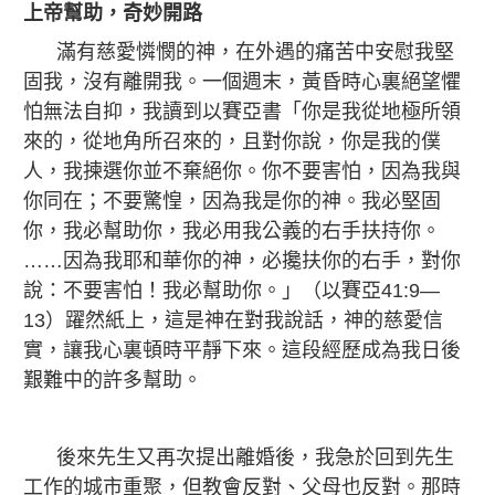
上帝幫助，奇妙開路
滿有慈愛憐憫的神，在外遇的痛苦中安慰我堅
固我，沒有離開我。一個週末，黃昏時心裏絕望懼
怕無法自抑，我讀到以賽亞書「你是我從地極所領
來的，從地角所召來的，且對你說，你是我的僕
人，我揀選你並不棄絕你。你不要害怕，因為我與
你同在；不要驚惶，因為我是你的神。我必堅固
你，我必幫助你，我必用我公義的右手扶持你。
……因為我耶和華你的神，必攙扶你的右手，對你
說：不要害怕！我必幫助你。」（以賽亞41:9—
13）躍然紙上，這是神在對我說話，神的慈愛信
實，讓我心裏頓時平靜下來。這段經歷成為我日後
艱難中的許多幫助。
後來先生又再次提出離婚後，我急於回到先生
工作的城市重聚，但教會反對、父母也反對。那時