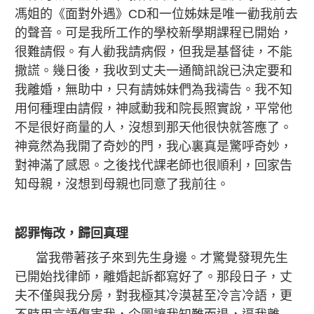
馮姐的《面對外遇》CD和一位姊妹是唯一勸我前去
的聲音。可是我所工作的學校新學期課程已開始，
很難請假。有人勸我請病假，但我是基督徒，不能
撒謊。幾日後，我收到丈夫一通簡訊說已決定要和
我離婚，無助中，只有請姊妹們為我禱告。我不知
用何種理由請假，神感動我和院長照實說，平常他
不是很好商量的人，沒想到那天他很快就答應了。
神竟然為我開了奇妙的門，我心裏真是驚呼奇妙，
對神滿了感恩。之後找代課老師也很順利，回家告
知母親，沒想到母親也同意了我前往。
認罪悔改，歸回真理
當我帶著孩子來到先生身邊。才驚覺發現先生
已開始找律師，離婚起訴都寫好了。那段日子，丈
夫不僅與我分房，對我極其冷漠甚至冷言冷語，更