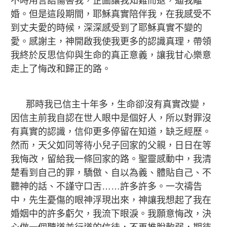
不時用言語傷害我，企圖讓我知難而退，逼我離
婚。但是這段期間，耶穌真實陪伴我，在我感受不
到丈夫愛的時候，深深感受到了耶穌真實不變的
愛。感謝主，神開啟我使我更多的認識真理，帶領
我終於反思信仰與生命的真正意義，讓我甘心樂意
走上了悔改和歸正的路。
那時我已信主十年多，生命卻沒有真實改變，
因信主前我自認在世人眼中是個好人，所以對罪沒
有真實的認識，信仰更多停留在知道，缺乏經歷。
然而，天父如同等待小兒子回家的父親，日日在等
我悔改，留給我一條回家的路。聖靈感動中，我清
楚看到自己的罪，驕傲、自以為義、體貼自己、不
聽神的話、不謹守口舌……許多許多。一次禱告
中，先生憂傷的眼神浮現出來，神讓我想起了我在
婚姻中的許多虧欠，我流下眼淚。我願意悔改，決