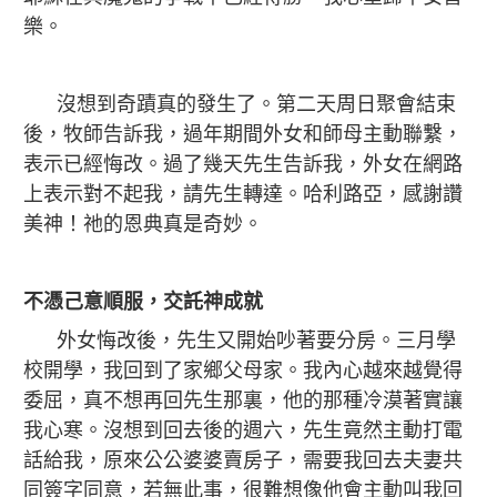
樂。
沒想到奇蹟真的發生了。第二天周日聚會結束
後，牧師告訴我，過年期間外女和師母主動聯繫，
表示已經悔改。過了幾天先生告訴我，外女在網路
上表示對不起我，請先生轉達。哈利路亞，感謝讚
美神！祂的恩典真是奇妙。
不憑己意順服，交託神成就
外女悔改後，先生又開始吵著要分房。三月學
校開學，我回到了家鄉父母家。我內心越來越覺得
委屈，真不想再回先生那裏，他的那種冷漠著實讓
我心寒。沒想到回去後的週六，先生竟然主動打電
話給我，原來公公婆婆賣房子，需要我回去夫妻共
同簽字同意，若無此事，很難想像他會主動叫我回