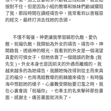
很不平衡，加上公婆和多人勸我去找她談，我差點
按耐不住。但是因為小組的教導和姊妹們勸誡攔阻
了我，那段時間在讀經禱告中，我常看到以善報惡
的經文，最終打消去找她的念頭。
不僅不報復，神更讓我學習饒恕仇敵，愛仇
敵，祝福仇敵。我開始為外女的禱告。禱告中，神
開啟我，透過神的眼光，我看到的外女是一個渴望
真愛的可憐女子，但她依靠了一個錯誤的對象 (我
先生 )。外女本身也是因前夫的外遇而離婚的。我
越來越多的為她禱告，我願她悔改得到從主而來真
正的福分。也用馮姐教導的荊棘牆來禱告。有時腦
海中想起她的樣子，心裏難受開始要氾濫之時，我
在心裏會說「祝福你」，也奉主的名來擊碎那些畫
面，感謝主，痛苦畫面就消失了。