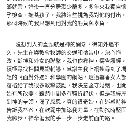
鄉就業，婚後一直分居聚少離多。多年來我獨自懷
孕檢查、撫養孩子，我將這些視為我對他的付出，
那個時候的我只想到他對我的虧負與辜負。
沒想到人的盡頭就是神的開端，得知外遇不
久，先生在與教會牧師的交通和禱告中，決心悔
改，斷掉和外女的聯繫。我也依靠神，禱告讀經，
積極尋找相關見證輔導，感謝主我上網搜尋到了馮
姐的《面對外遇》和學園的網站，透過馨香女人部
落格給了我很多教導鼓勵，我決意堅守婚姻，也開
始有所改變。雖然中間多有轉折起伏，但是我經歷
到神的帶領，滿了感恩。真的很奇妙，在迷惑時神
告訴我答案，在軟弱中加添我力量，在動搖時堅固
我腳步，神牽著我的手一步一步走前面的路。