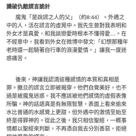
識破仇敵謊言詭計
魔鬼「是說謊之人的父」（約8:44）。外遇之
中的人，活在謊言的虛晃中。我先生曾對我表明和
外女才是真愛，和我談戀愛時根本不懂得愛…。在
不經意中，我看到外女在微博中發文:「幻想那種年
老時還一起騎著自行車的浪漫愛情。」讓我一度迷
惑痛苦。
後來，神讓我認清這種感情的本質和真相是
罪。撒旦的謊言立即被揭穿。他們自覺美好，也不
過是被魔鬼迷惑。我不應該被他們感情的虛假表像
所騙。神的話語真是有無限智慧，表面上看來偷來
水比普通的水感覺上更甜，但外遇中的激情至始至
終是得罪神的。從此之後，我只相信聖經，一概事
情都以聖經來判斷，不再憑自我去分別善惡，拒絕