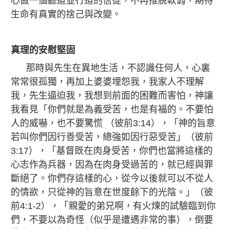
心做一個聽道並行道的信徒，不再推脫軟弱，期待
生命有真實的捨己與改變。
真理的安慰堅固
那時與先生在異地生活，不認識任何人，心裏
常常很孤獨，再加上婆婆埋怨我，我家人不理解
我，先生逼迫我，我想到前面的困難而害怕，神讓
我看見「你們就是為義受苦，也是有福的。不要怕
人的威嚇，也不要驚慌 （彼前3:14），「神的旨意
若叫你們因行善受苦，總強如因行惡受苦」（彼前
3:17），「基督既在肉身受苦，你們也當將這樣的
心志作為兵器，因為在肉身受過苦的，就已經與罪
斷絕了。你們存這樣的心，從今以後就可以不從人
的情欲，只從神的旨意在世度餘下的光陰。」（彼
前4:1-2），「親愛的弟兄啊，有火煉的試驗臨到你
們，不要以為奇怪（似乎是遭遇非常的事），倒要