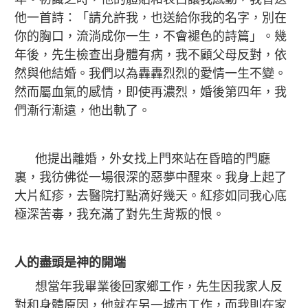
他一首詩：「請允許我，也送給你我的名字，別在
你的胸口，流淌成你一生，不會褪色的詩篇」。幾
年後，先生檢查出身體有病，我不顧父母反對，依
然與他結婚。我們以為轟轟烈烈的愛情一生不變。
然而屬血氣的感情，即使再濃烈，婚後第四年，我
們漸行漸遠，他出軌了。
他提出離婚，外女找上門來站在昏暗的門廳
裏，我彷佛從一場很深的惡夢中醒來。我身上起了
大片紅疹，去醫院打點滴好幾天。紅疹如同我心底
極深苦毒，我充滿了對先生背叛的恨。
人的盡頭是神的開端
想當年我畢業後回家鄉工作，先生因我家人反
對和身體原因，他就在另一城市工作，而我則在家