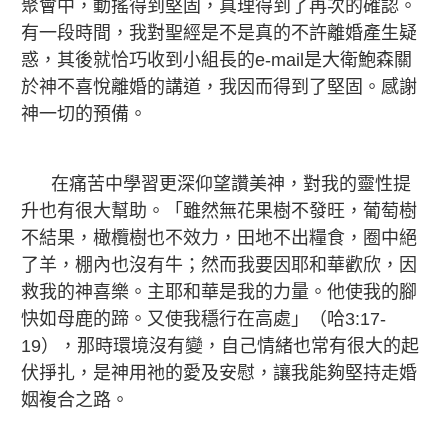
聚會中，動搖得到堅固，真理得到了再次的確認。
有一段時間，我對聖經是不是真的不許離婚產生疑
惑，其後就恰巧收到小組長的e-mail是大衛鮑森關
於神不喜悅離婚的講道，我因而得到了堅固。感謝
神一切的預備。
在痛苦中學習更深仰望讚美神，對我的靈性提
升也有很大幫助。「雖然無花果樹不發旺，葡萄樹
不結果，橄欖樹也不效力，田地不出糧食，圈中絕
了羊，棚內也沒有牛；然而我要因耶和華歡欣，因
救我的神喜樂。主耶和華是我的力量。他使我的腳
快如母鹿的蹄。又使我穩行在高處」（哈3:17-
19），那時環境沒有變，自己情緒也常有很大的起
伏掙扎，是神用祂的愛及安慰，讓我能夠堅持走婚
姻複合之路。