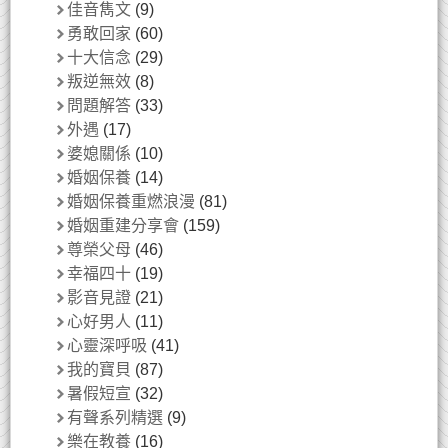
佳音雋文
(9)
勇敢回家
(60)
十大信念
(29)
叛逆無效
(8)
問題解答
(33)
外遇
(17)
婆媳關係
(10)
婚姻保養
(14)
婚姻保養重燃浪漫
(81)
婚姻重建分享會
(159)
尊榮父母
(46)
幸福四十
(19)
影音見證
(21)
心好男人
(11)
心靈深呼吸
(41)
我的寶貝
(87)
暑假短宣
(32)
有聲系列精選
(9)
樂在教養
(16)