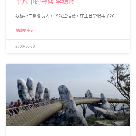
平凡中的豐盛 李穗玲
我從小在教會長大，19歲堅信禮，在主日學服事了20
閱讀更多 »
2006-10-26