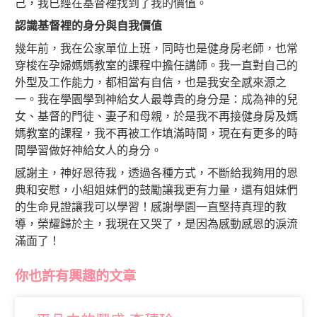
己，我已經在基督裡找到了我的價值。
認識基督裡的身分與自我價值
幾年前，我在公家單位上班，同時也是健身房老師，也常
穿梭在孕婦媽媽教室的課程中擔任講師。我一直對自己的
外型及工作能力，都相當有自信，也是我安全感來源之
一。我在學園學到神給女人最尊貴的身分是：成為神的兒
女、基督的門徒、妻子和母親，於是我不再接健身房及媽
媽教室的課程，我不再被工作填滿時間，現在有更多的時
間學習做好神給女人的身分。
感謝主，神好恩待我，透過各種方式，不斷給我夠用的恩
典和安慰，小組姐妹們的鼓勵讓我更有力量，還有姐妹們
的生命見證讓我可以學習！感謝學園一直堅持真理的教
導，榮耀歸於主，我現在又哭了，是因為感動感恩的淚流
滿面了！
你也許有興趣的文章