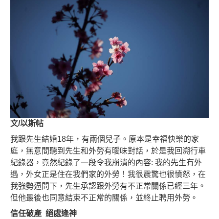
文/以斯帖
我跟先生結婚18年，有兩個兒子。原本是幸福快樂的家
庭，無意間聽到先生和外勞有曖味對話，於是我回溯行車
紀錄器，竟然紀錄了一段令我崩潰的內容: 我的先生有外
遇，外女正是住在我們家的外勞！我很震驚也很憤怒，在
我強勢逼問下，先生承認跟外勞有不正常關係已經三年。
但他最後也同意結束不正常的關係，並終止聘用外勞。
信任破產 絕處逢神