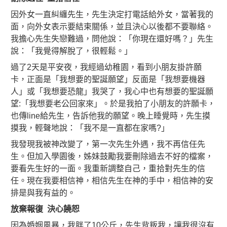
因外女一直糾纏先生，先生決定打電話給外女，當著我的
面，向外女表示要結束關係，並且決心以後都不要聯絡。
我擔心先生失戀難過，問他說：「你現在還好嗎？」先生
說：「我覺得解脫了，很輕鬆。」
過了2天是平安夜，我經過幼稚園，看到小朋友掛許願
卡，正面是「我想要的聖誕願望」反面是「我想要機器
人」或「我想要恐龍」我哭了，我心中也有想要的聖誕願
望:「我想要老公回家來」。於是我拍了小朋友的許願卡，
也傳line給先生，告訴他我的願望。晚上睡覺時，先生摸
摸我，輕聲地說：「我不是一直都在家嗎?」
我發現我被神改變了，第一次先生外遇，我不再信任先
生。但加入學園後，姊妹鼓勵我要刪除過去不好的檔案，
要看先生好的一面。我重新調整自己，重拾對先生的信
任。現在我要相信神，相信先生在神的手中，相信神的安
排是與我有益的。
放棄報復 決心饒恕
因為婚姻風暴，我胖了10公斤，先生背叛我，讓我很沒有