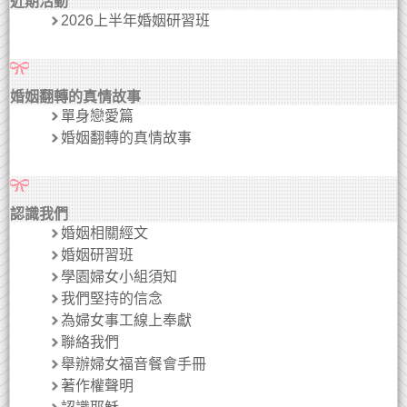
近期活動
2026上半年婚姻研習班
婚姻翻轉的真情故事
單身戀愛篇
婚姻翻轉的真情故事
認識我們
婚姻相關經文
婚姻研習班
學園婦女小組須知
我們堅持的信念
為婦女事工線上奉獻
聯絡我們
舉辦婦女福音餐會手冊
著作權聲明