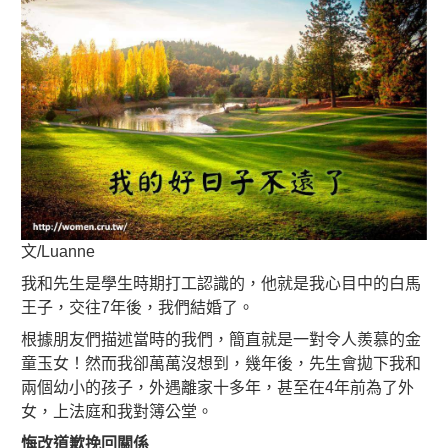
文/Luanne
我和先生是學生時期打工認識的，他就是我心目中的白馬
王子，交往7年後，我們結婚了。
根據朋友們描述當時的我們，簡直就是一對令人羨慕的金
童玉女！然而我卻萬萬沒想到，幾年後，先生會拋下我和
兩個幼小的孩子，外遇離家十多年，甚至在4年前為了外
女，上法庭和我對簿公堂。
悔改道歉挽回關係