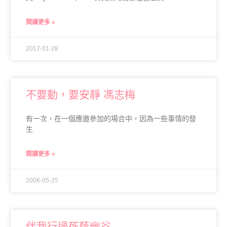
閱讀更多 »
2017-01-28
不要動，要安靜 馮志梅
有一次，在一個應邀參加的場合中，因為一些事情的發
生
閱讀更多 »
2006-05-25
伴我行過死蔭幽谷