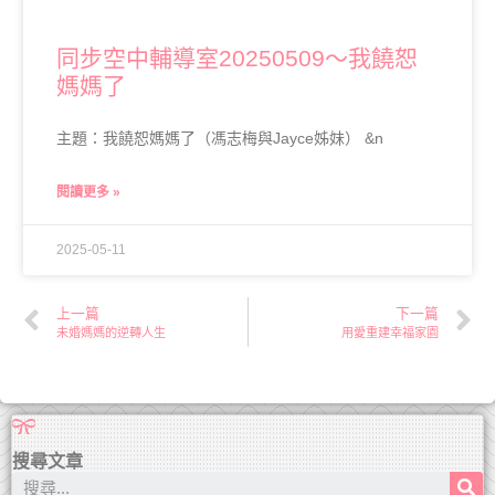
同步空中輔導室20250509～我饒恕
媽媽了
主題：我饒恕媽媽了（馮志梅與Jayce姊妹） &n
閱讀更多 »
2025-05-11
上一篇
下一篇
未婚媽媽的逆轉人生
用愛重建幸福家園
搜尋文章