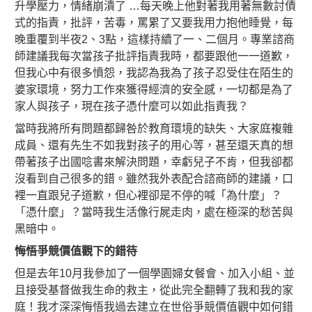
升學壓力，情緒崩潰了 …每天晚上他對著我用著無數討債
式的指責，批評，苦毒，罵累了又要我用力抱他睡覺，每
晚重覆到半夜2、3點，
這樣持續了一、二個月。專業諮商
師建議我每次當孩子批評指責我時，都要跟他一一道歉，
但我心中有很多憤怨，我認為我為了孩子忍受住在陌生的
婆家環境，努力工作來獲得經濟的安全感，一切都是為了
家人與孩子，現在孩子憑什麼可以如此指責我？
當時我將所有問題都歸咎於教育環境的缺失、大家庭複雜
成員、還有先生不如我對孩子的用心等，甚至還天真的想
帶著孩子出國唸書來解決問題，幸虧兒子不肯，但我卻都
沒看到自己很多的錯。雖然我外表配合諮商師的建議，口
裡一直跟兒子道歉，但心裡卻是不停的喊「為什麼」？
「憑什麼」？當時我生活像行屍走肉，處在極深的愁苦與
黑暗中。
悔悟爭競價值觀下的錯待
但是去年10月我參加了一個學園婦女餐會、加入小組、並
且接受基督做我生命的救主，從此完全翻轉了我和我的家
庭！我才深深悔悟我過去建立在世俗爭競價值觀中如何錯