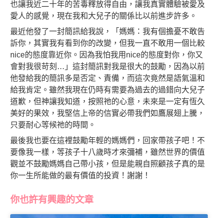
也讓我近二十年的苦毒釋放得自由，讓我真實體驗被愛及
愛人的感覺，現在我和大兒子的關係比以前進步許多。
最近他發了一封簡訊給我說，「媽媽：我有個擔憂不敢告
訴你，其實我有看到你的改變，但我一直不敢用一個比較
nice的態度靠近你。因為我怕我用nice的態度對你，你又
會對我很苛刻…」這封簡訊對我是很大的鼓勵，因為以前
他發給我的簡訊多是否定、責備，而這次竟然是語氣溫和
給我肯定。雖然我現在仍時有需要為過去的過錯向大兒子
道歉，但神讓我知道，按照祂的心意，未來是一定有恆久
美好的果效，我堅信上帝的信實必帶我們如鷹展翅上騰，
只要耐心等候祂的時間。
最後我也要在這裡鼓勵年輕的媽媽們，回家帶孩子吧！不
要像我一樣，等孩子十八歲時才來彌補，雖然世界的價值
觀並不鼓勵媽媽自己帶小孩，但是能親自照顧孩子真的是
你一生所能做的最有價值的投資！謝謝！
你也許有興趣的文章