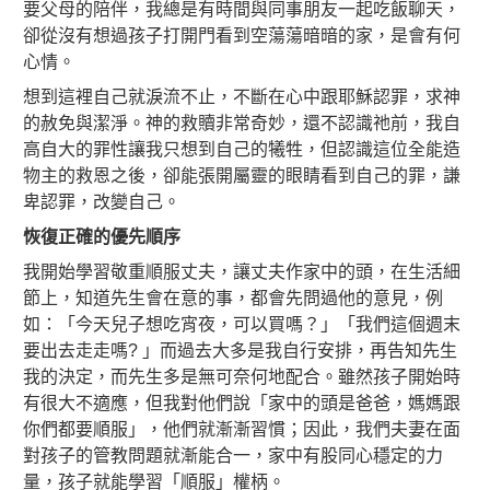
要父母的陪伴，我總是有時間與同事朋友一起吃飯聊天，
卻從沒有想過孩子打開門看到空蕩蕩暗暗的家，是會有何
心情。
想到這裡自己就淚流不止，不斷在心中跟耶穌認罪，求神
的赦免與潔淨。神的救贖非常奇妙，還不認識祂前，我自
高自大的罪性讓我只想到自己的犧牲，但認識這位全能造
物主的救恩之後，卻能張開屬靈的眼睛看到自己的罪，謙
卑認罪，改變自己。
恢復正確的優先順序
我開始學習敬重順服丈夫，讓丈夫作家中的頭，在生活細
節上，知道先生會在意的事，都會先問過他的意見，例
如：「今天兒子想吃宵夜，可以買嗎？」「我們這個週末
要出去走走嗎? 」而過去大多是我自行安排，再告知先生
我的決定，而先生多是無可奈何地配合。雖然孩子開始時
有很大不適應，但我對他們說「家中的頭是爸爸，媽媽跟
你們都要順服」，他們就漸漸習慣；因此，我們夫妻在面
對孩子的管教問題就漸能合一，家中有股同心穩定的力
量，孩子就能學習「順服」權柄。