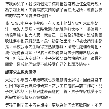
待我的兒子，我從兩個兒子滿月後就沒有擔任全職母親，
為了趕上班，夫妻常將哭鬧的孩子留在托兒所，還自我安
慰的認為老師會撫慰他們。
我也想起小兒子小學時，有天晚上他幫全家打木瓜牛奶
汁，竟沒人要喝，當時我還唸他說你打太多了，很浪費。
他很單純，怕大人罵，就自己一口氣全部喝完。沒想到當
晚睡夢中他竟將那些木瓜牛奶都吐出來，棉被枕頭到處都
是，半夜我跟先生睡得正熟被嚇醒，邊幫忙處理邊罵他，
我也覺得很麻煩、很累。還記得當時孩子的罪惡感及害
怕，但我卻沒安慰他，孩子常被父母很快的批評，很慢的
關愛，造成他們缺愛不能接受自己的軟弱及過失。
認罪求主赦免潔淨
大兒子小學五六年級時我也去進修博士課程，因此常常下
班回到家還要繼續作研究。當我坐在電腦桌前工作時，兒
子跟我說話，我都只能表面應付回答，孩子在家感受不到
所需要的關懷及心靈照顧。
等孩子到了國中青春期後，更以為他們會喜歡同儕，不需