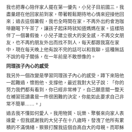
我也把專心陪伴家人擺在第一優先，小兒子目前國三，我
盡量趕在他回家前到家，帶著輕鬆期待地心情來迎接他回
來；過去這個暑假，我也全時間在家，不再外出約會泡咖
啡廳喝下午茶了，讓孩子起床時就知道媽媽在家。這樣陪
伴了一個暑假後，小兒子建立很大的安全感，不再交女朋
友，也不再約朋友外出而找不到人，每天都跟我窩在家
中，現在每天晚上他有說不完的話可以和我聊，這種無話
不說的母子關係，在一年前是不敢想像的。
同理孩子內心的感受
我另外一個改變是學習同理孩子內心的感受，蹲下來陪他
一起難過，懷抱他、支撐他，最近我對大兒子說：「你的
努力我們都有看到，你已經非常棒了，自己願意關一整天
在補習班讀書是一件很困難的決定，你能如此要求自己非
常不簡單……。」
過去我不懂如何愛人，我用物質、玩樂、聚餐來向家人表
達愛，但我感謝我的大兒子在十八歲時，發洩了他所有累
積的不滿情緒，狠狠打醒我這個自高自大的母親。而耶穌