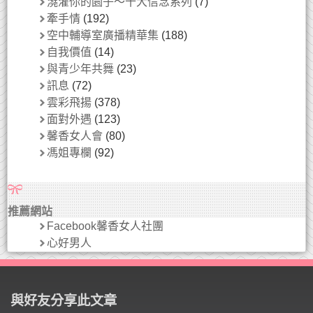
澆灌你的園子～十大信念系列
(7)
牽手情
(192)
空中輔導室廣播精華集
(188)
自我價值
(14)
與青少年共舞
(23)
訊息
(72)
雲彩飛揚
(378)
面對外遇
(123)
馨香女人會
(80)
馮姐專欄
(92)
推薦網站
Facebook馨香女人社團
心好男人
與好友分享此文章