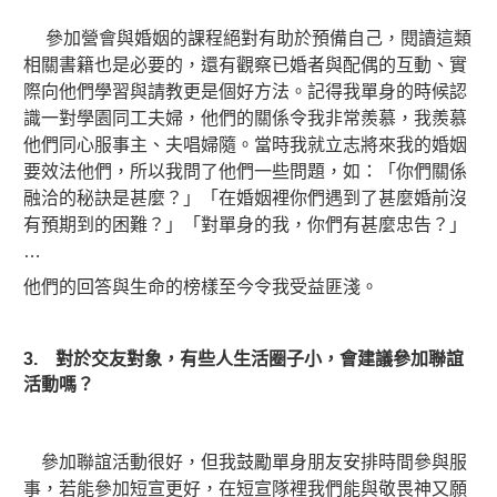
參加營會與婚姻的課程絕對有助於預備自己，閱讀這類
相關書籍也是必要的，還有觀察已婚者與配偶的互動、實
際向他們學習與請教更是個好方法。
記得我單身的時候認
識一對學園同工夫婦，他們的關係令我非常羨慕，我羨慕
他們同心服事主、夫唱婦隨。當時我就立志將來我的婚姻
要效法他們，所以我問了他們一些問題，如：「你們關係
融洽的秘訣是甚麼？」「在婚姻裡你們遇到了甚麼婚前沒
有預期到的困難？」「對單身的我，你們有甚麼忠告？」
…
他們的回答與生命的榜樣至今令我受益匪淺。
3. 對於交友對象，有些人生活圈子小，會建議參加聯誼
活動嗎？
參加聯誼活動很好，但我鼓勵單身朋友安排時間參與服
事，若能參加短宣更好，在短宣隊裡我們能與敬畏神又願