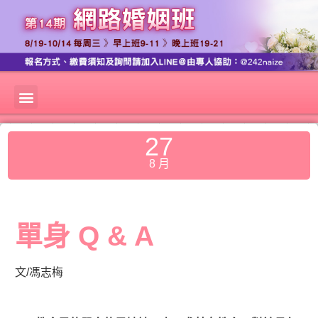
27
8 月
單身 Q & A
文/馮志梅