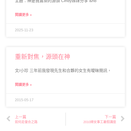
主題：神是我喜樂的源頭 Cindy姊妹分享 &nb
閱讀更多 »
2025-11-23
重新對焦，源頭在神
文/小珍 三年前我發現先生和合夥的女生有曖昧簡訊，
閱讀更多 »
2015-05-17
上一篇
下一篇
如何走復合之路
2010婦女事工暑假講座