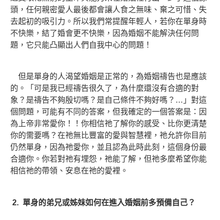
頭，任何親密愛人最後都會讓人食之無味、棄之可惜、失
去起初的吸引力。所以我們常提醒年輕人，若你在單身時
不快樂，結了婚會更不快樂，因為婚姻不能解決任何問
題，它只能凸顯出人們自我中心的問題！
但是單身的人渴望婚姻是正常的，為婚姻禱告也是應該
的。「可是我已經禱告很久了，為什麼還沒有合適的對
象？是禱告不夠殷切嗎？是自己條件不夠好嗎？…」對這
個問題，可能有不同的答案，但我確定的一個答案是：因
為上帝非常愛你！！你相信祂了解你的感受、比你更清楚
你的需要嗎？在祂無比豐富的愛與智慧裡，祂允許你目前
仍然單身，因為祂愛你，並且認為此時此刻，這個身份最
合適你。你若對祂有埋怨，祂能了解，但祂多麼希望你能
相信祂的帶領、安息在祂的愛裡。
2.
單身的弟兄或姊妹如何在進入婚姻前多預備自己？