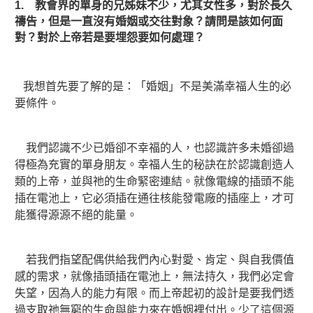
1. 教會界的單身的兄姊妹不少，尤其女性多，對於長久
禱告，但是一直沒有婚姻或交往對象？請問是該如何面
對？對於上帝若是要埋怨要如何處理？
我想首先要了解的是：「婚姻」不是美滿幸福人生的必
要條件。
我們認識不少已婚卻不幸福的人，也認識許多未婚卻過
得極為充實的單身朋友。幸福人生的秘訣在於認識創造人
類的上帝，並與祂的生命緊密連結。就像電線的插頭不能
插在電池上，它必須插在通往核能發電廠的插座上，才可
能獲得源源不絕的能量。
若我們指望配偶供給我們內心對愛、肯定、與自我價值
感的需求，就像插頭插在電池上，無法持久，我們必定會
失望，因為人的能力有限。而上帝起初的設計是要我們透
過支取祂無窮的生命與能力來在婚姻裡付出。少了這個源