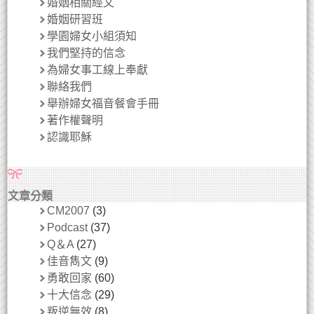
婚姻相關經文
婚姻研習班
學園婦女小組須知
我們堅持的信念
為婦女事工線上奉獻
聯絡我們
舉辦婦女福音餐會手冊
著作權聲明
認識耶穌
文章分類
CM2007
(3)
Podcast
(37)
Q＆A
(27)
佳音雋文
(9)
勇敢回家
(60)
十大信念
(29)
叛逆無效
(8)