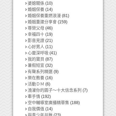
婆媳關係
(10)
婚姻保養
(14)
婚姻保養重燃浪漫
(81)
婚姻重建分享會
(159)
尊榮父母
(46)
幸福四十
(19)
影音見證
(21)
心好男人
(11)
心靈深呼吸
(41)
我的寶貝
(87)
暑假短宣
(32)
有聲系列精選
(9)
樂在教養
(16)
活動ＤＭ
(6)
澆灌你的園子～十大信念系列
(7)
牽手情
(192)
空中輔導室廣播精華集
(188)
自我價值
(14)
與青少年共舞
(23)