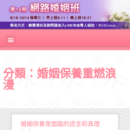
分類：婚姻保養重燃浪
漫
婚姻保養常面臨的謊言和真理