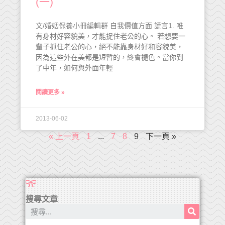
(一)
文/婚姻保養小冊編輯群 自我價值方面 謊言1. 唯
有身材好容貌美，才能捉住老公的心。 若想要一
輩子抓住老公的心，絕不能靠身材好和容貌美，
因為這些外在美都是短暫的，終會褪色。當你到
了中年，如何與外面年輕
閱讀更多 »
2013-06-02
« 上一頁
1
...
7
8
9
下一頁 »
搜尋文章