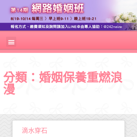
分類：婚姻保養重燃浪
漫
滴水穿石