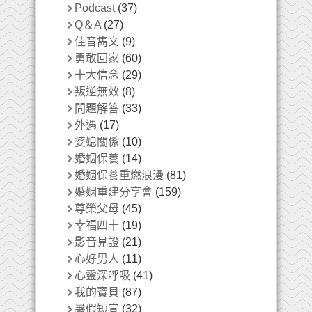
Podcast
(37)
Q＆A
(27)
佳音雋文
(9)
勇敢回家
(60)
十大信念
(29)
叛逆無效
(8)
問題解答
(33)
外遇
(17)
婆媳關係
(10)
婚姻保養
(14)
婚姻保養重燃浪漫
(81)
婚姻重建分享會
(159)
尊榮父母
(45)
幸福四十
(19)
影音見證
(21)
心好男人
(11)
心靈深呼吸
(41)
我的寶貝
(87)
暑假短宣
(32)