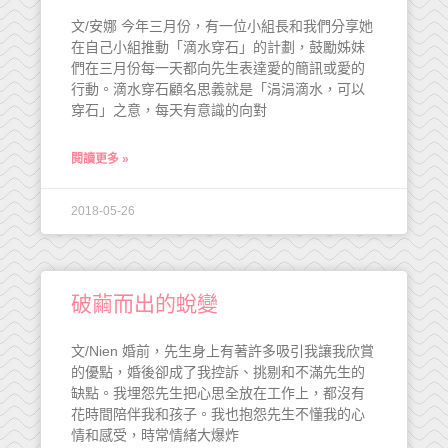
文/安娜 今年三月份，有一位小組長和我們分享她
在自己小組推動「滴水穿石」的計劃，鼓勵姊妹
們在三月份每一天都向先生表達愛的簡訊或愛的
行動。滴水穿石顧名思義就是「涓涓滴水，可以
穿石」之意，每天有意識的向對
閱讀更多 »
2018-05-26
破繭而出的蛻變
文/Nien 婚前，先生身上有著許多吸引我讓我欣賞
的優點，婚後卻成了我控訴、挑剔和不滿先生的
缺點。我埋怨先生把心思全放在工作上，都沒有
花時間陪伴我和孩子。我也抱怨先生不懂我的心
情和感受，時常情緒大爆炸