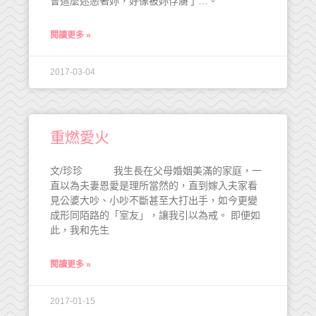
會這麼迷戀著妳，好像被妳俘虜了…。
閱讀更多 »
2017-03-04
重燃愛火
文/珍珍 我生長在父母婚姻美滿的家庭，一
直以為夫妻恩愛是理所當然的，直到嫁入夫家看
見公婆大吵、小吵不斷甚至大打出手，如今更變
成形同陌路的「室友」，讓我引以為戒。 即便如
此，我和先生
閱讀更多 »
2017-01-15