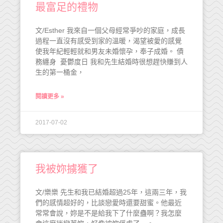
最富足的禮物
文/Esther 我來自一個父母經常爭吵的家庭，成長
過程一直沒有感受到家的溫暖，渴望被愛的感覺
使我年紀輕輕就和男友未婚懷孕，奉子成婚。 債
務纏身 憂鬱度日 我和先生結婚時很想趕快賺到人
生的第一桶金，
閱讀更多 »
2017-07-02
我被妳擄獲了
文/樂樂 先生和我已結婚超過25年，這兩三年，我
們的感情超好的，比談戀愛時還要甜蜜。他最近
常常會說，妳是不是給我下了什麼蠱啊？我怎麼