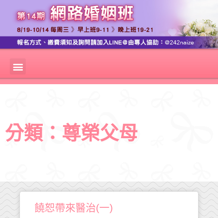
分類：尊榮父母
饒恕帶來醫治(一)