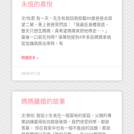
永恆的喜悅
文/怡君 有一天，先生和我回南部載80歲爸爸去探
望二舅，車上爸爸突然說：「我最近身體衰退，
整天只想念媽媽，真希望媽媽來把他帶走⋯。」
最後一口氣在何時? 接著他提到4年多前媽媽車禍
從加護病房出來時，有
閱讀更多 »
2018-07-21
媽媽離婚的故事
文/新虹 我從小生長在一個富裕的家庭，父親的專
業訓練贏得街坊鄰居敬佩。我們倍受同學，鄰居
羨慕。 但在我家中也有一個不能說的話題，那就