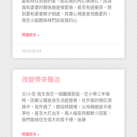
婆暫時住到我們家，起初我的內心很掙扎，因為
我和婆婆的關係總是很緊張，甚至有過衝突，想
到要和婆婆朝夕相處，其實心裡是害怕擔憂的。
我在小組跟姊妹們訴說我的心
閱讀更多 »
2019-05-04
改變帶來醫治
文/小克 我生長在一個離婚家庭，在小學三年級
時，因著父親是夜生活經營者，在外面的燈紅酒
綠中，就外遇了。那段時間裡，父母親總是半夜
爭吵，甚至大打出手，兩人嘔氣時都鮮少回家，
我們姐妹住在偌大的房子裡，由舅
閱讀更多 »