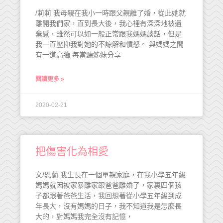
/莉莉 我母親在我小一時跟父親離了婚，從此她就
離開我們家，直到長大後，我心裡有深深地被遺
棄感，雖然可以如一般正常跟我媽媽談話，但是
我一直壓抑我對她的不諒解和憤怒。 與媽媽之間
有一道高牆 每當聽姊妹分享
閱讀更多 »
2020-02-21
把傷害化為相愛
文/恩蘭 我生長在一個單親家庭，在我小學五年級
媽媽就因被家暴離家跟爸爸離婚了，家裏四個孩
子都跟著爸爸生活，我回想著從小學五年級到成
年長大，沒有媽媽的日子，我不知道我是怎麼長
大的，對媽媽我完全沒有記憶，