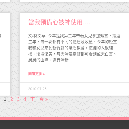
當我預備心被神使用….
宣
文/林文華 今年是我第三年帶著女兒參加短宣，接連
三年，每一次都有不同的體驗及收穫。今年的短宣
我和女兒來到新竹縣的峨眉教會，這裡的人很純
樸、環境優美，每天清晨靈修都可看到藍天白雲、
層層的山峰、還有清新
閱讀更多 »
2010-07-25
1
2
3
4
下一頁 »