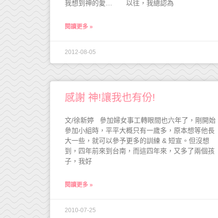
我想到神的愛… 以往，我總認為
閱讀更多 »
2012-08-05
感謝 神!讓我也有份!
文/徐新婷 參加婦女事工轉眼間也六年了，剛開始
參加小組時，平平大概只有一歲多，原本想等他長
大一些，就可以參予更多的訓練 & 短宣。但沒想
到，四年前來到台南，而這四年來，又多了兩個孩
子，我好
閱讀更多 »
2010-07-25