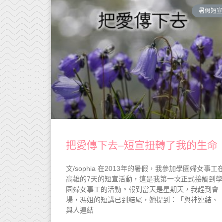
暑假短
把愛傳下去–短宣扭轉了我的生命
文/sophia 在2013年的暑假，我參加學園婦女事工
高雄的7天的短宣活動，這是我第一次正式接觸到
園婦女事工的活動。報到當天是星期天，我趕到會
場，馮姐的短講已到結尾，她提到：「與神連結、
與人連結