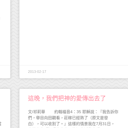
婦
2013-02-17
這晚，我們把神的愛傳出去了
文/祁莉華 約翰福音4：35 耶穌說：『我告訴你
們，舉目向田觀看，莊稼已經熟了（原文是發
當
白），可以收割了。』這樣的情景我在7月31日，