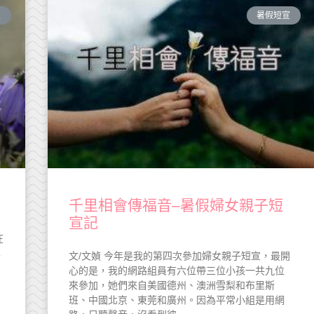
宣
暑假短宣
千里相會傳福音–暑假婦女親子短
宣記
在
學
文/文媜 今年是我的第四次參加婦女親子短宣，最開
心的是，我的網路組員有六位帶三位小孩一共九位
來參加，她們來自美國德州、澳洲雪梨和布里斯
班、中國北京、東莞和廣州。因為平常小組是用網