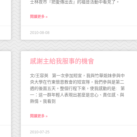
士林夜市『把愛傳出去』的福音活動中看見了。
閱讀更多 »
2010-08-08
感謝主給我服事的機會
文/王容英 第一次參加短宣，我與竹華姐妹參與中
央大學在竹東懷恩教會的短宣隊，我們參與是第二
週的後面五天。整個行程下來，使我感動的是: 第
一：這一群年輕人表現出甚麼是忠心、責任感、與
熱情。我看到
閱讀更多 »
2010-07-25