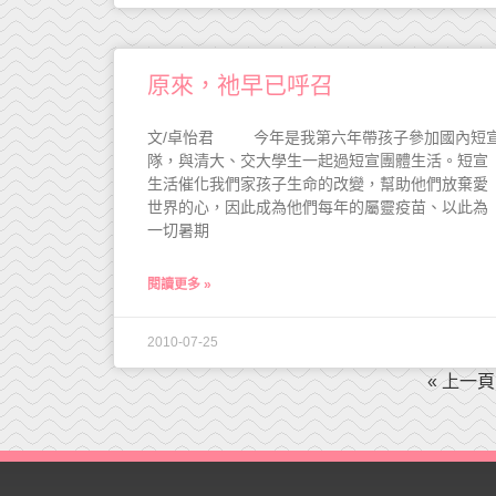
原來，祂早已呼召
文/卓怡君 今年是我第六年帶孩子參加國內短
隊，與清大、交大學生一起過短宣團體生活。短宣
生活催化我們家孩子生命的改變，幫助他們放棄愛
世界的心，因此成為他們每年的屬靈疫苗、以此為
一切暑期
閱讀更多 »
2010-07-25
« 上一頁