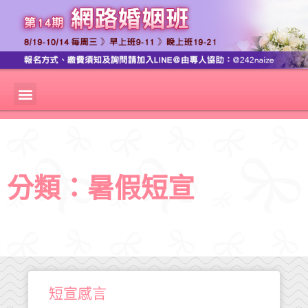
分類：暑假短宣
短宣感言