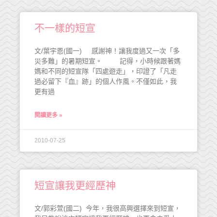
不一樣的短宣
文/葉宇恩(國一) 感謝神！讓我度過又一次「多
災多難」的暑期短宣。 記得，小時候跟著媽
媽和不同的短宣隊「四處遊走」，印證了「凡走
過必留下『血』跡」的個人作風。不僅如此，我
更有過
閱讀更多 »
2010-07-25
短宣讓我更經歷神
文/郭彩萱(國二) 今年，我很高興選擇來到短宣，