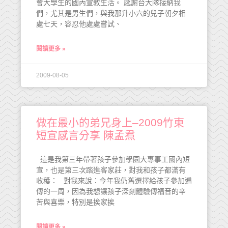
會大學生的國內宣教生活。 感謝台大隊接納我
們，尤其是男生們，與我那升小六的兒子朝夕相
處七天，容忍他處處嘗試、
閱讀更多 »
2009-08-05
做在最小的弟兄身上–2009竹東
短宣感言分享 陳孟焄
這是我第三年帶著孩子參加學園大專事工國內短
宣，也是第三次踏進客家莊，對我和孩子都滿有
收穫： 對我來說：今年我仍舊選擇給孩子參加遍
傳的一周，因為我想讓孩子深刻體驗傳福音的辛
苦與喜樂，特別是挨家挨
閱讀更多 »