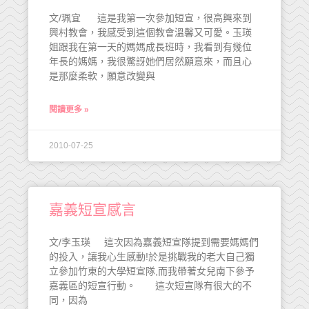
文/珮宜 這是我第一次參加短宣，很高興來到
興村教會，我感受到這個教會溫馨又可愛。玉瑛
姐跟我在第一天的媽媽成長班時，我看到有幾位
年長的媽媽，我很驚訝她們居然願意來，而且心
是那麼柔軟，願意改變與
閱讀更多 »
2010-07-25
嘉義短宣感言
文/李玉瑛 這次因為嘉義短宣隊提到需要媽媽們
的投入，讓我心生感動!於是挑戰我的老大自己獨
立參加竹東的大學短宣隊,而我帶著女兒南下參予
嘉義區的短宣行動。 這次短宣隊有很大的不
同，因為