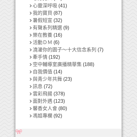
心靈深呼吸
(41)
我的寶貝
(87)
暑假短宣
(32)
有聲系列精選
(9)
樂在教養
(16)
活動ＤＭ
(6)
澆灌你的園子～十大信念系列
(7)
牽手情
(192)
空中輔導室廣播精華集
(188)
自我價值
(14)
與青少年共舞
(23)
訊息
(72)
雲彩飛揚
(378)
面對外遇
(123)
馨香女人會
(80)
馮姐專欄
(92)