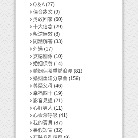
Q＆A
(27)
佳音雋文
(9)
勇敢回家
(60)
十大信念
(29)
叛逆無效
(8)
問題解答
(33)
外遇
(17)
婆媳關係
(10)
婚姻保養
(14)
婚姻保養重燃浪漫
(81)
婚姻重建分享會
(159)
尊榮父母
(46)
幸福四十
(19)
影音見證
(21)
心好男人
(11)
心靈深呼吸
(41)
我的寶貝
(87)
暑假短宣
(32)
有聲系列精選
(9)