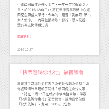
中國學園傳道會婦女事工，一年一度的馨香女人
會，於2016/12/6(二)，將在劍潭青年活動中心經
國紀念廳盛大舉行。今年的主題是「愛無限~活出
女人使命」，內容包括詩歌、影片、感人見證，
還有馮志梅傳道短講
閱讀更多 »
2016-10-27
「快樂爸媽你也行」福音餐會
教養孩子常讓你抓狂嗎？為何愛會轉為憤怒？如
何處理情緒重建親子關係？學園傳道會婦女事
工，將在11月17日在新店中信商務會館，舉辦
「快樂爸媽你也行」福音餐會，幫助我們做個
「快樂爸媽」。費用：200元（含餐