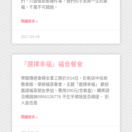
們，只要做對那幾件事，我們的子女將一生的蒙
福，千萬不可錯過。
閱讀更多 »
2017-03-26
「選擇幸福」福音餐會
學園傳道會婦女事工將於3/14日，於新店中信商
務會館，舉辦福音餐會，主題「選擇幸福」 歡迎
邀請福音朋友參加。費用200元(含餐盒)，購票請
洽楊姐妹0956126776 不在乎環境是否順遂、 別
人是否善
閱讀更多 »