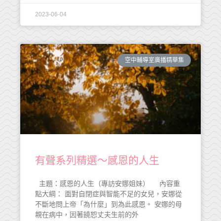
2023-06-04
空中輔導室廣播精華集
有聲系列精選～感恩的人生
主題：感恩的人生（專訪安娜姐妹） 內容重
點大綱： 面對自閉症與智能不足的女兒，安娜從
不斷地問上帝「為什麼」到為此感恩。 安娜的母
親在病中，因著饒恕丈夫生前的外