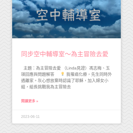
同步空中輔導室～為主冒險去愛
主題：為主冒險去愛 （Linda見證）馮志梅、玉
瑛回應與問題解答
我罹癌化療，先生同時外
遇離家。灰心想放棄時認識了耶穌，加入婦女小
組，組長挑戰我為主冒險去
閱讀更多 »
2023-06-11