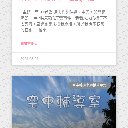
主題：高EQ老公 馮志梅訪仲達、中興，與問題
解答 ➡ 仲達家的牙膏事件：我看太太的樣子不
太高興，直覺她是來找我麻煩，所以我也不客氣
的回她…. 後來
閱讀更多 »
2023-05-07
空中輔導室廣播精華集