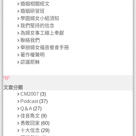
婚姻相關經文
婚姻研習班
學園婦女小組須知
我們堅持的信念
為婦女事工線上奉獻
聯絡我們
舉辦婦女福音餐會手冊
著作權聲明
認識耶穌
文章分類
CM2007
(3)
Podcast
(37)
Q＆A
(27)
佳音雋文
(9)
勇敢回家
(60)
十大信念
(29)