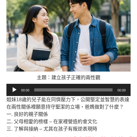
主題：建立孩子正確的兩性觀
音
00:00
00:00
訊
姐妹18歲的兒子能在同儕壓力下，公開堅定並智慧的表達
播
在兩性關係裡願意持守聖潔的立場，爸媽做對了什麼？
放
一. 良好的親子關係
器
二. 父母相愛的榜樣 – 在家裡營造約會文化
三. 了解與接納 – 尤其在孩子有叛逆表現時