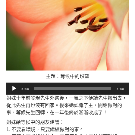
主題：等候中的盼望
音
00:00
00:00
訊
姐妹十年前發現先生外遇後，一氣之下便請先生搬出去，
播
從此先生再也沒有回家。後來她認識了主，開始做對的
放
事，等候先生回轉，在十年後終於漸漸收成了！
器
姐妹給等候中的朋友建議：
1. 不要看環境，只要繼續做對的事。