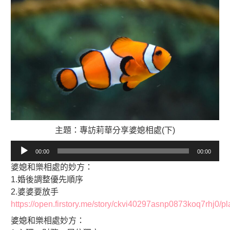
主題：專訪莉華分享婆媳相處(下)
音
00:00
00:00
訊
婆媳和樂相處的妙方：
播
1.婚後調整優先順序
放
2.婆婆要放手
器
https://open.firstory.me/story/ckvi40297asnp0873koq7rhj0/pl
婆媳和樂相處妙方：