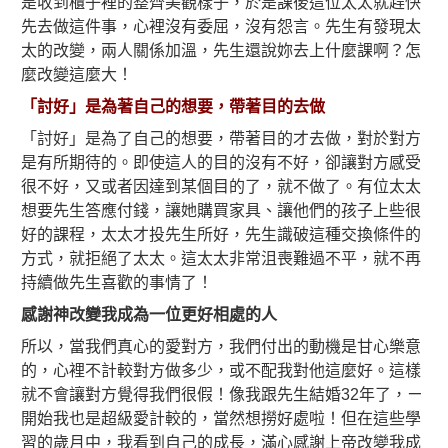
是收到櫃子裡的整齊美觀樣子，於是課後這位太太就趕快
先去做這件事，心裡沒有委屈，沒有怨言。先生有發現太
太的改變，兩人關係加溫，先生還說妳去上什麼課啊？怎
麼改變這麼大！
「討好」是為著自己的想要，帶著目的去做
「討好」是為了自己的想要，帶著目的才去做，對於對方
是有所期待的。即使這人的目的沒有不好，卻讓對方感受
很不好，又或者因達到某個目的了，就不做了。有位太太
想要先生答應付錢，讓她購買家具、讓他們的孩子上些很
好的課程，太太才投先生所好，先生識破這種交換條件的
方式，就拒絕了太太。這太太非常沮喪難過不平，就不再
持續做先生喜歡的事情了！
感謝神改變我成為一位更好相處的人
所以，當我們真心的愛對方，我們付出的動機是甘心樂意
的，心裡不計較對方做多少，或不配我對他這麼好。這樣
就不會讓對方覺得我們很假！像我跟先生結婚32年了，ㄧ
開始我也是超級愛計較的，當然想撈好處啦！但在這些學
習的歲月中，我看到自己的成長，滿心感謝上帝改變我成