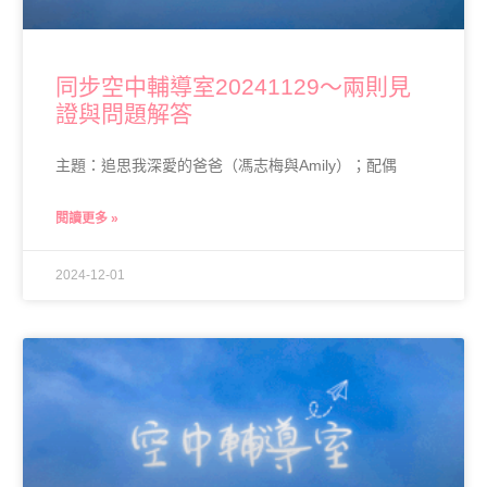
同步空中輔導室20241129～兩則見
證與問題解答
主題：追思我深愛的爸爸（馮志梅與Amily）；配偶
閱讀更多 »
2024-12-01