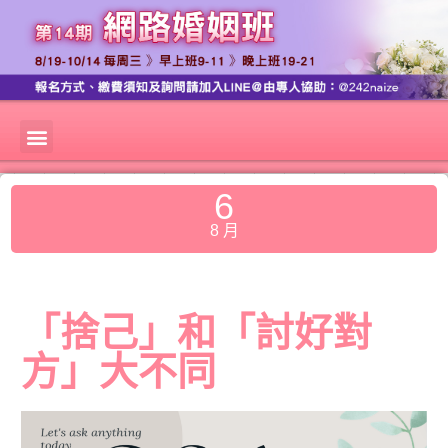
6
8 月
「捨己」和「討好對
方」大不同