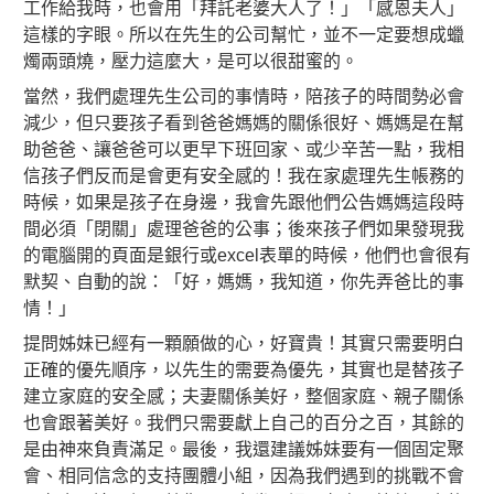
工作給我時，也會用「拜託老婆大人了！」「感恩夫人」
這樣的字眼。所以在先生的公司幫忙，並不一定要想成蠟
燭兩頭燒，壓力這麼大，是可以很甜蜜的。
當然，我們處理先生公司的事情時，陪孩子的時間勢必會
減少，但只要孩子看到爸爸媽媽的關係很好、媽媽是在幫
助爸爸、讓爸爸可以更早下班回家、或少辛苦一點，我相
信孩子們反而是會更有安全感的！我在家處理先生帳務的
時候，如果是孩子在身邊，我會先跟他們公告媽媽這段時
間必須「閉關」處理爸爸的公事；後來孩子們如果發現我
的電腦開的頁面是銀行或excel表單的時候，他們也會很有
默契、自動的說：「好，媽媽，我知道，你先弄爸比的事
情！」
提問姊妹已經有一顆願做的心，好寶貴！其實只需要明白
正確的優先順序，以先生的需要為優先，其實也是替孩子
建立家庭的安全感；夫妻關係美好，整個家庭、親子關係
也會跟著美好。我們只需要獻上自己的百分之百，其餘的
是由神來負責滿足。最後，我還建議姊妹要有一個固定聚
會、相同信念的支持團體小組，因為我們遇到的挑戰不會