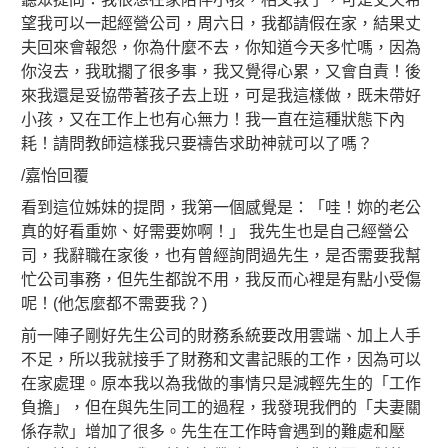
望我可以一起經營公司，周六日，我都請假在家，結果丈
夫回來會報怨，你為什麼不去，你知道今天多忙嗎，因為
你沒去，我耽擱了很多事，我又覺得心累，又會自責！後
來我還是妥協帶著孩子去上班，可是我這樣做，既未帶好
小孩，又在工作上也有心無力！我一直在這種狀態下內
耗！請問教師這樣我只要禱告求助神就可以了嗎？
/嘉怡回覆
看到這位姊妹的提問，我第一個感覺是：「哇！妳的老公
真的好看重妳、好需要妳啊！」 我先生也是自己經營公
司，我辭職在家後，也有曾經詢問過先生，是否需要我幫
忙公司事務，但先生都說不用，我反而心裡是有點小受傷
呢！(他怎麼都不需要我？)
前一陣子剛好先生公司的財務系統要改用雲端、加上人手
不足，所以我就接手了財務和文書記賬的工作，因為可以
在家處理。原本我以為我做的事情只是減輕先生的「工作
負擔」，但在與先生同工的過程，我發現我們的「夫妻關
係存款」增加了很多。先生在工作時會遇到的難處和壓