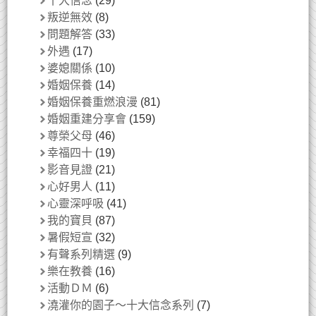
十大信念
(29)
叛逆無效
(8)
問題解答
(33)
外遇
(17)
婆媳關係
(10)
婚姻保養
(14)
婚姻保養重燃浪漫
(81)
婚姻重建分享會
(159)
尊榮父母
(46)
幸福四十
(19)
影音見證
(21)
心好男人
(11)
心靈深呼吸
(41)
我的寶貝
(87)
暑假短宣
(32)
有聲系列精選
(9)
樂在教養
(16)
活動ＤＭ
(6)
澆灌你的園子～十大信念系列
(7)