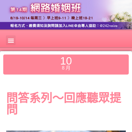
10
8 月
問答系列～回應聽眾提
問