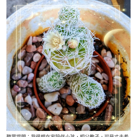
聽眾提問：我很想在家陪伴小孩，相父教子，可是丈夫希