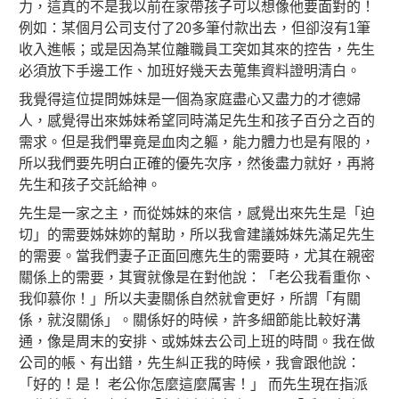
力，這真的不是我以前在家帶孩子可以想像他要面對的！
例如：某個月公司支付了20多筆付款出去，但卻沒有1筆
收入進帳；或是因為某位離職員工突如其來的控告，先生
必須放下手邊工作、加班好幾天去蒐集資料證明清白。
我覺得這位提問姊妹是一個為家庭盡心又盡力的才德婦
人，感覺得出來姊妹希望同時滿足先生和孩子百分之百的
需求。但是我們畢竟是血肉之軀，能力體力也是有限的，
所以我們要先明白正確的優先次序，然後盡力就好，再將
先生和孩子交託給神。
先生是一家之主，而從姊妹的來信，感覺出來先生是「迫
切」的需要姊妹妳的幫助，所以我會建議姊妹先滿足先生
的需要。當我們妻子正面回應先生的需要時，尤其在親密
關係上的需要，其實就像是在對他說：「老公我看重你、
我仰慕你！」所以夫妻關係自然就會更好，所謂「有關
係，就沒關係」。關係好的時候，許多細節能比較好溝
通，像是周末的安排、或姊妹去公司上班的時間。我在做
公司的帳、有出錯，先生糾正我的時候，我會跟他說：
「好的！是！ 老公你怎麼這麼厲害！」 而先生現在指派