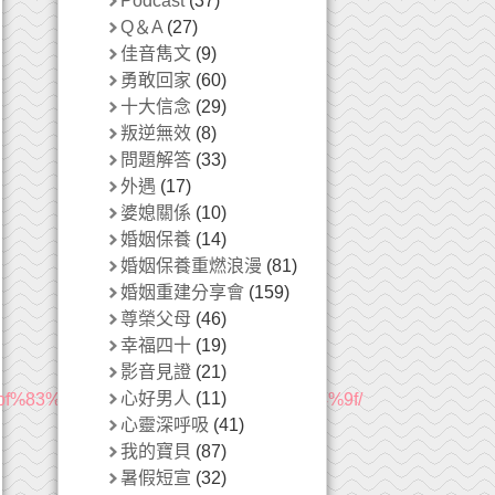
Podcast
(37)
Q＆A
(27)
佳音雋文
(9)
勇敢回家
(60)
十大信念
(29)
叛逆無效
(8)
問題解答
(33)
外遇
(17)
婆媳關係
(10)
婚姻保養
(14)
婚姻保養重燃浪漫
(81)
婚姻重建分享會
(159)
尊榮父母
(46)
幸福四十
(19)
影音見證
(21)
心好男人
(11)
%bf%83%e6%84%9b%e5%85%88%e7%94%9f/
心靈深呼吸
(41)
我的寶貝
(87)
暑假短宣
(32)