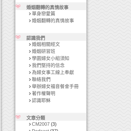
婚姻翻轉的真情故事
單身戀愛篇
婚姻翻轉的真情故事
認識我們
婚姻相關經文
婚姻研習班
學園婦女小組須知
我們堅持的信念
為婦女事工線上奉獻
聯絡我們
舉辦婦女福音餐會手冊
著作權聲明
認識耶穌
文章分類
CM2007
(3)