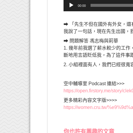
音
00:00
訊
播
放
➡ 「先生不但在國外有外女，
器
我說了一句話，現在先生出國，
➡ 問題解答 馮志梅與莉華
1. 幾年前我選了薪水較少的工
斷地用言語貶低我，為了這件事
2. 小組裡面有人，我們已經很
空中輔導室 Podcast 連結>>>
https://open.firstory.me/story/c
更多精彩內容文字版>>>>
https://women.cru.tw/%e9
你也許有興趣的文章