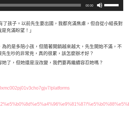
使
00:00
用
向
上/
還有了孩子。以前先生要出國，我都充滿焦慮，但自從小組長對
向
我是充滿盼望！」
下
鍵
作，為的是多陪小孩，但隨著開銷越來越大，先生開始不滿，不
以
跟先生吵的非常兇，真的很累，該怎麼辦才好？
提
寬容她了，但她還是沒改變，我們要再繼續容忍她嗎？
高
或
降
低
lek0xmc002pj01v3cho7gjv7/platforms
音
量。
%9d%a2%e5%b0%8d%e5%a4%96%e9%81%87/%e5%b0%88%e5