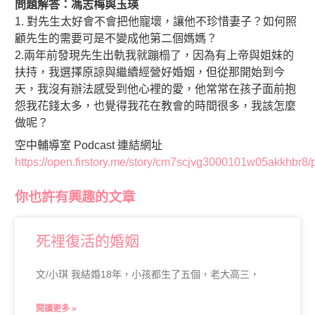
問題解答：馮志梅與玉瑛
1. 對先生太好會不會把他寵壞，讓他不珍惜妻子？如何照
顧先生的需要可是不變成他第二個媽媽？
2.兩年前發現先生出軌我就蹦榻了，因為有上帝與姐妹的
扶持，我選擇原諒與繼續經營好婚姻，但從那開始到今
天，我沒有辦法感受到他心裡的愛，他常常在孩子面前抱
怨我花錢太多，也覺得我花在教會的時間很多，我該怎麼
做呢？
空中輔導室 Podcast 連結網址
https://open.firstory.me/story/cm7scjvg3000101w05akkhbr8/
你也許有興趣的文章
死裡復活的婚姻
文/小琪 我結婚18年，小孩都生了五個，老大高三，
閱讀更多 »