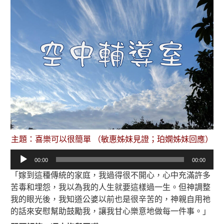
主題：喜樂可以很簡單 （敏惠姊妹見證；珀嫻姊妹回應）
音
00:00
00:00
訊
「嫁到這種傳統的家庭，我過得很不開心，心中充滿許多
播
苦毒和埋怨，我以為我的人生就要這樣過一生。但神調整
放
我的眼光後，我知道公婆以前也是很辛苦的，神親自用祂
器
的話來安慰幫助鼓勵我，讓我甘心樂意地做每一件事。」