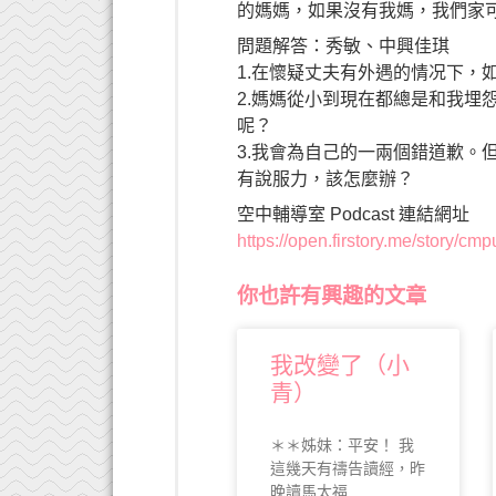
的媽媽，如果沒有我媽，我們家
器
問題解答：秀敏、中興佳琪
1.在懷疑丈夫有外遇的情况下，
2.媽媽從小到現在都總是和我埋
呢？
3.我會為自己的一兩個錯道歉。
有說服力，該怎麼辦？
空中輔導室 Podcast 連結網址
https://open.firstory.me/story/c
你也許有興趣的文章
我改變了（小
青）
＊＊姊妹：平安！ 我
這幾天有禱告讀經，昨
晚讀馬太福