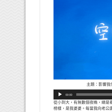
主題：影響我信
音
00:00
訊
從小到大，有無數個夜晚，總是
播
榜樣，是我婆婆。每當我向老公
放