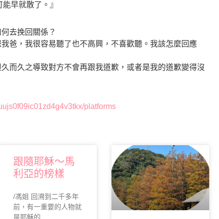
可能早就散了。』
向
下
鍵
如何去挽回關係？
以
怨我爸，我很容易聽了也不高興，不喜歡聽。我該怎麼回應
提
高
但久而久之導致對方不會再跟我道歉，或者是我的道歉變得沒
或
降
低
mpuujs0f09ic01zd4g4v3tkx/platforms
音
量。
跟隨耶穌～馬
利亞的榜樣
/馮姐 回溯到二千多年
前，有一重要的人物就
是耶穌的