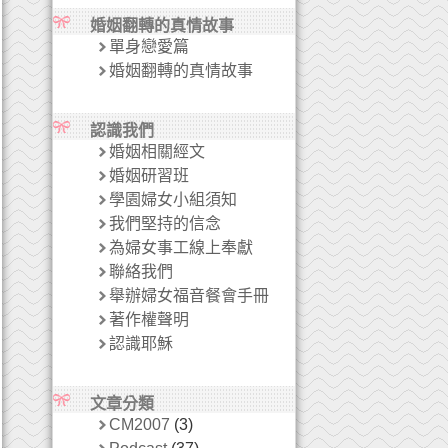
婚姻翻轉的真情故事
單身戀愛篇
婚姻翻轉的真情故事
認識我們
婚姻相關經文
婚姻研習班
學園婦女小組須知
我們堅持的信念
為婦女事工線上奉獻
聯絡我們
舉辦婦女福音餐會手冊
著作權聲明
認識耶穌
文章分類
CM2007
(3)