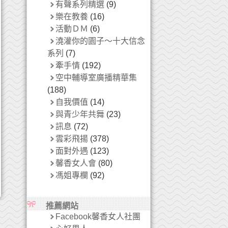
有聲系列精選
(9)
樂在教養
(16)
活動ＤＭ
(6)
澆灌你的園子～十大信念
系列
(7)
牽手情
(192)
空中輔導室廣播精華集
(188)
自我價值
(14)
與青少年共舞
(23)
訊息
(72)
雲彩飛揚
(378)
面對外遇
(123)
馨香女人會
(80)
馮姐專欄
(92)
推薦網站
Facebook馨香女人社團