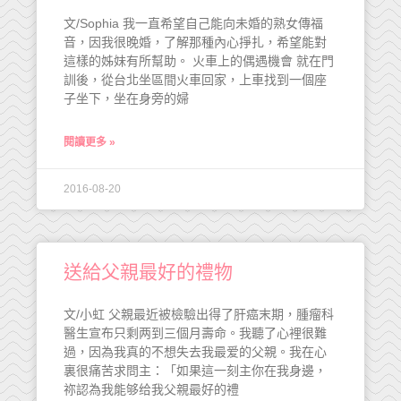
文/Sophia 我一直希望自己能向未婚的熟女傳福
音，因我很晚婚，了解那種內心掙扎，希望能對
這樣的姊妹有所幫助。 火車上的偶遇機會 就在門
訓後，從台北坐區間火車回家，上車找到一個座
子坐下，坐在身旁的婦
閱讀更多 »
2016-08-20
送給父親最好的禮物
文/小虹 父親最近被檢驗出得了肝癌末期，腫瘤科
醫生宣布只剩两到三個月壽命。我聽了心裡很難
過，因為我真的不想失去我最爱的父親。我在心
裏很痛苦求問主：「如果這一刻主你在我身邊，
祢認為我能够给我父親最好的禮