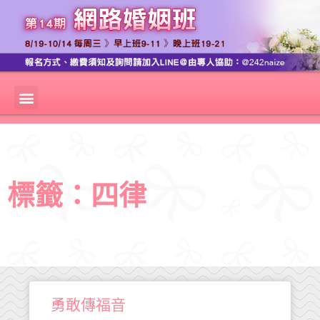
標籤：四律
勇敢傳福音