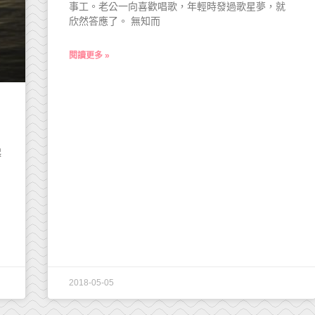
事工。老公一向喜歡唱歌，年輕時發過歌星夢，就
欣然答應了。 無知而
閱讀更多 »
起
營
2018-05-05