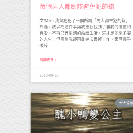
每個男人都應該避免犯的錯
文/Mike 我曾經犯了一個所謂「男人都會犯的錯」–
外遇，我以為這件事讓我重新找到了自我的價值和
真愛，不再只有單調的婚姻生活，這才是多采多姿
的人生；但最後我卻因此幾次丟掉工作，家庭幾乎
破碎
閱讀更多 »
2018-09-30
十大信