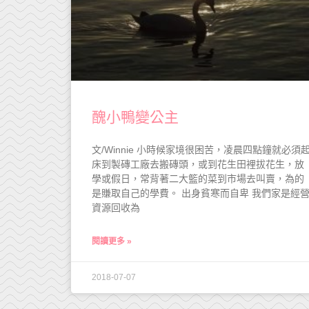
醜小鴨變公主
文/Winnie 小時候家境很困苦，凌晨四點鐘就必須
床到製磚工廠去搬磚頭，或到花生田裡拔花生，放
學或假日，常背著二大籃的菜到市場去叫賣，為的
是賺取自己的學費。 出身貧寒而自卑 我們家是經
資源回收為
閱讀更多 »
2018-07-07