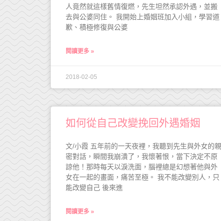
人竟然就這樣舊情復燃，先生坦然承認外遇，並搬
去與公婆同住。 我開始上婚姻班加入小組，學習道
歉、積極修復與公婆
閱讀更多 »
2018-02-05
如何從自己改變挽回外遇婚姻
文/小霞 五年前的一天夜裡，我聽到先生與外女的
密對話，瞬間我崩潰了，我懷著恨，當下決定不原
諒他！那時每天以淚洗面，腦裡總是幻想著他與外
女在一起的畫面，痛苦至極。 我不能改變別人，只
能改變自己 後來進
閱讀更多 »