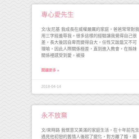
專心愛先生
文/友尼基 我成長在威權嚴厲的家庭，爸爸常常對
用三字經羞辱我。很多這樣的經驗讓我覺得自己很
差，長大後因自卑而變得自大，任性又跋扈又不可
理喻，因此人際關係極差，直到進入教會，在姊妹
關係裡感受到愛，被接
閱讀更多 »
2018-04-14
永不放棄
文/來時路 我愜意又美滿的家庭生活，在十年前先
遇見他初戀的舊情人後起了變化，對方離了婚，兩