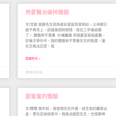
用愛醫治破碎婚姻
我
文/甘甜 我跟先生因為彼此家庭背景相似，父母都已
經不再世上，認識後相知相惜，就在三年後結婚
了。 驕傲與不尊重 吵嚷離婚 但相愛容易相處難，
好幾次爭吵中，我的驕傲和不尊重先生的態度，讓
先生無法忍受，我
閱讀更多 »
2018-03-18
甜蜜蜜的婚姻
生
文/櫻櫻 兩年前，我發現先生外遇，就生氣的離家出
走，寄住在妹妹家中。我無法饒恕先生，也怪罪神