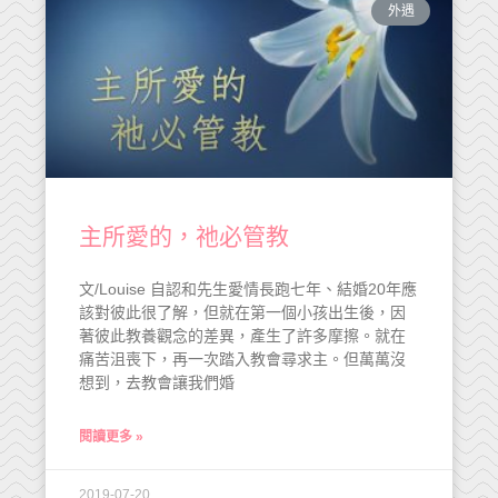
外遇
主所愛的，祂必管教
文/Louise 自認和先生愛情長跑七年、結婚20年應
該對彼此很了解，但就在第一個小孩出生後，因
著彼此教養觀念的差異，產生了許多摩擦。就在
痛苦沮喪下，再一次踏入教會尋求主。但萬萬沒
想到，去教會讓我們婚
閱讀更多 »
2019-07-20