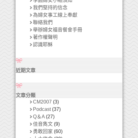
學園婦女小組須知
我們堅持的信念
為婦女事工線上奉獻
聯絡我們
舉辦婦女福音餐會手冊
著作權聲明
認識耶穌
近期文章
文章分類
CM2007
(3)
Podcast
(37)
Q＆A
(27)
佳音雋文
(9)
勇敢回家
(60)