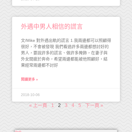
外遇中男人相信的謊言
文/Mike 對外遇出軌的謊言 1.我兩邊都可以照顧得
很好，不會被發現 我們看過許多兩邊都想討好的
男人，要說許多的謊言、做許多掩飾，在妻子與
外女間疲於奔命，希望兩邊都能被他照顧好，結
果經常兩邊都不討好
閱讀更多 »
2018-10-06
« 上一頁
1
2
3
4
5
下一頁 »