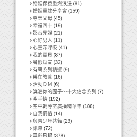
婚姻保養重燃浪漫
(81)
婚姻重建分享會
(159)
尊榮父母
(45)
幸福四十
(19)
影音見證
(21)
心好男人
(11)
心靈深呼吸
(41)
我的寶貝
(87)
暑假短宣
(32)
有聲系列精選
(9)
樂在教養
(16)
活動ＤＭ
(6)
澆灌你的園子～十大信念系列
(7)
牽手情
(192)
空中輔導室廣播精華集
(188)
自我價值
(14)
與青少年共舞
(23)
訊息
(72)
雲彩飛揚
(378)