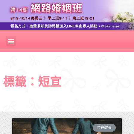
標籤：短宣
樂在教養