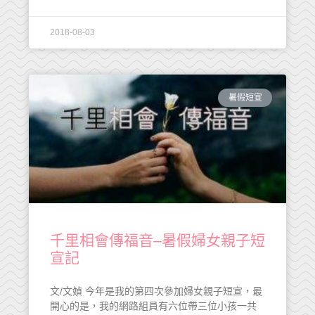
2018-08-03
暑假短宣
千里相會傳福音–暑假婦女親子短
宣記
文/文媜 今年是我的第四次參加婦女親子短宣，最
開心的是，我的網路組員有六位帶三位小孩一共