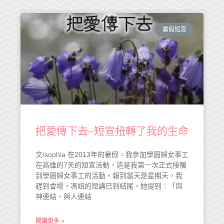
暑假短宣
把愛傳下去–短宣扭轉了我的生命
文/sophia 在2013年的暑假，我參加學園婦女事工
在高雄的7天的短宣活動，這是我第一次正式接觸
到學園婦女事工的活動。報到當天是星期天，我
趕到會場，馮姐的短講已到結尾，她提到：「與
神連結、與人連結
閱讀更多 »