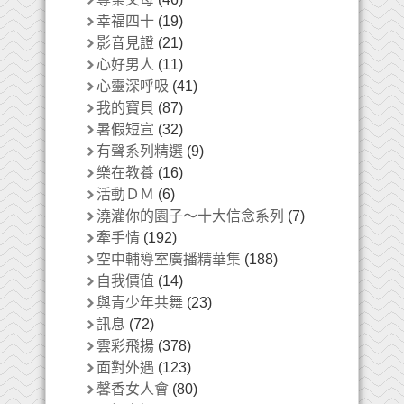
幸福四十
(19)
影音見證
(21)
心好男人
(11)
心靈深呼吸
(41)
我的寶貝
(87)
暑假短宣
(32)
有聲系列精選
(9)
樂在教養
(16)
活動ＤＭ
(6)
澆灌你的園子～十大信念系列
(7)
牽手情
(192)
空中輔導室廣播精華集
(188)
自我價值
(14)
與青少年共舞
(23)
訊息
(72)
雲彩飛揚
(378)
面對外遇
(123)
馨香女人會
(80)