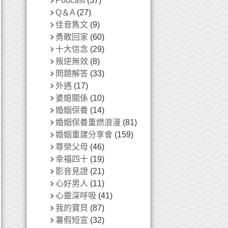
Podcast
(37)
Q＆A
(27)
佳音雋文
(9)
勇敢回家
(60)
十大信念
(29)
叛逆無效
(8)
問題解答
(33)
外遇
(17)
婆媳關係
(10)
婚姻保養
(14)
婚姻保養重燃浪漫
(81)
婚姻重建分享會
(159)
尊榮父母
(46)
幸福四十
(19)
影音見證
(21)
心好男人
(11)
心靈深呼吸
(41)
我的寶貝
(87)
暑假短宣
(32)