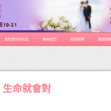
我們堅持的信念
聯絡我們
認識耶穌
婚姻相
 生命就會對