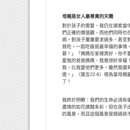
母親是女人最尊貴的天職
對於孩子的需要，我仍在摸索當
們正確的價值觀，而他們同時也
病，對孩子屢屢要求過多，甚至
我吃，一起吃飯是最幸福的事情
慕！」「媽媽在家裡真好，你不
愛我的爸爸媽媽，我覺得好幸福
我，比我愛他們更多。雖然我還
道。」（箴言22-6）視為當母
了！
我終於明瞭：我們的生命必須有
盡情的如花嬌豔多彩，但在孩子
的風景，而且這個風景是錯過就