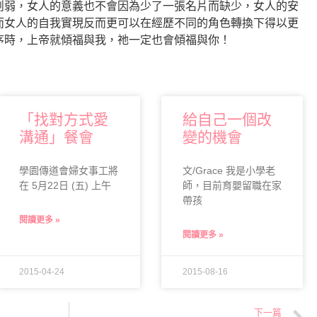
削弱，女人的意義也不會因為少了一張名片而缺少，女人的安
而女人的自我實現反而更可以在經歷不同的角色轉換下得以更
序時，上帝就傾福與我，祂一定也會傾福與你！
「找對方式愛
給自己一個改
溝通」餐會
變的機會
學園傳道會婦女事工將
文/Grace 我是小學老
在 5月22日 (五) 上午
師，目前育嬰留職在家
帶孩
閱讀更多 »
閱讀更多 »
2015-04-24
2015-08-16
下一篇