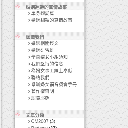
婚姻翻轉的真情故事
單身戀愛篇
婚姻翻轉的真情故事
認識我們
婚姻相關經文
婚姻研習班
學園婦女小組須知
我們堅持的信念
為婦女事工線上奉獻
聯絡我們
舉辦婦女福音餐會手冊
著作權聲明
認識耶穌
文章分類
CM2007
(3)