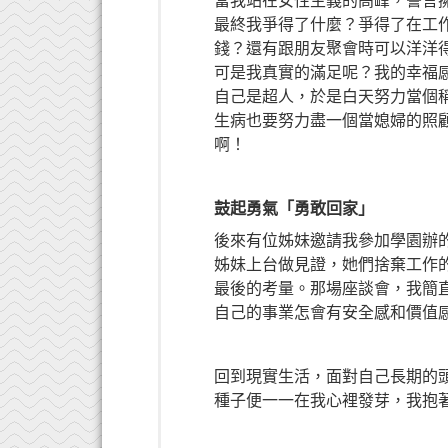
當我站在女性主義的高峰，誓言
最終我爭得了什麼？爭得了在工
錢？還有跟朋友聚會時可以洋洋
可是我真實的滿足呢？我的幸福
自己是超人，於是白天努力當個
生病也要努力盡一個當媳婦的照顧
啊！
鼓起勇氣「勇敢回家」
後來有位姊妹邀請我參加學園辦
姊妹上台做見證，她們捨棄工作
最後的考量。那場座談會，我簡
自己的事業怎會有安全感和價值
回到現實生活，面對自己長期的
種子便一一在我心裡發芽，我抱