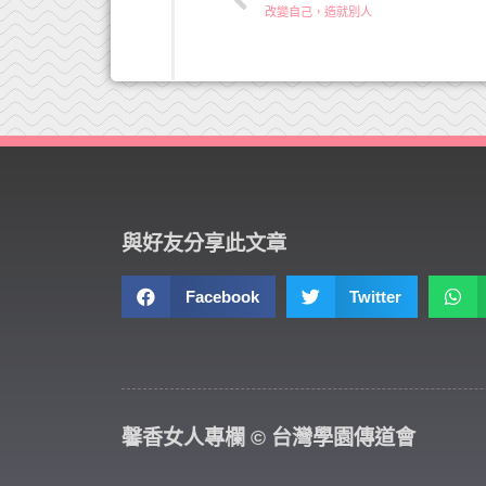
改變自己，造就別人
與好友分享此文章
Facebook
Twitter
馨香女人專欄 © 台灣學園傳道會