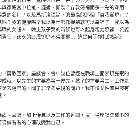
擁護女性的自主、覺醒與自由，拼了命與男人一爭高下，但是
作與家庭當中拉扯、擺盪、撕裂？存款簿裡面多一點的零用
得意的名片？以及馬斯洛理論下的最高的那個「自我實現」？
感呢？我的健康呢？我以為什麼都捉到就可以幸福了，我以為
稱職的女超人，晚上孩子哭的時候也可以起身親力照顧，公婆
責任，夜晚的疲憊卻仍不得關機…..這是何等掙扎的過程
的「勇敢回家」座談會，會中幾位曾經在職場上面表現亮眼的
的成就，以先生的需要為第一優先，孩子的需要第二，工作是
直是去踢館的，問了非常多尖銳的問題，我不懂女性如果沒有
感？
頭痛、耳鳴，加上倦怠以及工作的難關，這一場座談會種下的
著嘗試看看的心理改變我自己。