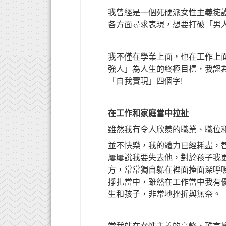
我曾經是一個死硬派女性主義擁
各方面尋求表現，想要打破「男
我不僅在學業上面，也在工作上
強人」為人生的終極目標，我認
「自我實現」四個字!
在工作和家庭當中拉扯
雖然我有令人欣羨的職業、職位
並不快樂，我的體力已經耗盡，
屢屢說我要失去他，對於孩子我
方，常常獨自躲在裡面掩面深呼
掙扎當中，雖然在工作當中我有
生和孩子，非常地挫折與無奈。