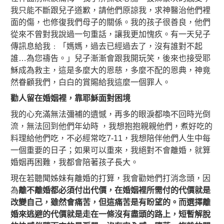
我只能不斷跟兒子道歉，請他們原諒我，求神醫治他們裡
面的傷，也修復我們母子的關係。我的孩子很善良，他們
從來不曾對我說過一句重話，讓我更加愧疚。有一天兒子
傳訊息給我﹕「媽媽，過去已經過去了，沒有誰對不起
誰…為您禱告。」兒子漸漸會跟我開玩笑，後來也接受耶
穌成為救主，這是多麼大的恩慈，多麼不配的恩典，神竟
然眷顧我們，白白的賞賜給我這麼一個罪人。
勸人留在婚姻裡，靠耶穌面對困境
我的心充滿無法彌補的遺憾，再多的眼淚都喚不回時光倒
流，無法回到他們年幼時 ，我想抱抱親親他們，煮好吃的
料理給他們吃，不必經常吃7-11，我想陪伴他們人生中每
一個重要的日子；如果可以重來，我絕對不會離婚，就算
婚姻再困難，我都會陪著孩子長大。
現在若聽聞姊妹有離婚的打算，我會勸她們打消念頭，因
為
離不離婚都必須付出代價，在婚姻裡所需付的代價就是
改變自己，雖然會痛苦，但這痛苦是有盼望的。而選擇離
婚來逃避的代價就是走在一條沒有盡頭的路上，短暫解脫