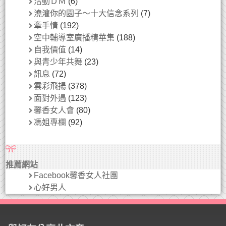
活動ＤＭ
(6)
澆灌你的園子～十大信念系列
(7)
牽手情
(192)
空中輔導室廣播精華集
(188)
自我價值
(14)
與青少年共舞
(23)
訊息
(72)
雲彩飛揚
(378)
面對外遇
(123)
馨香女人會
(80)
馮姐專欄
(92)
推薦網站
Facebook馨香女人社團
心好男人