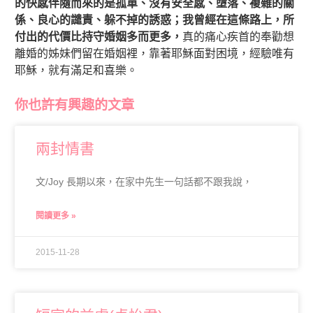
的快感伴隨而來的是孤單、沒有安全感、墮落、複雜的關
係、良心的譴責、躲不掉的誘惑；我曾經在這條路上，所
付出的代價比持守婚姻多而更多，
真的痛心疾首的奉勸想
離婚的姊妹們留在婚姻裡，靠著耶穌面對困境，經驗唯有
耶穌，就有滿足和喜樂。
你也許有興趣的文章
兩封情書
文/Joy 長期以來，在家中先生一句話都不跟我說，
閱讀更多 »
2015-11-28