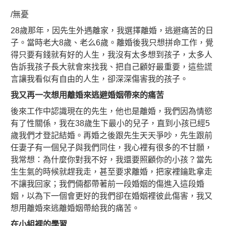
/無憂
28歲那年，因先生外遇離家，我選擇離婚，逃避痛苦的日
子。當時老大8歲、老么6歲。離婚後我只想拼命工作，覺
得只要有錢就有好的人生，我沒有太多想到孩子，太多人
告訴我孩子長大就會來找我、把自己顧好最重要，這些謊
言讓我看似有自由的人生，卻深深傷害我的孩子。
我又再一次想用離婚來逃避婚姻帶來的痛苦
後來工作中認識現在的先生，他也是離婚，我們因為情慾
有了性關係，我在38歲生下最小的兒子，直到小孩已經5
歲我們才登記結婚。再婚之後跟先生天天爭吵，先生跟前
任妻子有一個兒子與我們同住，我心裡有很多的不甘願，
我常想：為什麼你對我不好，我還要照顧你的小孩？當先
生生氣的時候就趕我走，甚至要求離婚，把家裡鑰匙拿走
不讓我回家；我們倆都帶著前一段婚姻的傷進入這段婚
姻，以為下一個會更好的我們卻在婚姻裡彼此傷害，我又
想用離婚來逃離婚姻帶給我的痛苦。
在小組裡的學習