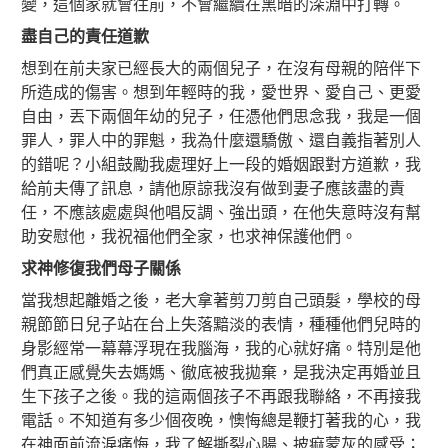
變，這個家就會往前，不會繼續在黑暗的深淵中打轉。
盡自己的責任道歉
想到在前夫家已經長大的兩個兒子，在沒有母親的陪伴下
所造成的傷害。想到年輕時的我，愛世界、愛自己、更愛
自由，丟下兩個年幼的兒子，任憑他們思念我，我是一個
罪人，罪人中的罪魁，我為什麼還驕傲、還自義指著別人
的錯呢？小組鼓勵我處理好上一段的婚姻跟對方道歉，我
給前夫傳了訊息，請他原諒我沒有做到妻子應該盡的責
任，不應該處處與他唱反調、強出頭，在他失意時沒有幫
助安慰他，我祝福他們全家，也求神保護他們。
求神修復我們母子關係
當我想起離婚之後，老大拿著剪刀剪自己頭髮，學校的母
親節節日兒子站在台上失落黯淡的表情，種種他們兒時的
身影經常一幕幕浮現在我腦海，我的心就好痛。特別是他
們真正感覺失去媽媽、徹底被我拋棄，是我決定再婚並且
生下孩子之後。我的這兩個孩子不再跟我聯絡，不再接我
電話。不知道有多少個夜晚，懊悔總是鞭打著我的心，我
在神面前流淚痛悔，我了解撕裂心腸、披痲蒙灰的感受；