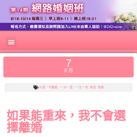
7
8 月
外遇，不離婚，一夫一妻，一生一世
,
悔改
,
道歉
如果能重來，我不會選
擇離婚