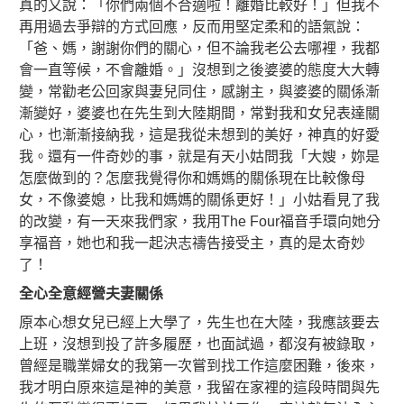
真的又說：「你們兩個不合適啦！離婚比較好！」但我不
再用過去爭辯的方式回應，反而用堅定柔和的語氣說：
「爸、媽，謝謝你們的關心，但不論我老公去哪裡，我都
會一直等候，不會離婚。」沒想到之後婆婆的態度大大轉
變，常勸老公回家與妻兒同住，感謝主，與婆婆的關係漸
漸變好，婆婆也在先生到大陸期間，常對我和女兒表達關
心，也漸漸接納我，這是我從未想到的美好，神真的好愛
我。還有一件奇妙的事，就是有天小姑問我「大嫂，妳是
怎麼做到的？怎麼我覺得你和媽媽的關係現在比較像母
女，不像婆媳，比我和媽媽的關係更好！」小姑看見了我
的改變，有一天來我們家，我用The Four福音手環向她分
享福音，她也和我一起決志禱告接受主，真的是太奇妙
了！
全心全意經營夫妻關係
原本心想女兒已經上大學了，先生也在大陸，我應該要去
上班，沒想到投了許多履歷，也面試過，都沒有被錄取，
曾經是職業婦女的我第一次嘗到找工作這麼困難，後來，
我才明白原來這是神的美意，我留在家裡的這段時間與先