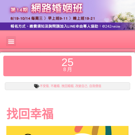
25
8 月
不受傷
,
不離婚
,
挽回婚姻
,
改變自己
,
自我價值
找回幸福