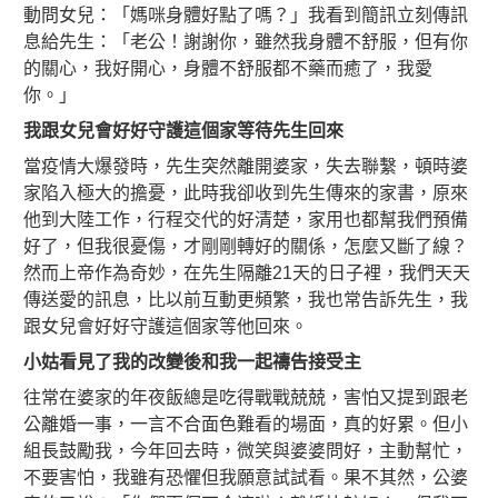
動問女兒：「媽咪身體好點了嗎？」我看到簡訊立刻傳訊
息給先生：「老公！謝謝你，雖然我身體不舒服，但有你
的關心，我好開心，身體不舒服都不藥而癒了，我愛
你。」
我跟女兒會好好守護這個家等待先生回來
當疫情大爆發時，先生突然離開婆家，失去聯繫，頓時婆
家陷入極大的擔憂，此時我卻收到先生傳來的家書，原來
他到大陸工作，行程交代的好清楚，家用也都幫我們預備
好了，但我很憂傷，才剛剛轉好的關係，怎麼又斷了線？
然而上帝作為奇妙，在先生隔離21天的日子裡，我們天天
傳送愛的訊息，比以前互動更頻繁，我也常告訴先生，我
跟女兒會好好守護這個家等他回來。
小姑看見了我的改變後和我一起禱告接受主
往常在婆家的年夜飯總是吃得戰戰兢兢，害怕又提到跟老
公離婚一事，一言不合面色難看的場面，真的好累。但小
組長鼓勵我，今年回去時，微笑與婆婆問好，主動幫忙，
不要害怕，我雖有恐懼但我願意試試看。果不其然，公婆