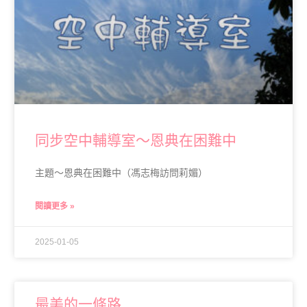
同步空中輔導室～恩典在困難中
主題～恩典在困難中（馮志梅訪問莉媚）
閱讀更多 »
2025-01-05
最美的一條路